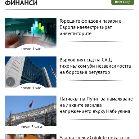
ФИНАНСИ
ВИЖ ОЩЕ
Горещите фондови пазари в
Европа наелектризират
инвеститорите
преди 1 час
Върховният съд на САЩ
тихомълком уби независимостта
на борсовия регулатор
преди 1 час
Натискът на Путин за намаляване
на лихвите засилва
напрежението върху Набиулина
преди 3 часа
Ударът срещу Coinkite показа, че