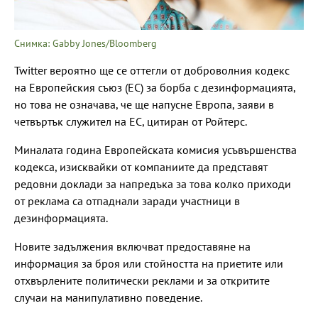
Снимка: Gabby Jones/Bloomberg
Twitter вероятно ще се оттегли от доброволния кодекс
на Европейския съюз (ЕС) за борба с дезинформацията,
но това не означава, че ще напусне Европа, заяви в
четвъртък служител на ЕС, цитиран от Ройтерс.
Миналата година Европейската комисия усъвършенства
кодекса, изисквайки от компаниите да представят
редовни доклади за напредъка за това колко приходи
от реклама са отпаднали заради участници в
дезинформацията.
Новите задължения включват предоставяне на
информация за броя или стойността на приетите или
отхвърлените политически реклами и за откритите
случаи на манипулативно поведение.