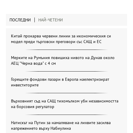
ПОСЛЕДНИ
НАЙ-ЧЕТЕНИ
Китай прокарва червени линии за икономическия си
модел преди търговски преговори със САЩ и ЕС
Мерките на Румъния повишиха нивото на Дунав около
АЕЦ "Черна вода" с 4 см
Горещите фондови пазари в Европа наелектризират
инвеститорите
Върховният съд на САЩ тихомълком уби независимостта
на борсовия регулатор
Натискът на Путин за намаляване на лихвите засилва
напрежението върху Набиулина