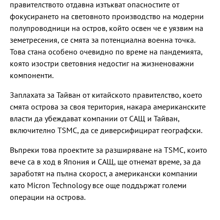
правителството отдавна изтъкват опасностите от
фокусирането на световното производство на модерни
полупроводници на остров, който освен че е уязвим на
земетресения, се смята за потенциална военна точка.
Това стана особено очевидно по време на пандемията,
която изостри световния недостиг на жизненоважни
компоненти.
Заплахата за Тайван от китайското правителство, което
смята острова за своя територия, накара американските
власти да убеждават компании от САЩ и Тайван,
включително TSMC, да се диверсифицират географски.
Въпреки това проектите за разширяване на TSMC, които
вече са в ход в Япония и САЩ, ще отнемат време, за да
заработят на пълна скорост, а американски компании
като Micron Technology все още поддържат големи
операции на острова.