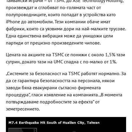
Тайвански играчи – от TSMC до ASE Technology Holding,
произвеждат и сглобяват по-голямата част от
полупроводниците, които попадат в устройства като
iPhone до автомобили. Тези компании обаче имат
фабрики, които са уязвими дори на най-малките трусове.
Една единствена вибрация може да унищожи цели
партиди от прецизно произведените чипове.
Цената на акциите на TSMC се понижи с около 1,5% тази
сутрин, докато тази на UMC спадна с по-малко от 1%.
„Системите за безопасност на TSMC работят нормално. За
да се гарантира безопасността на персонала, някои
заводи бяха евакуирани съгласно фирмената
процедура“, гласи изявление на компанията. „В момента
потвърждаваме подробностите за ефекта“ от
земетресението.