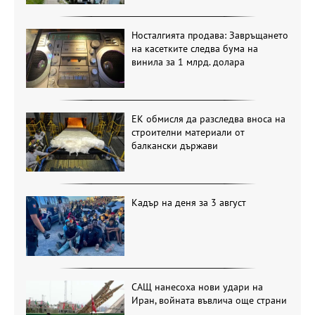
Носталгията продава: Завръщането
на касетките следва бума на
винила за 1 млрд. долара
ЕК обмисля да разследва вноса на
строителни материали от
балкански държави
Кадър на деня за 3 август
САЩ нанесоха нови удари на
Иран, войната въвлича още страни