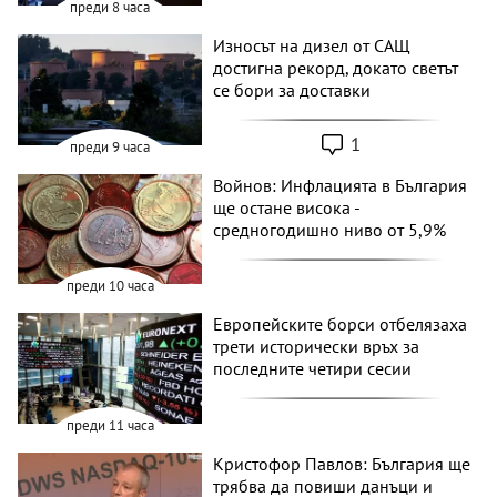
преди 8 часа
Износът на дизел от САЩ
достигна рекорд, докато светът
се бори за доставки
1
преди 9 часа
Войнов: Инфлацията в България
ще остане висока -
средногодишно ниво от 5,9%
преди 10 часа
Европейските борси отбелязаха
трети исторически връх за
последните четири сесии
преди 11 часа
Кристофор Павлов: България ще
трябва да повиши данъци и