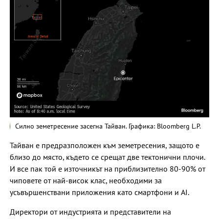
Силно земетресение засегна Тайван. Графика: Bloomberg L.P.
Тайван е предразположен към земетресения, защото е
близо до място, където се срещат две тектонични плочи.
И все пак той е източникът на приблизително 80-90% от
чиповете от най-висок клас, необходими за
усъвършенствани приложения като смартфони и AI.
Директори от индустрията и представители на