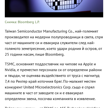
Снимка: Bloomberg L.P.
Taiwan Semiconductor Manufacturing Co., най-големият
производител на модерни полупроводници в света, спря
част от машините си и евакуира служители след най-
голямото земетресение, което удари родния ѝ остров, от
25 години насам, пише Bloomberg.
TSMC, основният поддоставчик на чипове на Apple и
Nvidia, е преместил персонала си от определени райони
и твърди, че оценява въздействието от труса с магнитуд
7,4 по Рихтер край източния бряг. По-малкият местен
конкурент United Microelectronics Corp. също е спрял
машините в част от заводите си и е евакуирал
определени звена, посочва компанията в изявление.