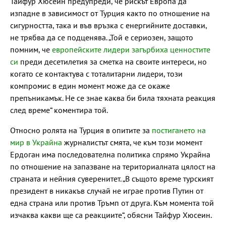
Тайфур Хюсеин предупреди, че рискът Европа да
изпадне в зависимост от Турция както по отношение на
сигурността, така и във връзка с енергийните доставки,
не трябва да се подценява. „Той е сериозен, защото
помним, че
европейските лидери загърбиха ценностите
си
преди десетилетия за сметка на своите интереси, но
когато се контактува с тоталитарни лидери, този
компромис в един момент може да се окаже
препъникамък. Не се знае каква би била тяхната реакция
след време“ коментира той.
Относно ролята на Турция в опитите за
постигането на
мир в Украйна
журналистът смята, че към този момент
Ердоган има последователна политика спрямо Украйна
по отношение на запазване на териториалната цялост на
страната и нейния суверенитет. „В същото време турският
президент в никакъв случай не играе против Путин от
една страна или против Тръмп от друга. Към момента той
изчаква какви ще са реакциите“, обясни Тайфур Хюсеин.