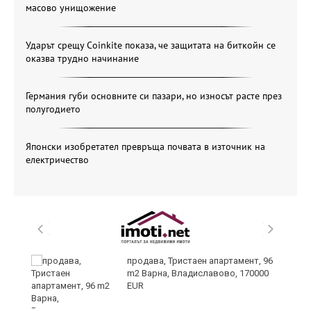
масово унищожение
Ударът срещу Coinkite показа, че защитата на биткойн се
оказва трудно начинание
Германия губи основните си пазари, но износът расте през
полугодието
Японски изобретател превръща почвата в източник на
електричество
на
продава, Тристаен апартамент, 96
ки
m2 Варна, Владиславово, 170000
EUR