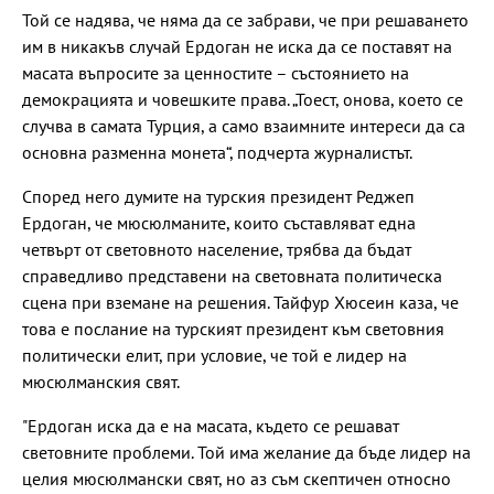
Той се надява, че няма да се забрави, че при решаването
им в никакъв случай Ердоган не иска да се поставят на
масата въпросите за ценностите – състоянието на
демокрацията и човешките права. „Тоест, онова, което се
случва в самата Турция, а само взаимните интереси да са
основна разменна монета“, подчерта журналистът.
Според него думите на турския президент Реджеп
Ердоган, че мюсюлманите, които съставляват една
четвърт от световното население, трябва да бъдат
справедливо представени на световната политическа
сцена при вземане на решения. Тайфур Хюсеин каза, че
това е послание на турският президент към световния
политически елит, при условие, че той е лидер на
мюсюлманския свят.
"Ердоган иска да е на масата, където се решават
световните проблеми. Той има желание да бъде лидер на
целия мюсюлмански свят, но аз съм скептичен относно