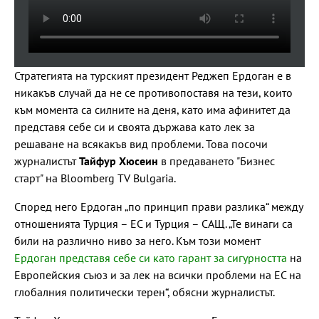
Стратегията на турският президент Реджеп Ердоган е в
никакъв случай да не се противопоставя на тези, които
към момента са силните на деня, като има афинитет да
представя себе си и своята държава като лек за
решаване на всякакъв вид проблеми. Това посочи
журналистът
Тайфур Хюсеин
в предаването "Бизнес
старт" на Bloomberg TV Bulgaria.
Според него Ердоган „по принцип прави разлика“ между
отношенията Турция – ЕС и Турция – САЩ. „Те винаги са
били на различно ниво за него. Към този момент
Ердоган представя себе си като гарант за сигурността
на
Европейския съюз и за лек на всички проблеми на ЕС на
глобалния политически терен“, обясни журналистът.