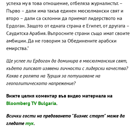
успеха му в това отношение, отбеляза журналистът. –
Първо – дали има такъв единен мюсюлмански свят и
второ – дали са склонни да приемат лидерството на
Ердоган. Защото от едната страна е Египет, от другата –
Саудитска Арабия. Въпросните страни също имат своите
амбиции. Да не говорим за Обединените арабски
емирства."
Ще успее ли Ердоган да доминира в мюсюлманския свят,
където липсват изявени личности с лидерски качества?
Каква е ролята на Турция за потушаване на
геополитическото напрежение?
Вижте целия коментар във видео материала на
Bloomberg TV Bulgaria
.
Всички гости на предаването "Бизнес старт" може да
гледате
тук
.