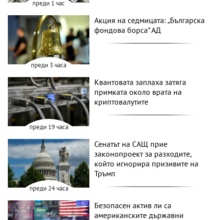
преди 1 час
Акция на седмицата: „Българска
фондова борса“ АД
преди 3 часа
Квантовата заплаха затяга
примката около врата на
криптовалутите
преди 19 часа
Сенатът на САЩ прие
законопроект за разходите,
който игнорира призивите на
Тръмп
преди 24 часа
Безопасен актив ли са
американските държавни