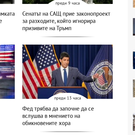
преди 9 часа
имката
Сенатът на САЩ прие законопроект
е
за разходите, който игнорира
призивите на Тръмп
преди 13 часа
Фед трябва да започне да се
вслушва в мнението на
обикновените хора