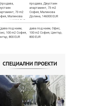
продава, Двустаен
И
апартамент, 73 m2
ин
София, Малинова
с 
Долина, 146000 EUR
те
дава под наем, Офис,
Ту
100 m2 София, Център,
дв
800 EUR
къ
в
СПЕЦИАЛНИ ПРОЕКТИ