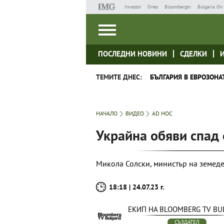
Investor
Dnes
Bloombergtv
Bulgaria On 
ПОСЛЕДНИ НОВИНИ
СДЕЛКИ
ТЕМИТЕ ДНЕС:
БЪЛГАРИЯ В ЕВРОЗОНА
НАЧАЛО
ВИДЕО
AD HOC
Украйна обяви спад 
Микола Солски, министър на земед
18:18 | 24.07.23 г.
ЕКИП НА BLOOMBERG TV BU
СЪЗДАТЕЛ