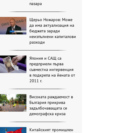
пазара
Щерьо Ножаров: Може
да има актуализация на
бюджета заради
неизпълнени капиталови
разходи
Япония и САЩ са
предприели първа
съвместна интервенция
в подкрепа на йената от
2011 г.
Високата раждаемост в
България прикрива
задълбочаващата се
демографска криза
Китайският промишлен