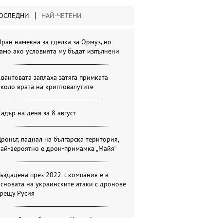
ОСЛЕДНИ
НАЙ-ЧЕТЕНИ
ран намекна за сделка за Ормуз, но
амо ако условията му бъдат изпълнени
вантовата заплаха затяга примката
коло врата на криптовалутите
адър на деня за 8 август
ронът, паднал на българска територия,
най-вероятно е дрон-примамка „Майя“
ъздадена през 2022 г. компания е в
сновата на украинските атаки с дронове
срещу Русия