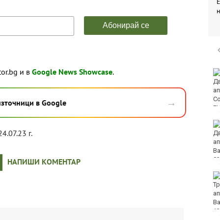
tor.bg и в
Google News Showcase
.
Седмичен хороскоп 10
август - 16 август 2026
→
източници в Google
Полицията във Варна
4.07.23 г.
излезе с призив и
съвети към
плажуващите
НАПИШИ КОМЕНТАР
Черно море
представи
дублиращия си отбор
за есента