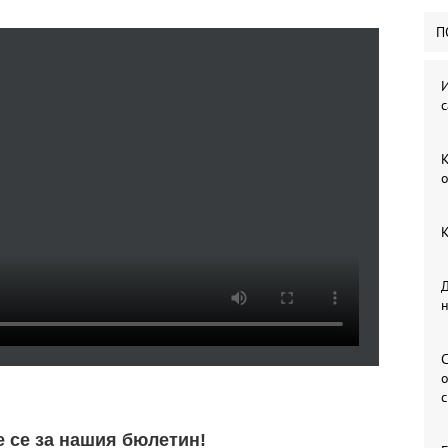
П
И
с
К
о
К
Д
С
о