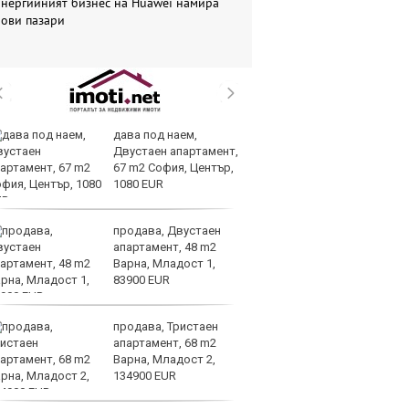
Енергийният бизнес на Huawei намира
нови пазари
дава под наем,
Ис
Двустаен апартамент,
па
67 m2 София, Център,
о
1080 EUR
продава, Двустаен
В
апартамент, 48 m2
ик
Варна, Младост 1,
но
83900 EUR
продава, Тристаен
Тр
апартамент, 68 m2
зл
Варна, Младост 2,
в
134900 EUR
е