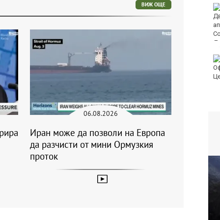
ВИЖ ОЩЕ
МВнР привика
посланичката на
Украйна у нас
18-годишен уби чичо
си с кол
06.08.2026
трира
Иран може да позволи на Европа
да разчисти от мини Ормузкия
проток