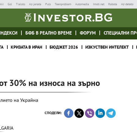
Air
Gol
Tialoto
Az-jenata
Puls
Teenproblem
Automedia
Imoti.net
Rabota
Az-deteto
ИНДЕКСИ
БФБ В РЕАЛНО ВРЕМЕ
ФОРУМ
СПЕЦИАЛНИ ПР
ТА
КРИЗАТА В ИРАН
БЮДЖЕТ 2026
ИЗКУСТВЕН ИНТЕЛЕКТ
от 30% на износа на зърно
елието на Украйна
СПОДЕЛИ:
LGARIA