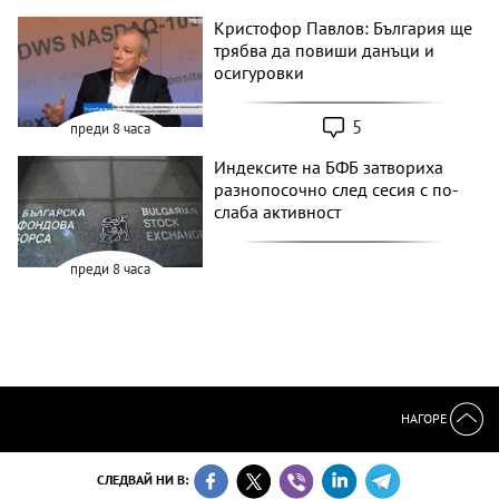
Кристофор Павлов: България ще
трябва да повиши данъци и
осигуровки
5
преди 8 часа
Индексите на БФБ затвориха
разнопосочно след сесия с по-
слаба активност
преди 8 часа
НАГОРЕ
СЛЕДВАЙ НИ В: