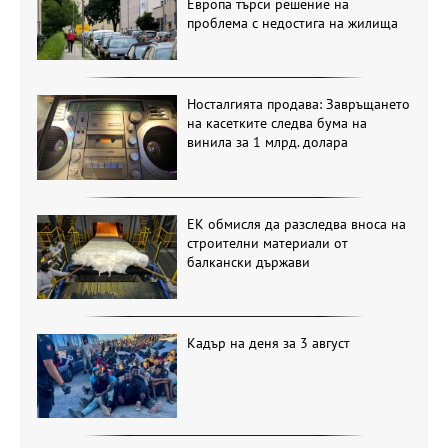
Европа търси решение на
проблема с недостига на жилища
Носталгията продава: Завръщането
на касетките следва бума на
винила за 1 млрд. долара
ЕК обмисля да разследва вноса на
строителни материали от
балкански държави
Кадър на деня за 3 август