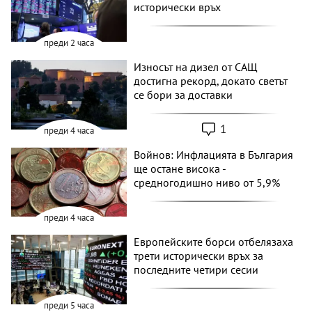
исторически връх
преди 2 часа
Износът на дизел от САЩ
достигна рекорд, докато светът
се бори за доставки
1
преди 4 часа
Войнов: Инфлацията в България
ще остане висока -
средногодишно ниво от 5,9%
преди 4 часа
Европейските борси отбелязаха
трети исторически връх за
последните четири сесии
преди 5 часа