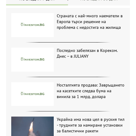
Страната с най-много наематели в
Европа търси решение на
проблема с недостига на жилища
Последно забелязан в Кореком.
Днес – в JULIANY
Носталгията продава: Завръщането
на касетките следва бума на
винила за 1 млрд. долара
Украйна има нова цел в руския тил
- трудните за намиране установки
за балистични ракети