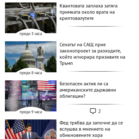
Квантовата заплаха затяга
примката около врата на
криптовалутите
преди 3 часа
Сенатът на САЩ прие
законопроект за разходите,
който игнорира призивите на
Тръмп
преди 8 часа
Безопасен актив ли са
американските държавни
облигации?
2
преди 9 часа
Фед трябва да започне да се
вслушва в мнението на
обикновените хора