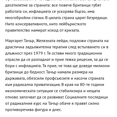
десетилетие за страната: все повече британци губят
работата си, инфлацията се ускорява бързо, има
многобройни стачки. В цялата страна царят безредици.
Нито консервативното, нито лейбъристкото
правителство намират изход от кризата.
Маргарет Тачър, Желязната лейди, подложи страната на
драстична задължителна терапия след встъпването си в
длъжност през 1979 г. Тя остави много традиционни
отрасли да се разпаднат и прие тежка рецесия, за да се
бори с инфлацията. Тя прие, че това ще доведе милиони
британци до бедност. Тачър намали размера на
държавата, обезсили профсъюзите и насочи страната
към радикална приватизация. В края на 80-те години
икономическата ситуация се стабилизира и нещата
отново започват да се развиват. Социалните последици
от радикалния курс на Тачър обаче я правят силно
противоречива фигура и днес.