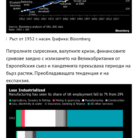
Ръст от 1952 г. насам. Графика: Bloomberg
Петролните сътресения, валутните кризи, финансовите
сривове заедно с излизането на Великобритания от
Европейския съюз и пандемията прекъсваха периоди на
бърз растеж. Преобладаващата тенденция е на
експанзия.