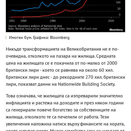
Имотен бум. Графика: Bloomberg
Никъде трансформацията на Великобритания не е по-
очевидна, отколкото на пазара на жилища. Средната
цена на жилищата се е покачила от по-малко от 2000
британски лири - което се равнява на около 60 хил.
британски лири днес - до рекордните 270 хил. британски
лири, показват данни на Nationwide Building Society.
Това означава, че жилищата са изпреварили значително
инфлацията и растежа на доходите и през някои години
са генерирали повече богатство за собствениците на
жилища, отколкото те са печелили от работа. Тези
увеличения наложиха натиск върху финансите на хората,
които купуват имоти. Много семейства сега се нуждаят от