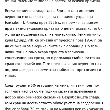
от най-големите темпове на растеж за всички времена.
Впечатлението за упадъка на Британската империя
вероятно е оставило следа за цял живот у кралица
Елизабет II. Родена през 1926 г., тя преживява съвсем
друга екзистенциална криза като дете - такава, която би
могла да подпечата края на монархията. Нейният чичо,
крал Едуард VIII, се отказва от престола през 1936 г., за
да се ожени за американската си любовница. По този
начин той не само вкара страната в сериозна
конституционна криза, но и разклаща стабилността на
кралското семейство. Тези преживявания вероятно са я
подтикнали да се стреми към стабилност през целия си
живот.
След трудните 50-те години на миналия век - през по-
голямата част от 60-те години страната преминава в
добро икономическо състояние. Безработицата спада.
Към края на десетилетието обаче ръстът на следвоенния
бум се забавя. 70-те години на миналия век са кризисно