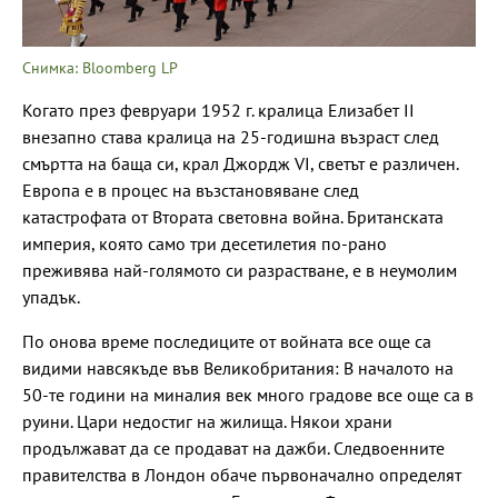
Снимка: Bloomberg LP
Когато през февруари 1952 г. кралица Елизабет II
внезапно става кралица на 25-годишна възраст след
смъртта на баща си, крал Джордж VI, светът е различен.
Европа е в процес на възстановяване след
катастрофата от Втората световна война. Британската
империя, която само три десетилетия по-рано
преживява най-голямото си разрастване, е в неумолим
упадък.
По онова време последиците от войната все още са
видими навсякъде във Великобритания: В началото на
50-те години на миналия век много градове все още са в
руини. Цари недостиг на жилища. Някои храни
продължават да се продават на дажби. Следвоенните
правителства в Лондон обаче първоначално определят