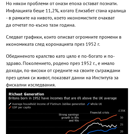
Но някои проблеми от онази епоха остават познати.
Инфлацията беше 11,2%, когато Елизабет стана кралица
- в рамките на нивото, което икономистите очакват
да отчетат по-късно тази година.
Следват графики, които описват огромните промени в
икономиката след коронацията през 1952 г.
Обединеното кралство като цяло е по-богато и по-
здраво. Поколението, родено през 1952 г., е имало
доходи, по-високи от средните на своите съграждани
през целия си живот, показват данни на Института за
фискални изследвания.