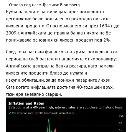
Отново под наем. Графика: Bloomberg
Бумът на цените на жилищата през последното
десетилетие беше подсилен от рекордно ниските
лихвени проценти. От основаването си през 1694 г. до
2009 г. Английската централна банка никога не бе
понижавала основния си лихвен процент под 2%.
След това настъпи финансовата криза, последвана от
период на слаб растеж и пандемията от коронавирус.
Английската централна банка реагира, като намали
лихвените проценти близо до нулата и
изкупи облигации, за да понижи пазарните лихви.
Сега когато инфлацията достигна 40-годишен връх,
тази ера внезапно свърши.