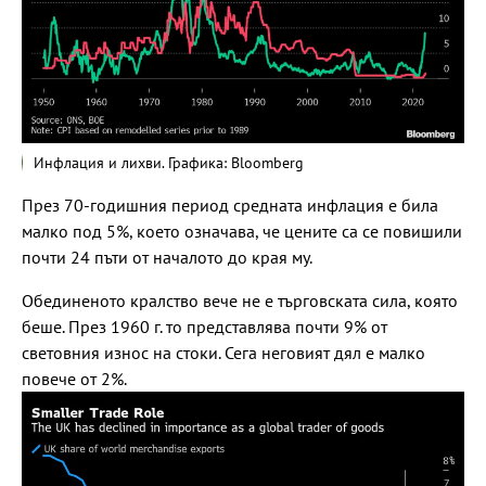
Инфлация и лихви. Графика: Bloomberg
През 70-годишния период средната инфлация е била
малко под 5%, което означава, че цените са се повишили
почти 24 пъти от началото до края му.
Обединеното кралство вече не е търговската сила, която
беше. През 1960 г. то представлява почти 9% от
световния износ на стоки. Сега неговият дял е малко
повече от 2%.