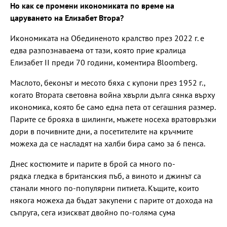
Но как се промени икономиката по време на
царуването на Елизабет Втора?
Икономиката на Обединеното кралство през 2022 г. е
едва разпознаваема от тази, която прие кралица
Елизабет II преди 70 години, коментира Bloomberg.
Маслото, беконът и месото бяха с купони през 1952 г.,
когато Втората световна война хвърли дълга сянка върху
икономика, която бе само една пета от сегашния размер.
Парите се брояха в шилинги, мъжете носеха вратовръзки
дори в почивните дни, а посетителите на кръчмите
можеха да се насладят на халби бира само за 6 пенса.
Днес костюмите и парите в брой са много по-
рядка гледка в британския пъб, а виното и джинът са
станали много по-популярни питиета. Къщите, които
някога можеха да бъдат закупени с парите от дохода на
съпруга, сега изискват двойно по-голяма сума