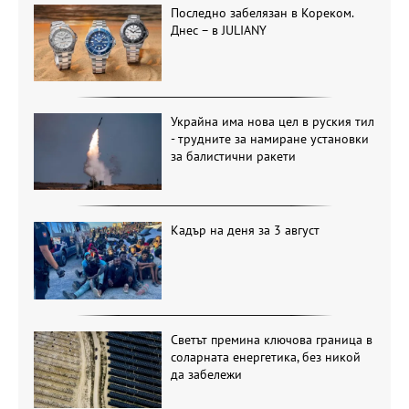
Последно забелязан в Кореком.
Днес – в JULIANY
Украйна има нова цел в руския тил
- трудните за намиране установки
за балистични ракети
Кадър на деня за 3 август
Светът премина ключова граница в
соларната енергетика, без никой
да забележи