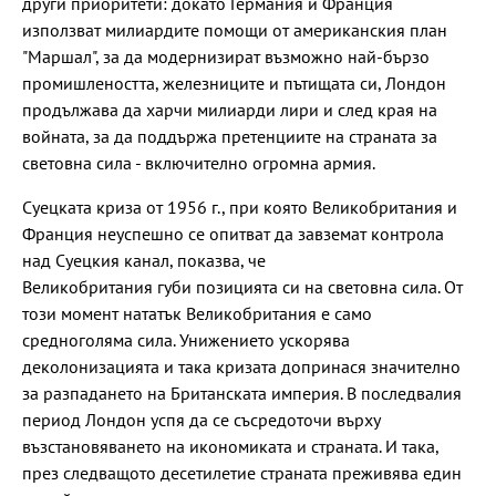
други приоритети: докато Германия и Франция
използват милиардите помощи от американския план
"Маршал", за да модернизират възможно най-бързо
промишлеността, железниците и пътищата си, Лондон
продължава да харчи милиарди лири и след края на
войната, за да поддържа претенциите на страната за
световна сила - включително огромна армия.
Суецката криза от 1956 г., при която Великобритания и
Франция неуспешно се опитват да завземат контрола
над Суецкия канал, показва, че
Великобритания губи позицията си на световна сила. От
този момент нататък Великобритания е само
средноголяма сила. Унижението ускорява
деколонизацията и така кризата допринася значително
за разпадането на Британската империя. В последвалия
период Лондон успя да се съсредоточи върху
възстановяването на икономиката и страната. И така,
през следващото десетилетие страната преживява един