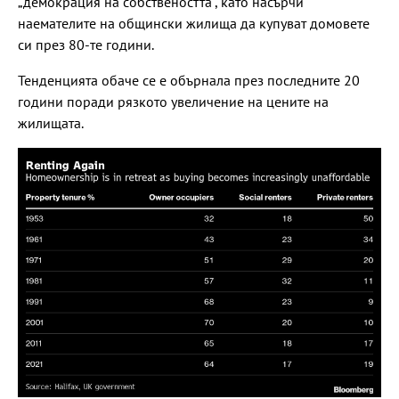
„демокрация на собствеността“, като насърчи
наемателите на общински жилища да купуват домовете
си през 80-те години.
Тенденцията обаче се е обърнала през последните 20
години поради рязкото увеличение на цените на
жилищата.