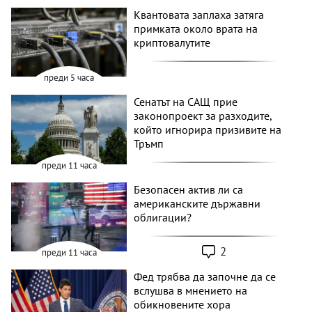
Квантовата заплаха затяга
примката около врата на
криптовалутите
преди 5 часа
Сенатът на САЩ прие
законопроект за разходите,
който игнорира призивите на
Тръмп
преди 11 часа
Безопасен актив ли са
американските държавни
облигации?
2
преди 11 часа
Фед трябва да започне да се
вслушва в мнението на
обикновените хора