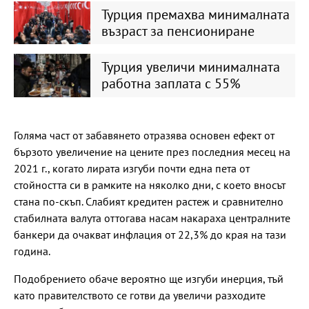
Турция премахва минималната
възраст за пенсиониране
Турция увеличи минималната
работна заплата с 55%
Голяма част от забавянето отразява основен ефект от
бързото увеличение на цените през последния месец на
2021 г., когато лирата изгуби почти една пета от
стойността си в рамките на няколко дни, с което вносът
стана по-скъп. Слабият кредитен растеж и сравнително
стабилната валута оттогава насам накараха централните
банкери да очакват инфлация от 22,3% до края на тази
година.
Подобрението обаче вероятно ще изгуби инерция, тъй
като правителството се готви да увеличи разходите