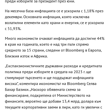
преди изборите за президент през юни.
На месечна база инфлацията се е ускорила с 1,18% през
декември. Основната инфлация, която изключва
волатилни елементи като храни и енергия, се е ускорила
с 51,93%.
Много икономисти очакват инфлацията да достигне 44%
в края на годината, което е над три пъти спрямо
средното за 15 страни, следени от Bloomberg в Европа,
Близкия изток и Африка.
„Експанзионистичните държавни разходи и кредитната
политика преди изборите в средата на 2023 г. ще
стимулират търсенето и ще поддържат инфлацията
висока“, коментира икономистът на Bloomberg Селва
Бахар Базики. „Наскоро обявената схема за
финансиране, подкрепена от Министерството на
финансите, вероятно ще добави 13,4 млрд. долара към
текущите корпоративни заеми в лири, като ги увеличи с