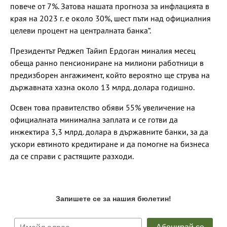
повече от 7%. Затова нашата прогноза за инфлацията в
края на 2023 г. е около 30%, шест пъти над официалния
целеви процент на централната банка“.
Президентът Реджеп Тайип Ердоган миналия месец
обеща ранно пенсиониране на милиони работници в
предизборен ангажимент, който вероятно ще струва на
държавната хазна около 13 млрд. долара годишно.
Освен това правителство обяви 55% увеличение на
официалната минимална заплата и се готви да
инжектира 3,3 млрд. долара в държавните банки, за да
ускори евтиното кредитиране и да помогне на бизнеса
да се справи с растящите разходи.