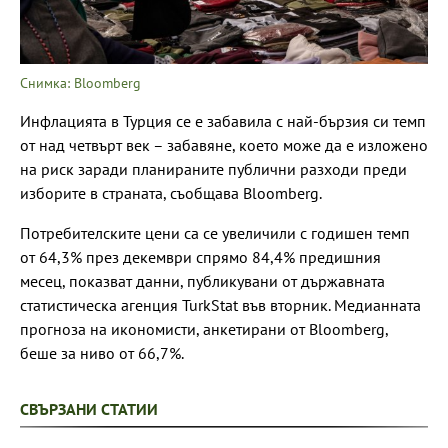
Снимка: Bloomberg
Инфлацията в Турция се е забавила с най-бързия си темп
от над четвърт век – забавяне, което може да е изложено
на риск заради планираните публични разходи преди
изборите в страната, съобщава Bloomberg.
Потребителските цени са се увеличили с годишен темп
от 64,3% през декември спрямо 84,4% предишния
месец, показват данни, публикувани от държавната
статистическа агенция TurkStat във вторник. Медианната
прогноза на икономисти, анкетирани от Bloomberg,
беше за ниво от 66,7%.
СВЪРЗАНИ СТАТИИ