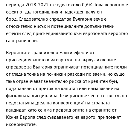
периода 2018-2022 г. е едва около 0,6%. Това вероятно е
ефект от дългогодишния и надежден валутен
борд. Следователно спредът за България вече е
относително нисък и потенциалните допълнителни
ефекти след присъединяването към еврозоната вероятно
са ограничени.
Вероятните сравнително малки ефекти от
присъединяването към еврозоната върху лихвените
спредове за България ограничават потенциалните ползи
от гледна точка на по-ниски разходи по заеми, но също
така ограничават значително риска от кредитен бум,
подхранван от приток на капитал или намаляване на
фискалната дисциплина. Тези рискове често се свързват с
недостатъчна „реална конвергенция“ на страната
кандидат, като се има предвид опита на страните от
Южна Европа след създаването на еврото, припомнят
икономистите.