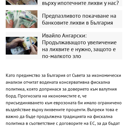
върху ипотечните лихви у нас?
Предпазливото покачване на
банковите лихви в България
Ивайло Ангарски:
Продължаващото увеличение
на лихвите е нужно, защото е
по-малкото зло
Като предимство за България от Съвета за икономически
анализи отчитат водената консервативна фискална
политика, която допринася за доверието към валутния
борд. Прогнозата на икономистите е, че
присъединяването към еврозоната би имало ограничено
въздействие върху лихвените проценти. Въпреки това е
важно да бъде продължена традицията на фискална
политика в съответствие с договорите на ЕС, за да бъдат