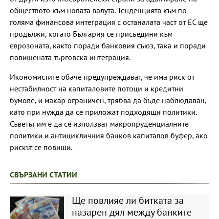
обществото към новата валута. Тенденцията към по-
голяма финансова интеграция с останалата част от ЕС ще
продължи, когато България се присъедини към
еврозоната, както поради банковия съюз, така и поради
повишената търговска интеграция.
Икономистите обаче предупреждават, че има риск от
нестабилност на капиталовите потоци и кредитни
бумове, и макар ограничен, трябва да бъде наблюдаван,
като при нужда да се приложат подходящи политики.
Съветът им е да се използват макропруденциалните
политики и антицикличния банков капиталов буфер, ако
рискът се повиши.
СВЪРЗАНИ СТАТИИ
Ще повлияе ли битката за
пазарен дял между банките