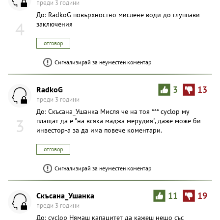
преди 3 години
До: RadkoG повърхностно мислене води до глуппави
4
заключения
отговор
Сигнализирай за неуместен коментар
RadkoG
3
13
преди 3 години
До: Скъсана_Ушанка Мисля че на тоя *** cyclop му
3
плащат да е "на всяка маджа мерудия", даже може би
инвестор-а за да има повече коментари.
отговор
Сигнализирай за неуместен коментар
Скъсана_Ушанка
11
19
преди 3 години
До: cyclop Нямаш капацитет да кажеш нещо със