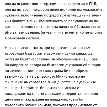
или да оставят своите свръхрезерви на депозит в ЕЦБ,
или да потърсят по-добри инвестиционни възможности в
чужбина, включително посредством изплащане на заеми
към банките-майки. Възможността за получаване на по-
висока доходност от сегашната лихва от 0%, плащана от
БНБ за тези резерви, би увеличила значително печалбите
в банковата система.
Не на последно място, при присъединяването към
еврозоната българските държавни ценни книжа ще
могат да бъдат използвани за обезпечения в ЕЦБ. Това
би направило пазара на български държавни облигации
по-ликвиден, което от своя страна би подобрило
възможността на българското Министерство на
финансите да управлява ликвидността на публичните
финанси. Например, би намаляла нуждата от
поддържане на големи фискални резерви за ликвидни
цели или от задържане на плащания, което би
подобрило бизнес климата, посочват предимствата от