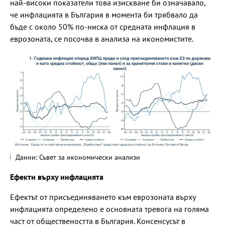
най-високи показатели това изискване би означавало,
че инфлацията в България в момента би трябвало да
бъде с около 50% по-ниска от средната инфлация в
еврозоната, се посочва в анализа на икономистите.
Данни: Съвет за икономически анализи
Ефекти върху инфлацията
Ефектът от присъединяването към еврозоната върху
инфлацията определено е основната тревога на голяма
част от обществеността в България. Консенсусът в