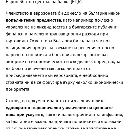
Европейската централна банка (ЕЦБ).
Членството в еврозоната би донесло на България някои
допълнителни предимства
, като например по-лесно
управление на ликвидността на българските публични
финанси и намалени транзакционни разходи при
търговията. Освен това България би станала част от
официалния процес на вземане на решения относно
паричната политика и банковия надзор, посочват
авторите на икономическото изследване. Според тях, за
да бъдат извлечени максимални ползи от
присъединяването към еврозоната, е необходимо
страната ни да се фокусира върху няколко икономически
приоритета.
С оглед на документираното от изследователите
еднократно първоначално увеличение на ценовите
нива при услугите,
както и на възприятията за инфлация,
за България е важно да прилага политиките, използвани
от други източноевропейски страни за адаптиране на