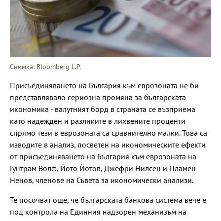
Снимка: Bloomberg L.P.
Присъединяването на България към еврозоната не би
представлявало сериозна промяна за българската
икономика - валутният борд в страната се възприема
като надежден и разликите в лихвените проценти
спрямо тези в еврозоната са сравнително малки. Това са
изводите в анализ, посветен на икономическите ефекти
от присъединяването на България към еврозоната на
Гунтрам Волф, Йото Йотов, Джефри Нилсен и Пламен
Ненов, членове на Съвета за икономически анализи.
Те посочват още, че българската банкова система вече е
под контрола на Единния надзорен механизъм на