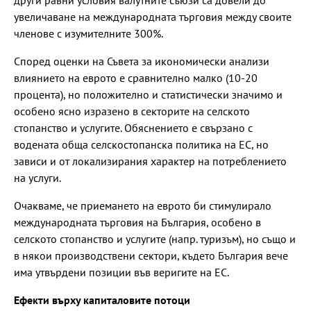
други равни условия валутните съюзи са довели до
увеличаване на международната търговия между своите
членове с изумителните 300%.
Според оценки на Съвета за икономически анализи
влиянието на еврото е сравнително малко (10-20
процента), но положително и статистически значимо и
особено ясно изразено в секторите на селското
стопанство и услугите. Обяснението е свързано с
водената обща селскостопанска политика на ЕС, но
зависи и от локализирания характер на потреблението
на услуги.
Очакваме, че приемането на еврото би стимулирало
международната търговия на България, особено в
селското стопанство и услугите (напр. туризъм), но също и
в някои производствени сектори, където България вече
има утвърдени позиции във веригите на ЕС.
Ефекти върху капиталовите потоци