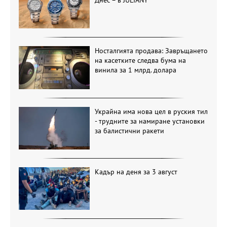
Носталгията продава: Завръщането
на касетките следва бума на
винила за 1 млрд. долара
Украйна има нова цел в руския тил
- трудните за намиране установки
за балистични ракети
Кадър на деня за 3 август