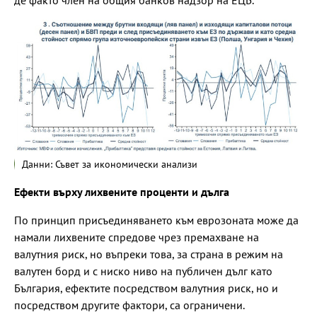
де факто член на общия банков надзор на ЕЦБ.
Данни: Съвет за икономически анализи
Ефекти върху лихвените проценти и дълга
По принцип присъединяването към еврозоната може да
намали лихвените спредове чрез премахване на
валутния риск, но въпреки това, за страна в режим на
валутен борд и с ниско ниво на публичен дълг като
България, ефектите посредством валутния риск, но и
посредством другите фактори, са ограничени.