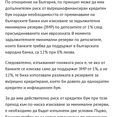
По отношение на България, по принцип може да има
допълнителен риск от вътрешнофинансиран кредитен
бум поради необходимостта от преминаване на
българските банки към изискване за задължителни
минимални резерви (ЗМР) по депозитите от 1% след
присъединяването към еврозоната. В момента
задължителните минимални резерви по депозитите,
които банките трябва да поддържат в Българската
народна банка, са 12% при 0% лихва.
Следователно, изтъкваният понякога риск е, че ако от
банките се изисква само да поддържат ЗМР от 1%, а не
12%, те биха използвали разликата в резервите за
вътрешно кредитиране, което би довело до еднократен
кредитен и инфлационен бум.
За да има действително риск от кредитен бум при този
преход към по-ниско изискване за минимални резерви,
е необходимо да бъдат изпълнени две условия. Първо,
банките трябва да са силно ограничени по отношение