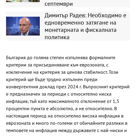
септември
Димитър Радев: Необходимо е
едновременно затягане на
монетарната и фискалната
политика
България до голяма степен изпълнява формалните
критерии за присъединяване към еврозоната, с
изключение на критерия за ценова стабилност. Този
критерий ще бъде трудно изпълнен преди
конвергентния доклад през 2024 г. Въпросният критерий
е предназначен за периоди с относително ниска
инфлация, тъй като максималното отклонение от 1,5
процентни пункта е абсолютно, а не относително. В
настоящия период на относително висока инфлация в
еврозоната и много по-големи от обичайните разлики в
темповете на инфлация между държавите с най-ниски и