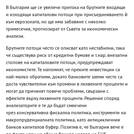
В България ще се увеличи притока на брутните входящи
и изходящи капиталови потоци при присъединяването ѝ
към еврозоната, но ще има забавяне с няколко
тримесечия, прогнозират от Съвета за икономически
анализи.
Брутните потоци често се описват като нестабилни, така
че съществува риск от кредитни бумове и т.нар. внезапни
стопове на капиталовите потоци, предупреждават
икономистите. Те напомнят, че преките инвестиции са
най-малко обратими, докато банковите заеми често са
доста чувствителни към промени в лихвените проценти и
могат да причинят повече проблеми, свързани с
ефектите върху лихвените проценти. Решение според
анализаторите е те да бъдат смекчени
чрез консервативна фискална политика, инструменти на
макропруденциалната политика, като антицикличния
банков капиталов буфер. Позитив е, че България вече е