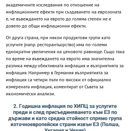
академичните изследвания по отношение на
инфлационните ефекти при създаването на еврозоната
е, че въвеждането на еврото до голяма степен не е
довело до общи инфлационни ефекти.
От друга страна, при някои продуктови групи като
услугите (напр. ресторантьорство) има по-големи
еднократни увеличения на ценовото равнище. Също така
по време на въвеждането на еврото има значителна
разлика между обективната инфлация и възприятията за
инфлация. Например в Германия възприятията за
инфлация са четири пъти по-високи от официално
измерената инфлация, коментират от Съвета за
икономически анализи.