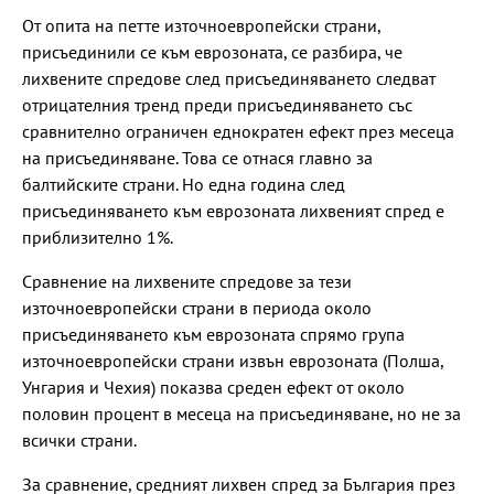
От опита на петте източноевропейски страни,
присъединили се към еврозоната, се разбира, че
лихвените спредове след присъединяването следват
отрицателния тренд преди присъединяването със
сравнително ограничен еднократен ефект през месеца
на присъединяване. Това се отнася главно за
балтийските страни. Но една година след
присъединяването към еврозоната лихвеният спред е
приблизително 1%.
Сравнение на лихвените спредове за тези
източноевропейски страни в периода около
присъединяването към еврозоната спрямо група
източноевропейски страни извън еврозоната (Полша,
Унгария и Чехия) показва среден ефект от около
половин процент в месеца на присъединяване, но не за
всички страни.
За сравнение, средният лихвен спред за България през