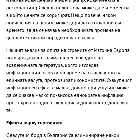
изисква нови ценови етикети (напр. нови менюта в
ресторантите). Следователно това може да е и моментът,
в който цените се коригират. Нещо повече, някои
повишения на цените може дори да са отлагани във
времето, за да се изчака необходимата промяна на
ценовите етикети поради новата валута.
Нашият анализ за опита на страните от Източна Европа
потвърждава до голяма степен изводите на
академичната литература, която изследва
инфлационните ефекти по време на създаването на
единната валута, прогнозират икономистите. Съвкупният
инфлационен ефект е малък, докато при услугите може
да се очаква малко по-висока еднократна инфлация
през първата година след присъединяването, допълват
те.
Ефекти върху търговията
С валутния борд в България са елиминиране някои