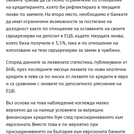
на кредитирането, което би рефлектирало в текущите
лихви по заемите. На второ място, необходимо е банките
да имат ограничени възможности за постигане на
доходност както по отношение на оставянето на своите
свръхрезерви на депозит в ЕЦБ, където текущата лихва,
която биха получили е 3,5%, така и по отношение на
използване на тези свръхрезерви за заеми в чужбина.
Според данните за лихвената статистика, публикувани от
БНБ, през последните месеци лихвите по нови ипотечни
кредити в лева са по-ниски от лихвите по кредити в евро
и са сравними с лихвите по депозитното улеснение на
ЕЦБ.
Въз основа на това наблюдение изглежда малко
вероятно да са налице условията за вътрешно
финансиран кредитен бум след присъединяването към
еврозоната. Вместо това е по-вероятно при
присъединяването на България към еврозоната банките