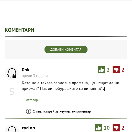
КОМЕНТАРИ
ДОБАВИ КОМЕНТАР
0pk
2
2
преди 3 години
Като не е такваз сериозна промяна, що нещат да ни
5
приемат? Пак ли чебурашките са виновни? :]
отговор
Сигнализирай за неуместен коментар
cyclop
10
2