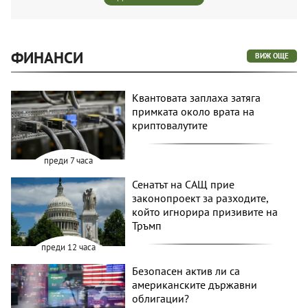
ФИНАНСИ
ВИЖ ОЩЕ
Квантовата заплаха затяга
примката около врата на
криптовалутите
преди 7 часа
Сенатът на САЩ прие
законопроект за разходите,
който игнорира призивите на
Тръмп
преди 12 часа
Безопасен актив ли са
американските държавни
облигации?