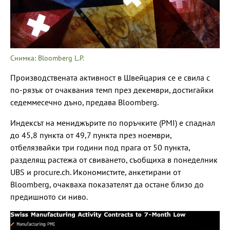
Снимка: Bloomberg L.P.
Производствената активност в Швейцария се е свила с
по-рязък от очаквания темп през декември, достигайки
седеммесечно дъно, предава Bloomberg.
Индексът на мениджърите по поръчките (PMI) е спаднал
до 45,8 пункта от 49,7 пункта през ноември,
отбелязвайки три години под прага от 50 пункта,
разделящ растежа от свиването, съобщиха в понеделник
UBS и procure.ch. Икономистите, анкетирани от
Bloomberg, очакваха показателят да остане близо до
предишното си ниво.