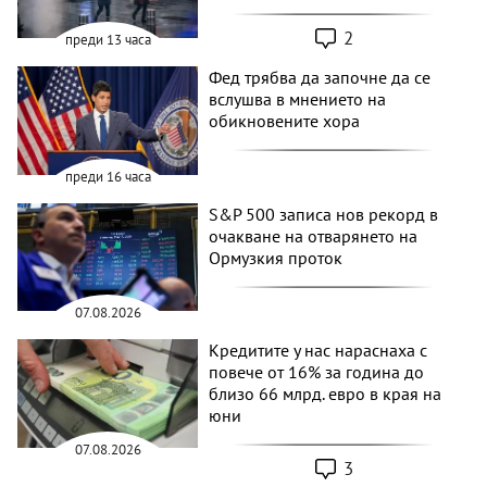
2
преди 13 часа
Фед трябва да започне да се
вслушва в мнението на
обикновените хора
преди 16 часа
S&P 500 записа нов рекорд в
очакване на отварянето на
Ормузкия проток
07.08.2026
Кредитите у нас нараснаха с
повече от 16% за година до
близо 66 млрд. евро в края на
юни
07.08.2026
3