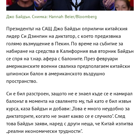
Джо Байдън. Снимка: Hannah Beier/Bloomberg
Президентът на САЩ Джо Байдън оприличи китайския
лидер Си Дзинпин на диктатор, с което предизвика
голямо възмущение в Пекин. По време на събитие за
набиране на средства в Калифорния във вторник Байдън
се спря на т.нар. афера с балоните. През февруари
американските военни свалиха предполагаем китайски
шпионски балон в американското въздушно
пространство.
Си е бил разстроен, защото не е знаел къде се е намирал
балонът в момента на свалянето му, тъй като е бил извън
курса, каза Байдън и добави: „Това е много неудобно за
диктаторите, когато не знаят какво се е случило". След
това Байдън заяви, наред с други неща, че Китай изпитва
„реални икономически трудности".