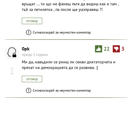
връщат ... ти що не фанеш пътя да видиш как е там ,
тъй за петилетка , па после ще разправяш ?!
отговор
Сигнализирай за неуместен коментар
0pk
22
3
преди 3 години
Ми да, навъдили се рииш ли секви диктаторчета и
1
пречат на демокрацията да се развива. :]
отговор
Сигнализирай за неуместен коментар