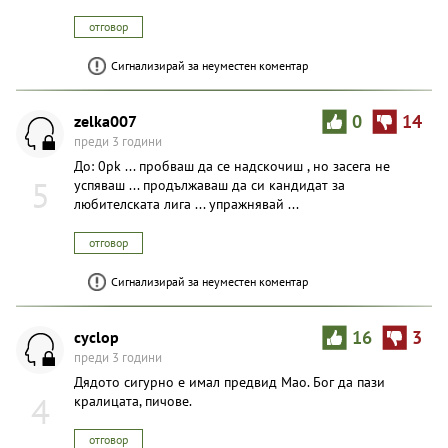
отговор
Сигнализирай за неуместен коментар
zelka007
0
14
преди 3 години
До: 0pk ... пробваш да се надскочиш , но засега не
5
успяваш ... продължаваш да си кандидат за
любителската лига ... упражнявай ...
отговор
Сигнализирай за неуместен коментар
cyclop
16
3
преди 3 години
Дядото сигурно е имал предвид Мао. Бог да пази
4
кралицата, пичове.
отговор