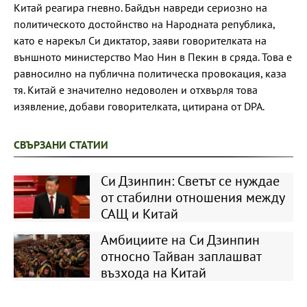
Китай реагира гневно. Байдън навреди сериозно на
политическото достойнство на Народната република,
като е нарекъл Си диктатор, заяви говорителката на
външното министерство Мао Нин в Пекин в сряда. Това е
равносилно на публична политическа провокация, каза
тя. Китай е значително недоволен и отхвърля това
изявление, добави говорителката, цитирана от DPA.
СВЪРЗАНИ СТАТИИ
Си Дзинпин: Светът се нуждае
от стабилни отношения между
САЩ и Китай
Амбициите на Си Дзинпин
относно Тайван заплашват
възхода на Китай