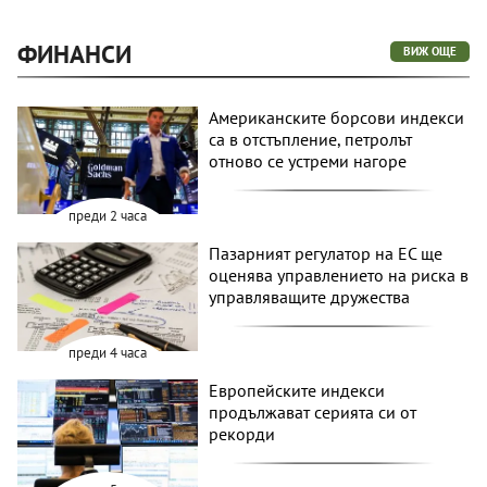
ФИНАНСИ
ВИЖ ОЩЕ
Американските борсови индекси
са в отстъпление, петролът
отново се устреми нагоре
преди 2 часа
Пазарният регулатор на ЕС ще
оценява управлението на риска в
управляващите дружества
преди 4 часа
Европейските индекси
продължават серията си от
рекорди