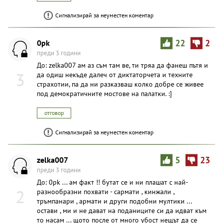
Сигнализирай за неуместен коментар
0pk
22
2
преди 3 години
До: zelka007 ам аз съм там ве, ти тряа да фанеш пътя и
3
да одиш некъде далеч от диктаторчета и техните
страхотии, па да ни разказваш колко добре се живее
под демократичните мостове на палатки. :]
отговор
Сигнализирай за неуместен коментар
zelka007
5
23
преди 3 години
До: 0pk ... ам факт !! бутат се и ни плашат с най-
2
разнообразни похвати - сармати , кинжали ,
тръмпанари , армати и други подобни мултики ...
остави , ми и не дават на поданиците си да идват към
то насам ... щото после от много убост нещът да се