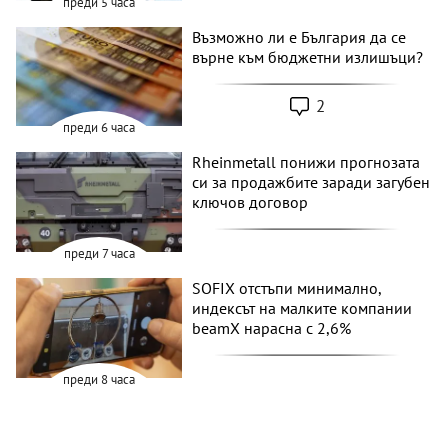
преди 5 часа
Възможно ли е България да се
върне към бюджетни излишъци?
2
преди 6 часа
Rheinmetall понижи прогнозата
си за продажбите заради загубен
ключов договор
преди 7 часа
SOFIX отстъпи минимално,
индексът на малките компании
beamX нарасна с 2,6%
преди 8 часа