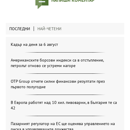
ПОСЛЕДНИ
НАЙ-ЧЕТЕНИ
Кадър на деня за 6 август
Американските борсови индекси са в отстъпление,
петролът отново се устреми нагоре
OTP Group отчете силни финансови резултати през
първото полугодие
В Европа работят над 10 хил. пивоварни, в България те са
42
Пазарният регулатор на ЕС ще оценява управлението на
риска в управляващите дружества