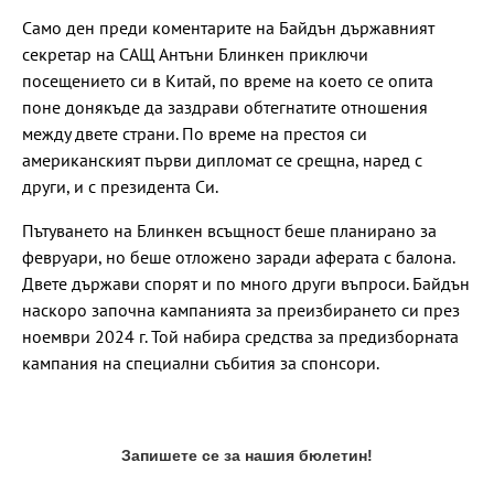
Само ден преди коментарите на Байдън държавният
секретар на САЩ Антъни Блинкен приключи
посещението си в Китай, по време на което се опита
поне донякъде да заздрави обтегнатите отношения
между двете страни. По време на престоя си
американският първи дипломат се срещна, наред с
други, и с президента Си.
Пътуването на Блинкен всъщност беше планирано за
февруари, но беше отложено заради аферата с балона.
Двете държави спорят и по много други въпроси. Байдън
наскоро започна кампанията за преизбирането си през
ноември 2024 г. Той набира средства за предизборната
кампания на специални събития за спонсори.