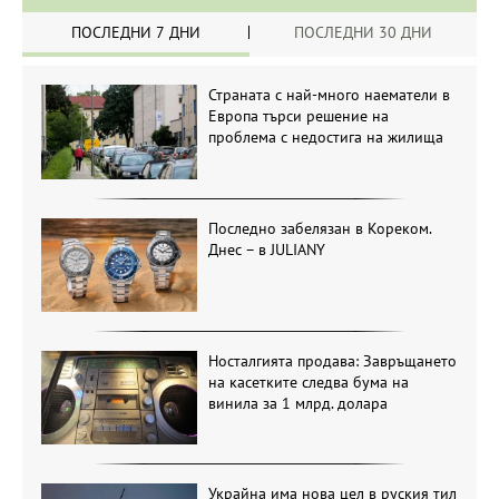
ПОСЛЕДНИ 7 ДНИ
ПОСЛЕДНИ 30 ДНИ
Страната с най-много наематели в
Европа търси решение на
проблема с недостига на жилища
Последно забелязан в Кореком.
Днес – в JULIANY
Носталгията продава: Завръщането
на касетките следва бума на
винила за 1 млрд. долара
Украйна има нова цел в руския тил