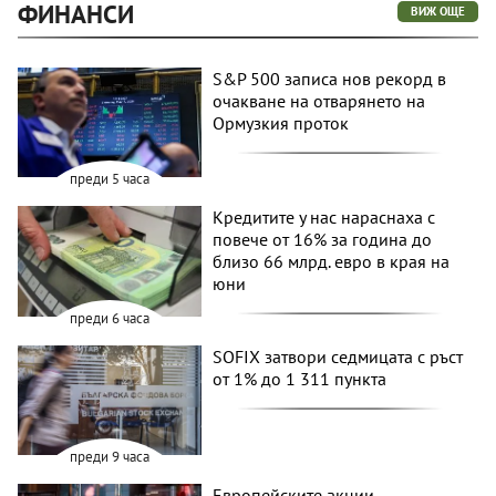
ФИНАНСИ
ВИЖ ОЩЕ
S&P 500 записа нов рекорд в
очакване на отварянето на
Ормузкия проток
преди 5 часа
Кредитите у нас нараснаха с
повече от 16% за година до
близо 66 млрд. евро в края на
юни
преди 6 часа
SOFIX затвори седмицата с ръст
от 1% до 1 311 пункта
преди 9 часа
Европейските акции