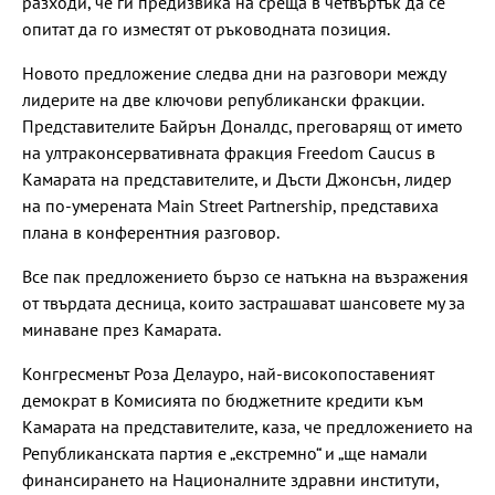
разходи, че ги предизвика на среща в четвъртък да се
опитат да го изместят от ръководната позиция.
Новото предложение следва дни на разговори между
лидерите на две ключови републикански фракции.
Представителите Байрън Доналдс, преговарящ от името
на ултраконсервативната фракция Freedom Caucus в
Камарата на представителите, и Дъсти Джонсън, лидер
на по-умерената Main Street Partnership, представиха
плана в конферентния разговор.
Все пак предложението бързо се натъкна на възражения
от твърдата десница, които застрашават шансовете му за
минаване през Камарата.
Конгресменът Роза Делауро, най-високопоставеният
демократ в Комисията по бюджетните кредити към
Камарата на представителите, каза, че предложението на
Републиканската партия е „екстремно“ и „ще намали
финансирането на Националните здравни институти,