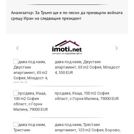
Анализатор: За Тръмп ще е по-лесно да прехвърли войната
срещу Иран на следващия президент
и
дава под наем, Двустаен
апартамент, 65 m2 София, Младост
4, 550 EUR
и
продава, Къща, 100 m2 София
област, с.Горна Малина, 79000 EUR
дава под наем, Тристаен
апартамент, 125 m2 София, Борово,