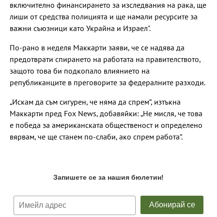
включително финансирането за изследвания на рака, ще
лиши от средства полицията и ще намали ресурсите за
важни съюзници като Украйна и Израел".
По-рано в неделя Маккарти заяви, че се надява да
предотврати спирането на работата на правителството,
защото това би подкопало влиянието на
републиканците в преговорите за федералните разходи.
„Искам да съм сигурен, че няма да спрем“, изтъкна
Маккарти пред Fox News, добавяйки: „Не мисля, че това
е победа за американската общественост и определено
вярвам, че ще станем по-слаби, ако спрем работа“.