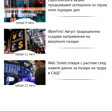
продължават успешната си серия
пети пореден ден
преди 9 часа
iBanFirst: Август традиционно
създава напрежение на
валутните пазари
преди 11 часа
Wall Street отваря с ръстове след
новите данни за пазара на труда
в САЩ*
преди 12 часа