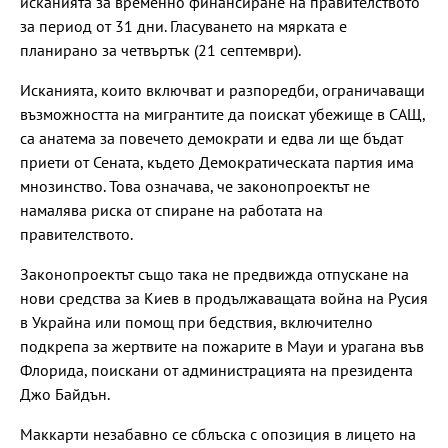
исканията за временно финансиране на правителството
за период от 31 дни. Гласуването на мярката е
планирано за четвъртък (21 септември).
Исканията, които включват и разпоредби, ограничаващи
възможността на мигрантите да поискат убежище в САЩ,
са анатема за повечето демократи и едва ли ще бъдат
приети от Сената, където Демократическата партия има
мнозинство. Това означава, че законопроектът не
намалява риска от спиране на работата на
правителството.
Законопроектът също така не предвижда отпускане на
нови средства за Киев в продължаващата война на Русия
в Украйна или помощ при бедствия, включително
подкрепа за жертвите на пожарите в Мауи и урагана във
Флорида, поискани от администрацията на президента
Джо Байдън.
Маккарти незабавно се сблъска с опозиция в лицето на