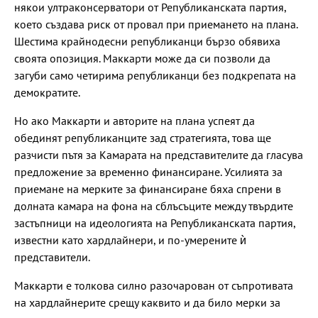
някои ултраконсерватори от Републиканската партия,
което създава риск от провал при приемането на плана.
Шестима крайнодесни републиканци бързо обявиха
своята опозиция. Маккарти може да си позволи да
загуби само четирима републиканци без подкрепата на
демократите.
Но ако Маккарти и авторите на плана успеят да
обединят републиканците зад стратегията, това ще
разчисти пътя за Камарата на представителите да гласува
предложение за временно финансиране. Усилията за
приемане на мерките за финансиране бяха спрени в
долната камара на фона на сблъсъците между твърдите
застъпници на идеологията на Републиканската партия,
известни като хардлайнери, и по-умерените ѝ
представители.
Маккарти е толкова силно разочарован от съпротивата
на хардлайнерите срещу каквито и да било мерки за