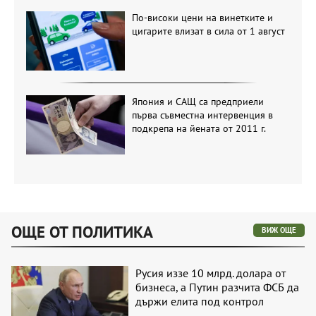
По-високи цени на винетките и
цигарите влизат в сила от 1 август
Япония и САЩ са предприели
първа съвместна интервенция в
подкрепа на йената от 2011 г.
ОЩЕ ОТ ПОЛИТИКА
ВИЖ ОЩЕ
Русия иззе 10 млрд. долара от
бизнеса, а Путин разчита ФСБ да
държи елита под контрол