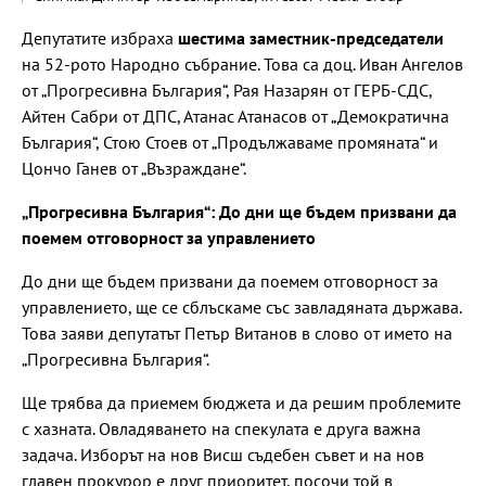
Депутатите избраха
шестима заместник-председатели
на 52-рото Народно събрание. Това са доц. Иван Ангелов
от „Прогресивна България“, Рая Назарян от ГЕРБ-СДС,
Айтен Сабри от ДПС, Атанас Атанасов от „Демократична
България“, Стою Стоев от „Продължаваме промяната“ и
Цончо Ганев от „Възраждане“.
„Прогресивна България“: До дни ще бъдем призвани да
поемем отговорност за управлението
До дни ще бъдем призвани да поемем отговорност за
управлението, ще се сблъскаме със завладяната държава.
Това заяви депутатът Петър Витанов в слово от името на
„Прогресивна България“.
Ще трябва да приемем бюджета и да решим проблемите
с хазната. Овладяването на спекулата е друга важна
задача. Изборът на нов Висш съдебен съвет и на нов
главен прокурор е друг приоритет, посочи той в