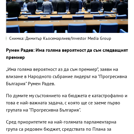
Снимка: Димитър Кьосемарлиев/Investor Media Group
Румен Радев: Има голяма вероятност да съм следващият
премиер
„Има голяма вероятност аз да съм премиер“, заяви на
влизане в Народното събрание лидерът на "Прогресивна
България" Румен Радев.
По думите му състоянието на бюджета е катастрофално и
това е най-важната задача, с която ще се заеме първо
групата на "Прогресивна България".
Сред приоритетите на най-голямата парламентарна
група са редовен бюджет, средствата по Плана за