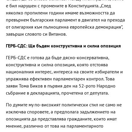
е бил нарушен с промените в Конституцията. „След
няколко пропилени години имаме възможността да
превърнем българския парламент в двигател на прехода
от олигархия към пълноценна европейска демокрация“,
завърши словото си Витанов.
ГЕРБ-СДС: Ще бъдем конструктивна и силна опозиция
ГЕРБ-СДС е готова да бъде дясно-консервативна,
конструктивна и силна опозиция, която отстоява
националния интерес, интереса на своите избиратели и
упражнява ефективен парламентарен контрол. Това
заяви Тома Биков в първия ден на 52-рото Народно
събрание в декларацията, прочетена от депутата.
По думите му по-високият политически стил не само не
изключва споровете, а предполага задължението на
опозицията да представлява гражданите, които имат
мнение, различно от това на парламентарното