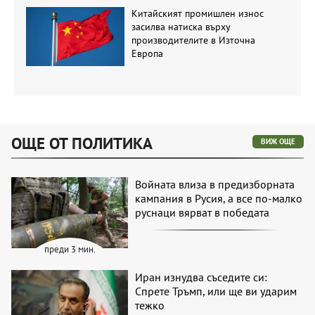
Китайският промишлен износ
засилва натиска върху
производителите в Източна
Европа
ОЩЕ ОТ ПОЛИТИКА
ВИЖ ОЩЕ
Войната влиза в предизборната
кампания в Русия, а все по-малко
руснаци вярват в победата
преди 3 мин.
Иран изнудва съседите си:
Спрете Тръмп, или ще ви ударим
тежко