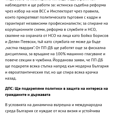
наблюдател и ще работи за: истинска съдебна реформа
чрез избор на нов ВСС и Инспекторат чрез правила,
които прекратяват политическата търговия с кадри и
гарантират независими професионалисти; за спиране на
корупционните схеми, реформа в службите и НСО,
сваляне на охраната от НСО на лица като Бойко Борисов
и Делян Пеевски, тъй като службата не може да бъде
„частна гвардия“. От ПП-ДБ ще работят още за фискална
дисциплина, за връщане на 100% машинно гласуване и
повече секции в чужбина. Йорданова заяви, че ПП-ДБ
ще подкрепя всяка стъпка напред към модерна България
и евроатлантическия път, но ще спира всяка крачка
назад.
ДПС: Ще подкрепяме политики в защита на интереса на
гражданите и държавата
В условията на динамична вътрешна и международна
среда България се нуждае от ясна визия и устойчива