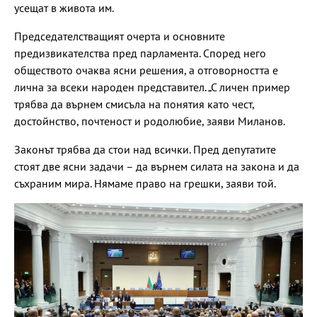
усещат в живота им.
Председателстващият очерта и основните
предизвикателства пред парламента. Според него
обществото очаква ясни решения, а отговорността е
лична за всеки народен представител. „С личен пример
трябва да върнем смисъла на понятия като чест,
достойнство, почтеност и родолюбие, заяви Миланов.
Законът трябва да стои над всички. Пред депутатите
стоят две ясни задачи – да върнем силата на закона и да
съхраним мира. Нямаме право на грешки, заяви той.