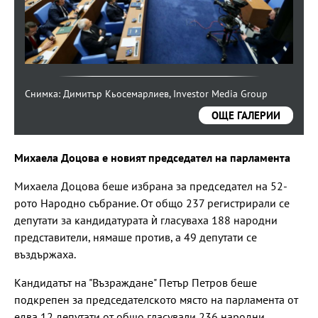
Снимка: Димитър Кьосемарлиев, Investor Media Group
Снимка: Димитър Кьосемарлиев, Investor Media Group
Снимка: Димитър Кьосемарлиев, Investor Media Group
ОЩЕ ГАЛЕРИИ
Михаела Доцова е новият председател на парламента
Михаела Доцова беше избрана за председател на 52-
рото Народно събрание. От общо 237 регистрирали се
депутати за кандидатурата ѝ гласуваха 188 народни
представители, нямаше против, а 49 депутати се
въздържаха.
Кандидатът на "Възраждане" Петър Петров беше
подкрепен за председателското място на парламента от
едва 12 депутати от общо гласували 236 народни