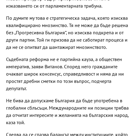
изказването си от парламентарната трибуна.
По думите му това е стратегическа задача, която изисква
квалифицирано мнозинство. Тя не може да бъде решена
без „Прогресивна България“, но изисква подкрепа и от
други партии. Той ги призова да не саботират процеса и
да не се опитват да шантажират мнозинството.
Съдебната реформа не е партийна кауза, а обществен
императив, заяви Витанов. Според него гражданите
очакват широк консенсус, справедливост и няма да ни
простят дребни сметки по този въпрос, подчерта
депутатът.
Не бива да допускаме България да бъде употребена в
глобални сблъсъци. Международните ни позиции трябва
да отчитат интересите и желанията на българския народ,
каза той.
Следва да се спазва балансът между институциите, който