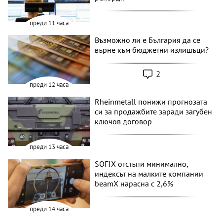
преди 11 часа
Възможно ли е България да се
върне към бюджетни излишъци?
2
преди 12 часа
Rheinmetall понижи прогнозата
си за продажбите заради загубен
ключов договор
преди 13 часа
SOFIX отстъпи минимално,
индексът на малките компании
beamX нарасна с 2,6%
преди 14 часа