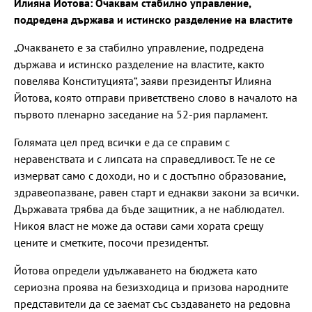
Илияна Йотова: Очаквам стабилно управление,
подредена държава и истинско разделение на властите
„Очакването е за стабилно управление, подредена
държава и истинско разделение на властите, както
повелява Конституцията“, заяви президентът Илияна
Йотова, която отправи приветствено слово в началото на
първото пленарно заседание на 52-рия парламент.
Голямата цел пред всички е да се справим с
неравенствата и с липсата на справедливост. Те не се
измерват само с доходи, но и с достъпно образование,
здравеопазване, равен старт и еднакви закони за всички.
Държавата трябва да бъде защитник, а не наблюдател.
Никоя власт не може да остави сами хората срещу
цените и сметките, посочи президентът.
Йотова определи удължаването на бюджета като
сериозна проява на безизходица и призова народните
представители да се заемат със създаването на редовна