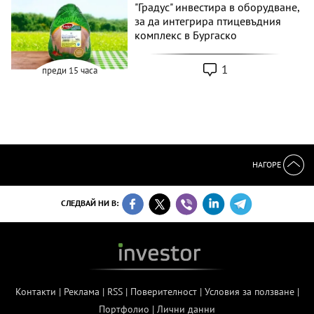
"Градус" инвестира в оборудване,
за да интегрира птицевъдния
комплекс в Бургаско
1
преди 15 часа
НАГОРЕ
СЛЕДВАЙ НИ В:
Контакти
|
Реклама
|
RSS
|
Поверителност
|
Условия за ползване
|
Портфолио
|
Лични данни