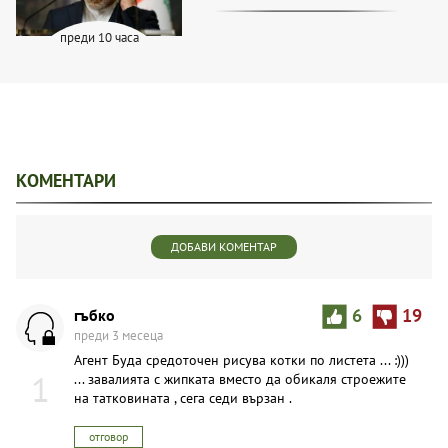
преди 10 часа
КОМЕНТАРИ
ДОБАВИ КОМЕНТАР
гъбко
6
19
преди 3 месеца
Агент Буда средоточен рисува котки по листета ... :)))
1
... завалията с жипката вместо да обикаля строежите
на татковината , сега седи вързан .
отговор