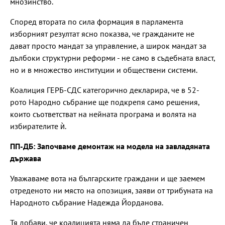
мнозинство.
Според втората по сила формация в парламента
изборният резултат ясно показва, че гражданите не
дават просто мандат за управление, а широк мандат за
дълбоки структурни реформи - не само в съдебната власт,
но и в множество институции и обществени системи.
Коалиция ГЕРБ-СДС категорично декларира, че в 52-
рото Народно събрание ще подкрепя само решения,
които съответстват на нейната програма и волята на
избирателите ѝ.
ПП-ДБ: Започваме демонтаж на модела на завладяната
държава
Уважаваме вота на българските граждани и ще заемем
отреденото ни място на опозиция, заяви от трибуната на
Народното събрание Надежда Йорданова.
Тя добави, че коалицията няма да бъде страничен