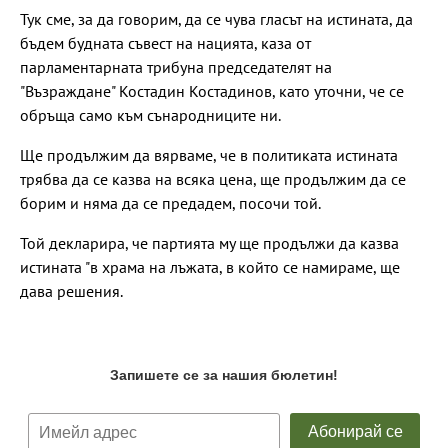
Тук сме, за да говорим, да се чува гласът на истината, да
бъдем будната съвест на нацията, каза от
парламентарната трибуна председателят на
"Възраждане" Костадин Костадинов, като уточни, че се
обръща само към сънародниците ни.
Ще продължим да вярваме, че в политиката истината
трябва да се казва на всяка цена, ще продължим да се
борим и няма да се предадем, посочи той.
Той декларира, че партията му ще продължи да казва
истината "в храма на лъжата, в който се намираме, ще
дава решения.