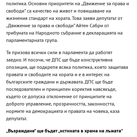
политика. Основни приоритети на „Движение за права и
свободи” са качество на живот и повишаване на
жизнения стандарт на хората. Това заяви депутатът от
„Движение за права и свободи” Айтен Сабри от
трибуната на Народното събрание в декларацията на
парламентарната група.
Тя призова всички сили в парламента да работят
заедно. И посочи, че ДПС ще бъде конструктивна
опозиция, ще подкрепя всяка политика, която защитава
правата и свободите на хората и е в интерес на
българските граждани и държавата. ДПС ще бъде
последователен и принципен коректив навсякъде,
където се допуска отклонение от принципите на
доброто управление, прозрачността, законността,
нормите на демокрацията и правата на човека, каза
депутатът.
„Възраждане“ ще бъдат „истината в храма на лъжата“