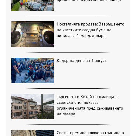
Носталгията продава: Завръщането
на касетките следва бума на
винила за 1 млрд. долара
Кадър на деня за 3 август
Търсенето в Китай на жилища в
съветски стил показва
ограниченията пред съживяването
на пазара
Светът премина ключова граница в