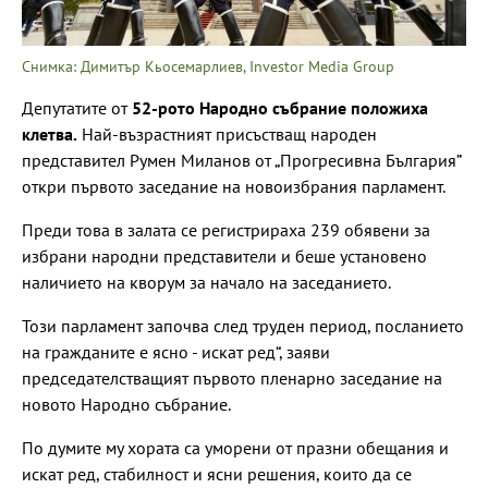
Снимка: Димитър Кьосемарлиев, Investor Media Group
Депутатите от
52-рото Народно събрание положиха
клетва.
Най-възрастният присъстващ народен
представител Румен Миланов от „Прогресивна България”
откри първото заседание на новоизбрания парламент.
Преди това в залата се регистрираха 239 обявени за
избрани народни представители и беше установено
наличието на кворум за начало на заседанието.
Този парламент започва след труден период, посланието
на гражданите е ясно - искат ред“, заяви
председателстващият първото пленарно заседание на
новото Народно събрание.
По думите му хората са уморени от празни обещания и
искат ред, стабилност и ясни решения, които да се