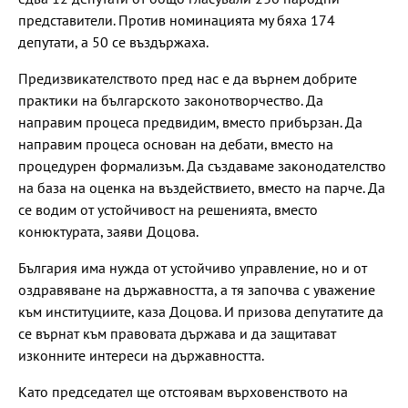
представители. Против номинацията му бяха 174
депутати, а 50 се въздържаха.
Предизвикателството пред нас е да върнем добрите
практики на българското законотворчество. Да
направим процеса предвидим, вместо прибързан. Да
направим процеса основан на дебати, вместо на
процедурен формализъм. Да създаваме законодателство
на база на оценка на въздействието, вместо на парче. Да
се водим от устойчивост на решенията, вместо
конюктурата, заяви Доцова.
България има нужда от устойчиво управление, но и от
оздравяване на държавността, а тя започва с уважение
към институциите, каза Доцова. И призова депутатите да
се върнат към правовата държава и да защитават
изконните интереси на държавността.
Като председател ще отстоявам върховенството на