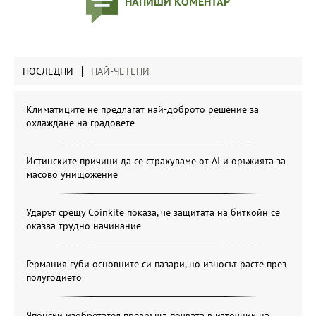
НАПИШИ КОМЕНТАР
ПОСЛЕДНИ
НАЙ-ЧЕТЕНИ
Климатиците не предлагат най-доброто решение за
охлаждане на градовете
Истинските причини да се страхуваме от AI и оръжията за
масово унищожение
Ударът срещу Coinkite показа, че защитата на биткойн се
оказва трудно начинание
Германия губи основните си пазари, но износът расте през
полугодието
Японски изобретател превръща почвата в източник на