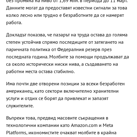
без промяна на ниво от 1,69 млн. в периода до 11 март.
Данните могат да предоставят известни сигнали за това
колко лесно или трудно е безработните да се намерят
работа.
Докладът показва, че пазарът на труда остава до голяма
степен устойчив спрямо последиците от затягането на
паричната политика от Федералния резерв през
последната година. Молбите за помощи продължават да
са около исторически ниски нива, а създаването на
работни места остава стабилно.
Има почти две отворени позиции за всеки безработен
американец, като сектори включително хранителни
услуги и отдих се борят да привлекат и запазят
служителите.
Въпреки това, предвид масовите съкращения в
технологични компании като Amazon.com и Meta
Platforms, икономистите очакват молбите в крайна