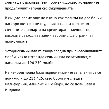
сметка да отразяват тези промени, докато компаниите
продължават напред със съкращенията.
В същото време още не е ясно как фалитът на две банки
наскоро ще засегне трудовия пазар, макар че по-
стегнатите стандарти на кредитиране заедно с по-
високите разходи за заеми вероятно ще ограничат
икономиката.
Четириседмичната пълзяща средна при първоначалните
молби, която изглежда седмичната волатилност, е
намаляла до 196 250 молби.
На некоригирана база първоначалните заявления са се
понижили до 213 425, като броят им спада в
Калифорния, Илинойс и Ню Йорк, но се повишава в
Индиана.