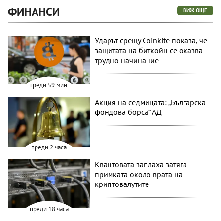
ФИНАНСИ
ВИЖ ОЩЕ
Ударът срещу Coinkite показа, че
защитата на биткойн се оказва
трудно начинание
преди 59 мин.
Акция на седмицата: „Българска
фондова борса“ АД
преди 2 часа
Квантовата заплаха затяга
примката около врата на
криптовалутите
преди 18 часа