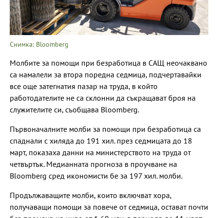
Снимка: Bloomberg
Молбите за помощи при безработица в САЩ неочаквано
са намалели за втора поредна седмица, подчертавайки
все още затегнатия пазар на труда, в който
работодателите не са склонни да съкращават броя на
служителите си, съобщава Bloomberg.
Първоначалните молби за помощи при безработица са
спаднали с хиляда до 191 хил. през седмицата до 18
март, показаха данни на министерството на труда от
четвъртък. Медианната прогноза в проучване на
Bloomberg сред икономисти бе за 197 хил. молби.
Продължаващите молби, които включват хора,
получаващи помощи за повече от седмица, остават почти