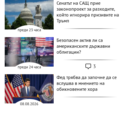
Сенатът на САЩ прие
законопроект за разходите,
който игнорира призивите на
Тръмп
преди 23 часа
Безопасен актив ли са
американските държавни
облигации?
3
преди 24 часа
Фед трябва да започне да се
вслушва в мнението на
обикновените хора
08.08.2026