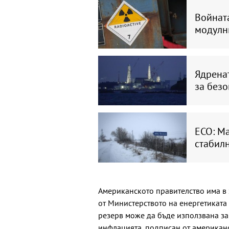
Войната
модулн
Ядренат
за безо
ЕСО: Ма
стабил
Американското правителство има в 
от Министерството на енергетиката 
резерв може да бъде използвана за 
инфлацията, подписан от американс