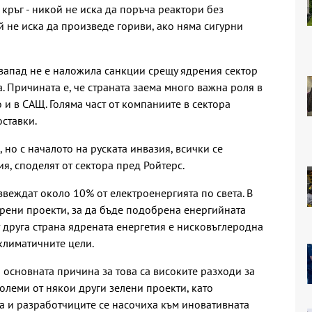
кръг - никой не иска да поръча реактори без
й не иска да произведе гориви, ако няма сигурни
 запад не е наложила санкции срещу ядрения сектор
. Причината е, че страната заема много важна роля в
 и в САЩ. Голяма част от компаниите в сектора
оставки.
 но с началото на руската инвазия, всички се
ия, споделят от сектора пред Ройтерс.
веждат около 10% от електроенергията по света. В
рени проекти, за да бъде подобрена енергийната
т друга страна ядрената енергетия е нисковъглеродна
климатичните цели.
и основната причина за това са високите разходи за
големи от някои други зелени проекти, като
а и разработчиците се насочиха към иновативната