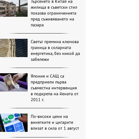
Търсенето в Китай на
жилища в съветски стил
показва ограниченията
пред съживяването на
пазара
Светът премина ключова
граница в соларната
енергетика, без никой да
забележи
Япония и САЩ са
предприели първа
съвместна интервенция
в подкрепа на йената от
2011 г.
По-високи цени на
винетките и цигарите
влизат в сила от 1 август