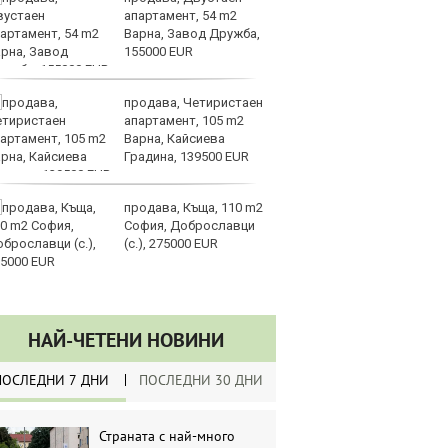
апартамент, 54 m2
ш
Варна, Завод Дружба,
155000 EUR
продава, Четиристаен
Ch
апартамент, 105 m2
фо
Варна, Кайсиева
до
Градина, 139500 EUR
се
продава, Къща, 110 m2
Щ
София, Доброславци
и
(с.), 275000 EUR
в 
сп
за изкуствен интелект?
НАЙ-ЧЕТЕНИ НОВИНИ
ПОСЛЕДНИ 7 ДНИ
ПОСЛЕДНИ 30 ДНИ
Страната с най-много