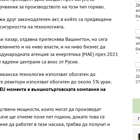
Уганда загина след
учвания за производството на този тип гориво.
нападение
и друг законодателен акт, в който са предвидени
 сигурността на технологията.
Кръвният център във
Варна с кампания
зи пазар, отдавна притеснява Вашингтон, но сега
заедно с фолклорни
ланието и на ниво власти, и на ниво бизнес да
клубове
ждународната агенция за енергетика (МАЕ) през 2021
е ядрени централи са внос от Русия.
НАП: Всяко трето
проверено заведение
иканска технология използват обогатен до
по Черноморието е с
 реактори използват обогатен до около 5% уран.
нарушения
LEU момента е външнотърговската компания на
ствени мощности, които могат да произведат
аче ще отнеме поне пет години, докато това се
ние да работят в тази насока, трябва да получат и