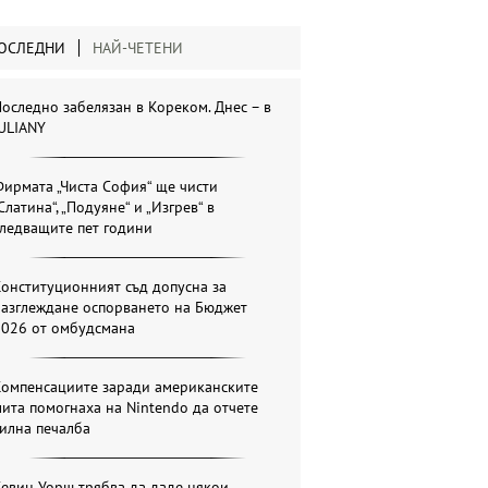
ОСЛЕДНИ
НАЙ-ЧЕТЕНИ
оследно забелязан в Кореком. Днес – в
ULIANY
ирмата „Чиста София“ ще чисти
Слатина“, „Подуяне“ и „Изгрев“ в
ледващите пет години
онституционният съд допусна за
разглеждане оспорването на Бюджет
2026 от омбудсмана
Компенсациите заради американските
ита помогнаха на Nintendo да отчете
илна печалба
евин Уорш трябва да даде някои