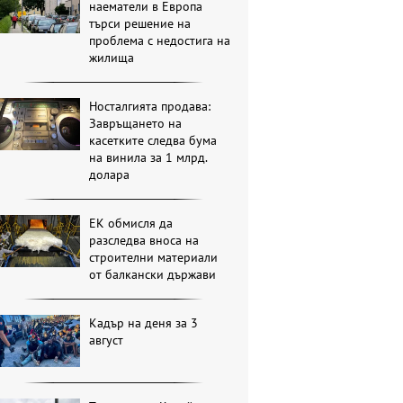
наематели в Европа
търси решение на
проблема с недостига на
жилища
Носталгията продава:
Завръщането на
касетките следва бума
на винила за 1 млрд.
долара
ЕК обмисля да
разследва вноса на
строителни материали
от балкански държави
Кадър на деня за 3
август