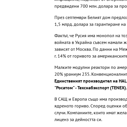
предвидени 700 млн. долара за про
През септември Белият дом предлож
1,5 млрд. долара за гарантиране на
Фактът, че Русия има монопол на то
войната в Украйна съвсем намали же
зависят от Москва. По данни на Ме
г. 14% от горивото за американскит
Малките модулни реактори по амер
20% ураниум 235. Конвенционалните
Единственият производител на HA
"Росатом" - Техснабэкспорт (TENEX).
В САЩ и Европа също има производ
ядреното гориво. Според оценки об
случи. Компаниите, които имат жела
лиценз за дейността си.