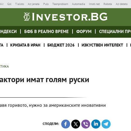
Air
Gol
Tialoto
Az-jenata
Puls
Teenproblem
Automedia
Imoti.net
Rabota
Az-deteto
ИНДЕКСИ
БФБ В РЕАЛНО ВРЕМЕ
ФОРУМ
СПЕЦИАЛНИ ПР
ТА
КРИЗАТА В ИРАН
БЮДЖЕТ 2026
ИЗКУСТВЕН ИНТЕЛЕКТ
ЕТИКА
актори имат голям руски
авя горивото, нужно за американските иновативни
СПОДЕЛИ: