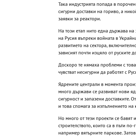
Така индустрията попада в порочен 
сигурни доставки на гориво, а нико
заявки за реактори.
На този етап нито една държава на
на Русия въпреки войната в Украйна
развитието на сектора, включително
зависият почти изцяло от руските д
Доскоро те нямаха проблеми с това,
чувстват несигурни да работят с Рус
Ядрените централи в момента произ
много държави се развиват нови яд
сигурност и запазени доставките. О
и това спомага за изпълнението на 
Но много от тези проекти се бавят 
строителството, които са в пъти по-
например вятърните паркове. Затов