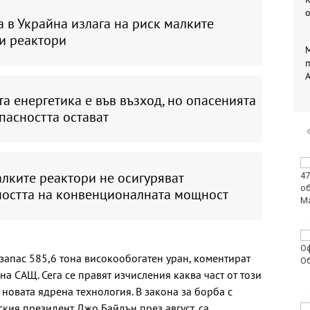
 в Украйна излага на риск малките
и реактори
М
п
A
а енергетика е във възход, но опасенията
пасността остават
Искат постоянно
лките реактори не осигуряват
задържане под
стража за петима
ността на конвенционалната мощност
младежи след
жестокия побой и убийство в Пловдив
С огромен успех
завърши музикалния
запас 585,6 тона високообогатен уран, коментират
конкурс „Бъди звезда“
на САЩ. Сега се правят изчисления каква част от този
във Варна
новата ядрена технология. В закона за борба с
кия президент Джо Байдън през август, са
Футболен национал на