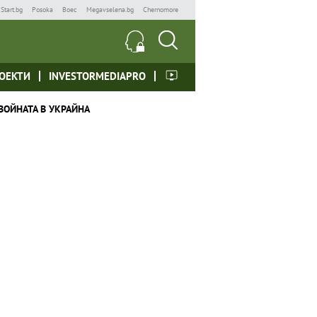
Start.bg
Posoka
Boec
Megavselena.bg
Chernomore
ОЕКТИ
INVESTORMEDIAPRO
ВОЙНАТА В УКРАЙНА