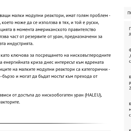
П
ващи малки модулни реактори, имат голям проблем -
което може да се използва в тях, и той е руски,
П
нцията в момента американското правителство
J
зва част от резервите от уран, предназначени за
ата индустрията.
Ф
 като ключова за посрещането на нисковъглеродните
„
с
а енергийната криза днес интересът към ядрената
иците на малките модулни реактори са категорични -
о-бързо и могат да бъдат мостът към прехода от
К
ависи от достъпа до нискообогатен уран (HALEU),
еакторите.
м
с
К