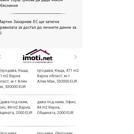
обяснения
артин Захариев: ЕС ще затегне
равилата за достъп до личните данни за
I
продава, Къща, 471 m2
Д
Варна област, м-т
мо
Ален Мак, 530000 EUR
в 
дава под наем, Офис,
Ре
84 m2 Варна,
га
Общината, 2000 EUR
о
п
развитие
продава, Двустаен
От