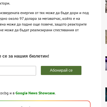
ктори.
изведената енергия от тях може да бъде дори и под
едно около 97 долара за мегаватчас, който е на
ена може да падне още повече, защото реакторите
 не може да бъдат реализирани спестявания от
tor.bg и в
Google News Showcase
.