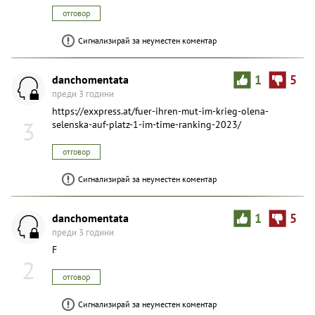
отговор
Сигнализирай за неуместен коментар
danchomentata
1
5
преди 3 години
https://exxpress.at/fuer-ihren-mut-im-krieg-olena-
3
selenska-auf-platz-1-im-time-ranking-2023/
отговор
Сигнализирай за неуместен коментар
danchomentata
1
5
преди 3 години
F
2
отговор
Сигнализирай за неуместен коментар