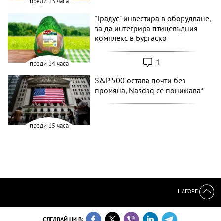
преди 13 часа
"Градус" инвестира в оборудване,
за да интегрира птицевъдния
комплекс в Бургаско
1
преди 14 часа
S&P 500 остава почти без
промяна, Nasdaq се понижава*
преди 15 часа
НАГОРЕ
СЛЕДВАЙ НИ В: