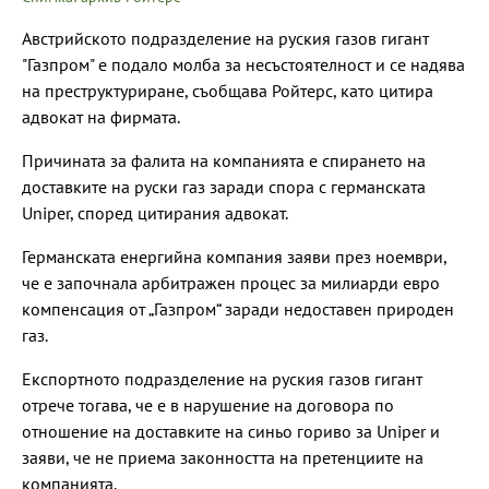
Австрийското подразделение на руския газов гигант
"Газпром" е подало молба за несъстоятелност и се надява
на преструктуриране, съобщава Ройтерс, като цитира
адвокат на фирмата.
Причината за фалита на компанията е спирането на
доставките на руски газ заради спора с германската
Uniper, според цитирания адвокат.
Германската енергийна компания заяви през ноември,
че е започнала арбитражен процес за милиарди евро
компенсация от „Газпром“ заради недоставен природен
газ.
Експортното подразделение на руския газов гигант
отрече тогава, че е в нарушение на договора по
отношение на доставките на синьо гориво за Uniper и
заяви, че не приема законността на претенциите на
компанията.