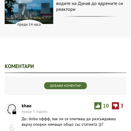
водите на Дунав до ядрените си
реактори
преди 14 часа
КОМЕНТАРИ
ДОБАВИ КОМЕНТАР
khao
10
3
преди 3 години
До: doba оффф, пак ли се опитваш да разсъждаваш
6
върху опорки нямащи общо със статията :))?