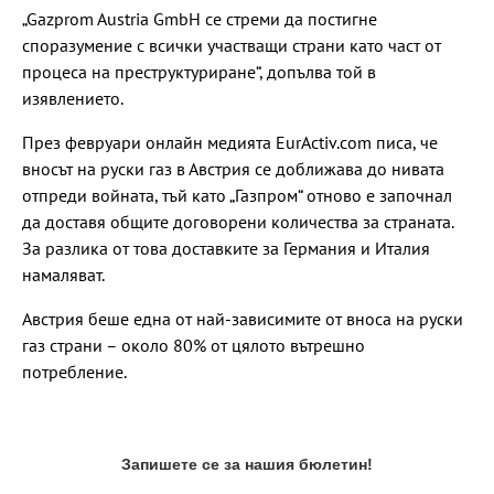
„Gazprom Austria GmbH се стреми да постигне
споразумение с всички участващи страни като част от
процеса на преструктуриране“, допълва той в
изявлението.
През февруари онлайн медията EurActiv.com писа, че
вносът на руски газ в Австрия се доближава до нивата
отпреди войната, тъй като „Газпром“ отново е започнал
да доставя общите договорени количества за страната.
За разлика от това доставките за Германия и Италия
намаляват.
Австрия беше една от най-зависимите от вноса на руски
газ страни – около 80% от цялото вътрешно
потребление.