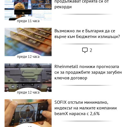
продължават серията си от
рекорди
преди 11 часа
Възможно ли е България да се
върне към бюджетни излишъци?
2
преди 12 часа
Rheinmetall понижи прогнозата
си за продажбите заради загубен
ключов договор
преди 12 часа
SOFIX отстъпи минимално,
индексът на малките компании
beamX нарасна с 2,6%