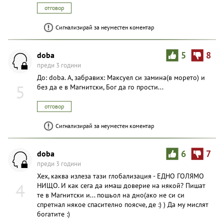
отговор
Сигнализирай за неуместен коментар
doba
5
8
преди 3 години
До: doba. А, забравих: Максуел си замина(в морето) и
5
без да е в Магнитски, Бог да го прости...
отговор
Сигнализирай за неуместен коментар
doba
6
7
преди 3 години
Хех, каква излеза тази глобализация - ЕДНО ГОЛЯМО
4
НИЩО. И как сега да имаш доверие на някой? Пишат
те в Магнитски и... пошьол на дно(ако не си си
спретнал някое спасително поясче, де :) ) Да му мислят
богатите :)