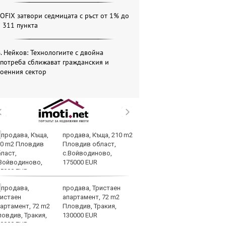
OFIX затвори седмицата с ръст от 1% до
 311 пункта
. Нейков: Технологиите с двойна
потреба сближават гражданския и
военния сектор
продава, Къща, 210 m2
Те
Пловдив област,
ги
с.Войводиново,
иг
175000 EUR
ст
отшумяват
продава, Тристаен
Со
апартамент, 72 m2
Тр
Пловдив, Тракия,
съ
130000 EUR
а 