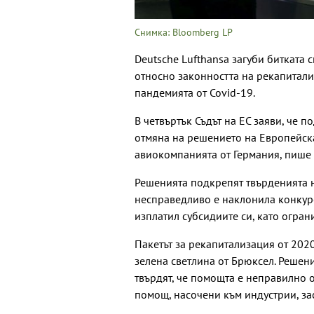
Снимка: Bloomberg LP
Deutsche Lufthansa загуби битката 
относно законността на рекапитализ
пандемията от Covid-19.
В четвъртък Съдът на ЕС заяви, че 
отмяна на решението на Европейска
авиокомпанията от Германия, пише
Решенията подкрепят твърденията н
несправедливо е наклонила конкуре
изплатил субсидиите си, като огран
Пакетът за рекапитализация от 2020
зелена светлина от Брюксел. Решени
твърдят, че помощта е неправилно
помощ, насочени към индустрии, за