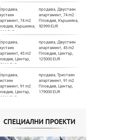
продава, Двустаен
Це
апартамент, 74 m2
Ру
Пловдив, Кършияка,
та
92999 EUR
продава, Двустаен
СА
апартамент, 45 m2
мл
Пловдив, Център,
пр
125000 EUR
п
продава, Тристаен
Н
апартамент, 91 m2
Op
Пловдив, Център,
на
179000 EUR
це
СПЕЦИАЛНИ ПРОЕКТИ