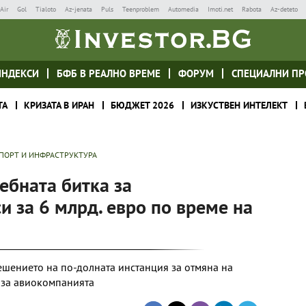
Air
Gol
Tialoto
Az-jenata
Puls
Teenproblem
Automedia
Imoti.net
Rabota
Az-deteto
ИНДЕКСИ
БФБ В РЕАЛНО ВРЕМЕ
ФОРУМ
СПЕЦИАЛНИ ПР
ТА
КРИЗАТА В ИРАН
БЮДЖЕТ 2026
ИЗКУСТВЕН ИНТЕЛЕКТ
ПОРТ И ИНФРАСТРУКТУРА
дебната битка за
и за 6 млрд. евро по време на
решението на по-долната инстанция за отмяна на
 за авиокомпанията