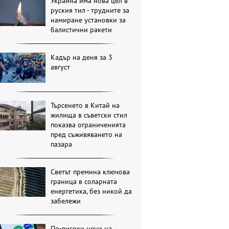
Украйна има нова цел в
руския тил - трудните за
намиране установки за
балистични ракети
Кадър на деня за 3
август
Търсенето в Китай на
жилища в съветски стил
показва ограниченията
пред съживяването на
пазара
Светът премина ключова
граница в соларната
енергетика, без никой да
забележи
По-високи цени на