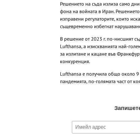
Решението на съда излиза само дни
фона на войната в Иран. Решението
изправени регулаторите, които иска
същевременно избегнат нарушаване
В решение от 2023 г. по-нисшият съ
Lufthansa, а изискванията най-голе
за излитане и кацане във Франкфур
конкуренция.
Lufthansa е получила общо около 9
пандемията, по-голямата част от ко