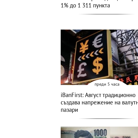
1% до 1 311 пункта
преди 5 часа
iBanFirst: Август традиционно
създава напрежение на валут
пазари