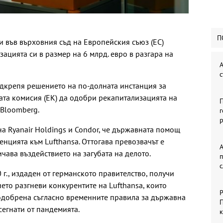
П
си във върховния съд на Европейския съюз (ЕС)
ацията си в размер на 6 млрд. евро в разгара на
А
с
подкрепя решението на по-долната инстанция за
та комисия (ЕК) да одобри рекапитализацията на
П
 Bloomberg.
г
р
а Ryanair Holdings и Condor, че държавната помощ
нцията към Lufthansa. Оттогава превозвачът е
А
ичава въздействието на загубата на делото.
 г., издаден от германското правителство, получи
ето разгневи конкурентите на Lufthansa, които
Р
 одобрена съгласно временните правила за държавна
П
сегнати от пандемията.