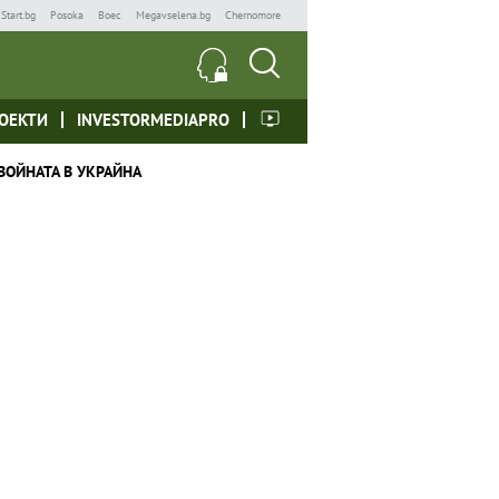
Start.bg
Posoka
Boec
Megavselena.bg
Chernomore
ОЕКТИ
INVESTORMEDIAPRO
ВОЙНАТА В УКРАЙНА