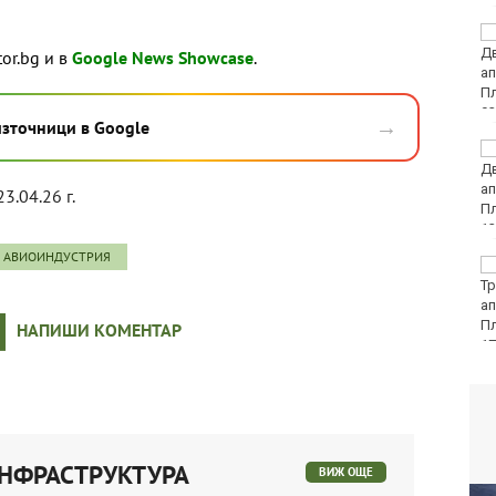
Тази събота: откриват
ловния сезон за
tor.bg и в
Google News Showcase
.
пернат дивеч
→
източници в Google
ФК Девня гостува на
Атлетик (Провадия) за
Аматьорската купа
23.04.26 г.
АВИОИНДУСТРИЯ
Национална мрежа за
децата:
Саморазправата не е
правосъдие след
НАПИШИ КОМЕНТАР
случая с „ловци на педофили“
ИНФРАСТРУКТУРА
ВИЖ ОЩЕ