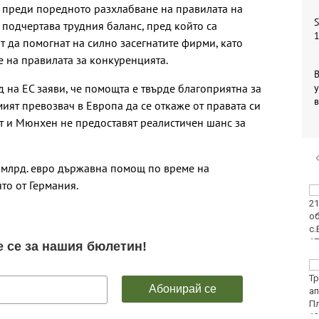
 преди поредното разхлабване на правилата на
S
 подчертава трудния баланс, пред който са
1
т да помогнат на силно засегнатите фирми, като
 на правилата за конкуренцията.
В
д на ЕС заяви, че помощта е твърде благоприятна за
у
мият превозвач в Европа да се откаже от правата си
т и Мюнхен не предоставят реалистичен шанс за
 млрд. евро държавна помощ по време на
ято от Германия.
Двоен ръст на
чревните инфекции за
седмица във
Варненско
Вечерен крос ще се
проведе тази събота в
Морската градина на
Варна