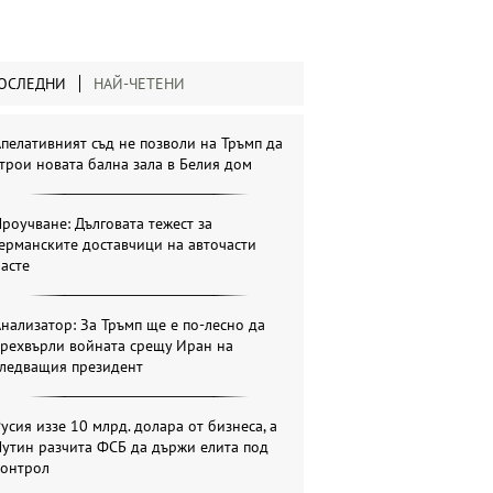
ОСЛЕДНИ
НАЙ-ЧЕТЕНИ
пелативният съд не позволи на Тръмп да
трои новата бална зала в Белия дом
роучване: Дълговата тежест за
ерманските доставчици на авточасти
асте
нализатор: За Тръмп ще е по-лесно да
прехвърли войната срещу Иран на
следващия президент
усия иззе 10 млрд. долара от бизнеса, а
утин разчита ФСБ да държи елита под
контрол