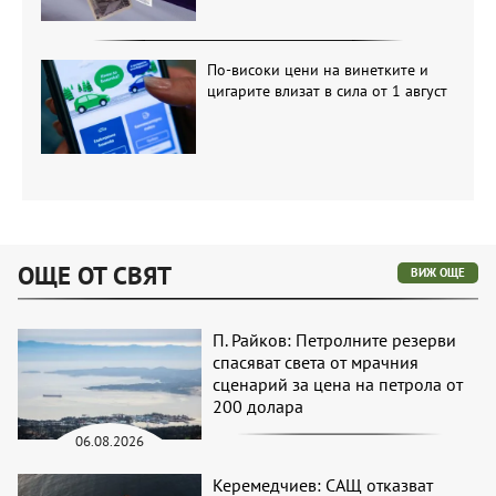
По-високи цени на винетките и
цигарите влизат в сила от 1 август
ОЩЕ ОТ СВЯТ
ВИЖ ОЩЕ
П. Райков: Петролните резерви
спасяват света от мрачния
сценарий за цена на петрола от
200 долара
06.08.2026
Керемедчиев: САЩ отказват