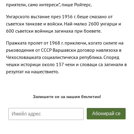
приятели, само интереси“, пише Ройтерс.
Унгарското въстание през 1956 г. беше смазано от
съветски танкове и войски. Най-малко 2600 унгарци и
600 съветски войници загинаха при боевете.
Пражката пролет от 1968 г. приключи, когато силите на
ръководения от СССР Варшавски договор навлязоха в
Чехословашката социалистическа република. Според
чешки историци около 137 чехи и словаци са загинали в
резултат на нашествието.