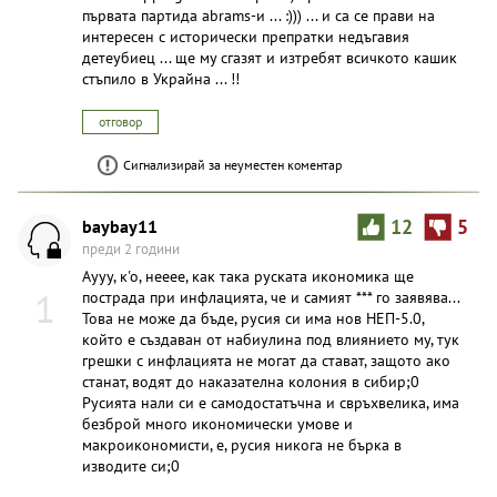
първата партида abrams-и ... :))) ... и са се прави на
интересен с исторически препратки недъгавия
детеубиец ... ще му сгазят и изтребят всичкото кашик
стъпило в Украйна ... !!
отговор
Сигнализирай за неуместен коментар
baybay11
12
5
преди 2 години
Аууу, к'о, нееее, как така руската икономика ще
1
пострада при инфлацията, че и самият *** го заявява...
Това не може да бъде, русия си има нов НЕП-5.0,
който е създаван от набиулина под влиянието му, тук
грешки с инфлацията не могат да стават, защото ако
станат, водят до наказателна колония в сибир;0
Русията нали си е самодостатъчна и свръхвелика, има
безброй много икономически умове и
макроикономисти, е, русия никога не бърка в
изводите си;0