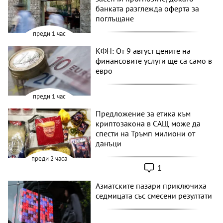
банката разглежда оферта за
поглъщане
преди 1 час
КФН: От 9 август цените на
финансовите услуги ще са само в
евро
преди 1 час
Предложение за етика към
криптозакона в САЩ може да
спести на Тръмп милиони от
данъци
преди 2 часа
1
Азиатските пазари приключиха
седмицата със смесени резултати