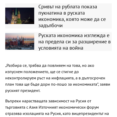
Сривът на рублата показа
пукнатина в руската
икономика, която може да се
задълбочи
Руската икономика изглежда е
на предела си за разширение в
условията на война
„Разбира се, трябва да повлияем на това, но ако
изпуснем положението, ще се стигне до
неконтролируем ръст на инфлацията, а в дългосрочен
план това ще бъде дори по-лошо за икономиката“, заяви
руският президент.
Въпреки нарастващата зависимост на Русия от
търговията с Азия Източният икономически форум
отразява изолацията на Русия, като вицепрезидентът на