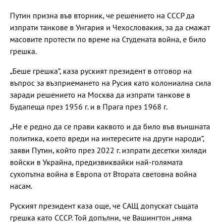
Путин призна във вторник, че решението на СССР да
изпрати танкове в Унгария и Чехословакия, за да смажат
масовите протести по време на Студената война, е било
грешка.
„Беше грешка“, каза руският президент в отговор на
въпрос за възприемането на Русия като колониална сила
заради решението на Москва да изпрати танкове в
Будапеща през 1956 г. и в Прага през 1968 г.
„Не е редно да се прави каквото и да било във външната
политика, което вреди на интересите на други народи“,
заяви Путин, който през 2022 г. изпрати десетки хиляди
войски в Украйна, предизвиквайки най-голямата
сухопътна война в Европа от Втората световна война
насам.
Руският президент каза още, че САЩ допускат същата
грешка като СССР. Той допълни, че Вашингтон „няма