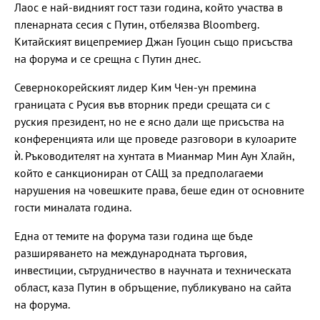
Лаос е най-видният гост тази година, който участва в
пленарната сесия с Путин, отбелязва Bloomberg.
Китайският вицепремиер Джан Гуоцин също присъства
на форума и се срещна с Путин днес.
Севернокорейският лидер Ким Чен-ун премина
границата с Русия във вторник преди срещата си с
руския президент, но не е ясно дали ще присъства на
конференцията или ще проведе разговори в кулоарите
ѝ. Ръководителят на хунтата в Мианмар Мин Аун Хлайн,
който е санкциониран от САЩ за предполагаеми
нарушения на човешките права, беше един от основните
гости миналата година.
Една от темите на форума тази година ще бъде
разширяването на международната търговия,
инвестиции, сътрудничество в научната и техническата
област, каза Путин в обръщение, публикувано на сайта
на форума.