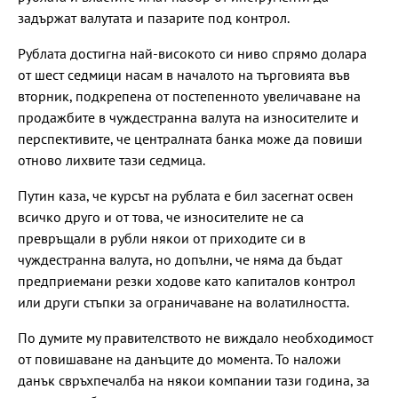
задържат валутата и пазарите под контрол.
Рублата достигна най-високото си ниво спрямо долара
от шест седмици насам в началото на търговията във
вторник, подкрепена от постепенното увеличаване на
продажбите в чуждестранна валута на износителите и
перспективите, че централната банка може да повиши
отново лихвите тази седмица.
Путин каза, че курсът на рублата е бил засегнат освен
всичко друго и от това, че износителите не са
превръщали в рубли някои от приходите си в
чуждестранна валута, но допълни, че няма да бъдат
предприемани резки ходове като капиталов контрол
или други стъпки за ограничаване на волатилността.
По думите му правителството не виждало необходимост
от повишаване на данъците до момента. То наложи
данък свръхпечалба на някои компании тази година, за