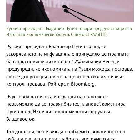
Руският президент Владимир Путин говори пред участниците в
Източния икономически форум. Снимка: EPA/БГНЕС
Руският президент Владимир Путин заяви, че
ускоряването на инфлацията е принудило централната
банка да повиши лихвите до 12% миналия месец и
предупреди, че икономиката на Русия може да пострада,
ако се допусне ръстовете на цените да излязат извън
контрол, предават Ройтерс и Bloomberg.
„В условия на висока инфлация на практика е
невъзможно да се правят бизнес планове“, коментира
Путин пред Източния икономически форум във
Владивосток.
Той допълни, че не вижда проблеми с волатилност на
рублата и властите имат набор от инструменти да