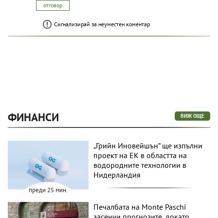
отговор
Сигнализирай за неуместен коментар
ФИНАНСИ
ВИЖ ОЩЕ
„Грийн Иновейшън“ ще изпълни
проект на ЕК в областта на
водородните технологии в
Нидерландия
преди 25 мин.
Печалбата на Monte Paschi
засенчи прогнозите, докато