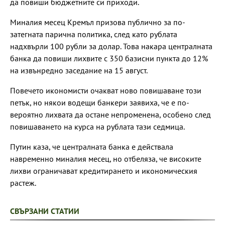
да повиши бюджетните си приходи.
Миналия месец Кремъл призова публично за по-
затегната парична политика, след като рублата
надхвърли 100 рубли за долар. Това накара централната
банка да повиши лихвите с 350 базисни пункта до 12%
на извънредно заседание на 15 август.
Повечето икономисти очакват ново повишаване този
петък, но някои водещи банкери заявиха, че е по-
вероятно лихвата да остане непроменена, особено след
повишаването на курса на рублата тази седмица.
Путин каза, че централната банка е действала
навременно миналия месец, но отбеляза, че високите
лихви ограничават кредитирането и икономическия
растеж.
СВЪРЗАНИ СТАТИИ