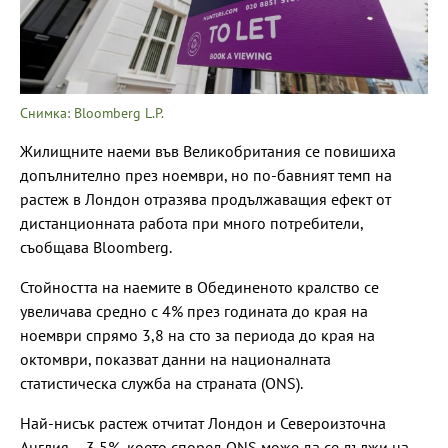
Снимка: Bloomberg L.P.
Жилищните наеми във Великобритания се повишиха
допълнително през ноември, но по-бавният темп на
растеж в Лондон отразява продължаващия ефект от
дистанционната работа при много потребители,
съобщава Bloomberg.
Стойността на наемите в Обединеното кралство се
увеличава средно с 4% през годината до края на
ноември спрямо 3,8 на сто за периода до края на
октомври, показват данни на националната
статистическа служба на страната (ONS).
Най-нисък растеж отчитат Лондон и Североизточна
Англия – 3,5%, което според ONS може да се дължи на