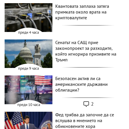
Квантовата заплаха затяга
примката около врата на
криптовалутите
преди 4 часа
Сенатът на САЩ прие
законопроект за разходите,
който игнорира призивите на
Тръмп
преди 9 часа
Безопасен актив ли са
американските държавни
облигации?
2
преди 10 часа
Фед трябва да започне да се
вслушва в мнението на
обикновените хора