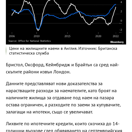
Цени на жилищните наеми в Англия. Източник: Британска
статистическа служба
Бристол, Оксфорд, Кеймбридж и Брайтън са сред най-
скъпите райони извън Лондон.
Данните представляват нови доказателства за
нарастващите разходи за наемателите, като броят на
наличните жилища за отдаване под наем на пазара
остава ограничен, а разходите по заеми за купувачите,
залагащи на ипотеки, също се увеличават.
Лихвите по ипотечните кредити, които скочиха до 14-
годишни върхове след обявяването на септемврийския