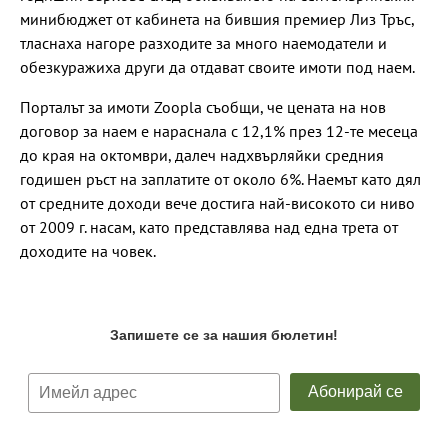
минибюджет от кабинета на бившия премиер Лиз Тръс,
тласнаха нагоре разходите за много наемодатели и
обезкуражиха други да отдават своите имоти под наем.
Порталът за имоти Zoopla съобщи, че цената на нов
договор за наем е нараснала с 12,1% през 12-те месеца
до края на октомври, далеч надхвърляйки средния
годишен ръст на заплатите от около 6%. Наемът като дял
от средните доходи вече достига най-високото си ниво
от 2009 г. насам, като представлява над една трета от
доходите на човек.