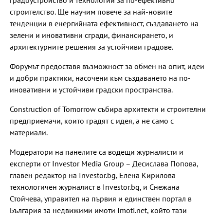
строителство. Ще научим повече за най-новите
тенденции в енергийната ефективност, създаването на
зелени и иновативни сгради, финансирането, и
архитектурните решения за устойчиви градове.
Форумът предоставя възможност за обмен на опит, идеи
и добри практики, насочени към създаването на по-
иновативни и устойчиви градски пространства.
Construction of Tomorrow събира архитекти и строителни
предприемачи, които градят с идея, а не само с
материали.
Модератори на панелите са водещи журналисти и
експерти от Investor Media Group – Десислава Попова,
главен редактор на Investor.bg, Елена Кирилова
технологичен журналист в Investor.bg, и Снежана
Стойчева, управител на първия и единствен портал в
България за недвижими имоти Imoti.net, който тази