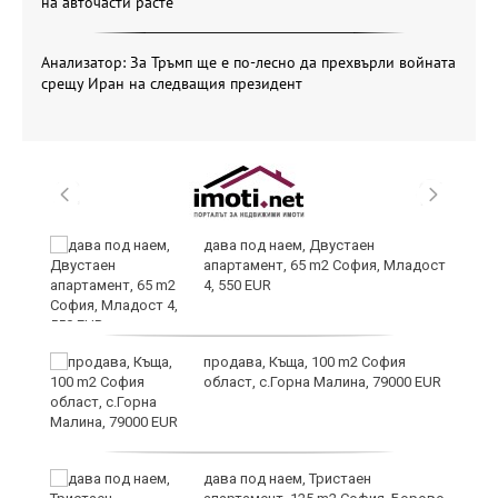
на авточасти расте
Анализатор: За Тръмп ще е по-лесно да прехвърли войната
срещу Иран на следващия президент
и
дава под наем, Двустаен
апартамент, 65 m2 София, Младост
4, 550 EUR
и
продава, Къща, 100 m2 София
област, с.Горна Малина, 79000 EUR
дава под наем, Тристаен