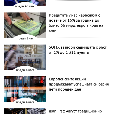
преди 40 мин.
Кредитите у нас нараснаха с
повече от 16% за година до
близо 66 млрд. евро в края на
юни
преди 1 час
SOFIX затвори седмицата с ръст
от 1% до 1 311 пункта
преди 4 часа
Европейските акции
продължават успешната си серия
пети пореден ден
преди 4 часа
iBanFirst: Август традиционно