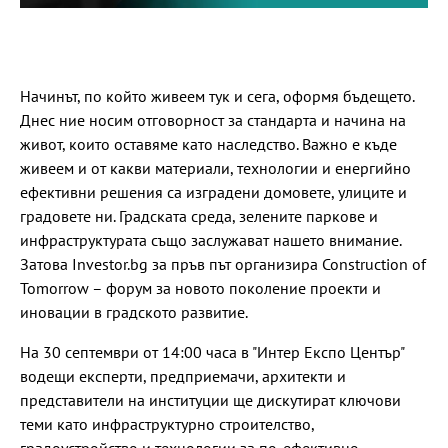
Начинът, по който живеем тук и сега, оформя бъдещето.
Днес ние носим отговорност за стандарта и начина на
живот, които оставяме като наследство. Важно е къде
живеем и от какви материали, технологии и енергийно
ефективни решения са изградени домовете, улиците и
градовете ни. Градската среда, зелените паркове и
инфраструктурата също заслужават нашето внимание.
Затова Investor.bg за пръв път организира Construction of
Tomorrow – форум за новото поколение проекти и
иновации в градското развитие.
На 30 септември от 14:00 часа в "Интер Експо Център"
водещи експерти, предприемачи, архитекти и
представители на институции ще дискутират ключови
теми като инфраструктурно строителство,
градоустройство и технологии за по-ефективно