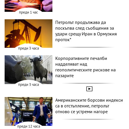
преди 1 час
Петролът продължава да
поскъпва след съобщения за
удари срещу Иран в Ормузкия
проток*
преди 3 часа
Корпоративните печалби
надделяват над
геополитическите рискове на
пазарите
преди 3 часа
Американските борсови индекси
са в отстъпление, петролът
отново се устреми нагоре
преди 12 часа