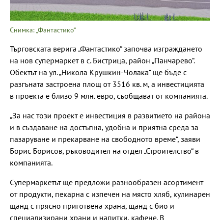
Снимка: „Фантастико“
Търговската верига „Фантастико“ започва изграждането
на нов супермаркет в с. Бистрица, район „Панчарево“.
Обектът на ул. „Никола Крушкин-Чолака“ ще бъде с
разгъната застроена площ от 3516 кв. м, а инвестицията
в проекта е близо 9 млн. евро, съобщават от компанията.
„За нас този проект е инвестиция в развитието на района
и в създаване на достъпна, удобна и приятна среда за
пазаруване и прекарване на свободното време“, заяви
Борис Борисов, ръководител на отдел „Строителство“ в
компанията.
Супермаркетът ще предложи разнообразен асортимент
от продукти, пекарна с изпечен на място хляб, кулинарен
щанд с прясно приготвена храна, щанд с био и
специализирани храни и напитки, кафене. В