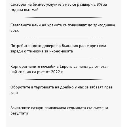
Секторът на бизнес услугите у нас се разшири с 8% за
година към май
Световните цени на храните се повишават до тригодишен
връх
Потребителското доверие в България расте през юли
заради оптимизма за икономиката
Корпоративните печалби в Европа са напът да отчетат
най-силния си ръст от 2022 г.
Оборотите в търговията на дребно у нас се забавят през
юни
Азиатските пазари приключиха седмицата със смесени
резултати