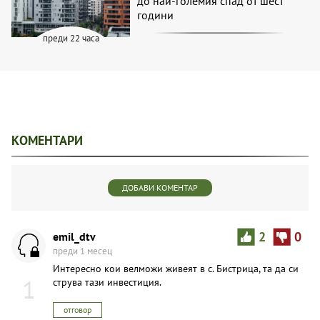
до най-големия спад от шест
години
преди 22 часа
КОМЕНТАРИ
ДОБАВИ КОМЕНТАР
emil_dtv
2
0
преди 1 месец
Интересно кои велможи живеят в с. Бистрица, та да си
1
струва тази инвестиция.
отговор