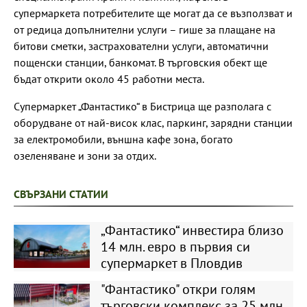
супермаркета потребителите ще могат да се възползват и
от редица допълнителни услуги – гише за плащане на
битови сметки, застрахователни услуги, автоматични
пощенски станции, банкомат. В търговския обект ще
бъдат открити около 45 работни места.
Супермаркет „Фантастико“ в Бистрица ще разполага с
оборудване от най-висок клас, паркинг, зарядни станции
за електромобили, външна кафе зона, богато
озеленяване и зони за отдих.
СВЪРЗАНИ СТАТИИ
„Фантастико“ инвестира близо
14 млн. евро в първия си
супермаркет в Пловдив
"Фантастико" откри голям
търговски комплекс за 25 млн.