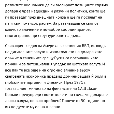
развитите икономики да си възвърнат позициите спрямо
долара е чрез надеждни и разумни политики, които ще
ги преведат през днешната криза и ще ги поставят на
пътя към по-висок растеж. За развиващия се свят от
ключово значение е по-добре координираното
многостранно преструктуриране на дълга.
Свиващият се дял на Америка в световния БВП, възходът
на дигиталните валути и използването на долара като
оръжие в санкциите срещу Русия са посочвани като
причини за потенциалния упадък на щатската валута. И
все пак тя все още има огромно влияние върху
световната икономика предвид доминиращата ѝ роля в
глобалните търговия и финанси. През 1971 г.
тогавашният министър на финансите на САЩ Джон
Конъли предупреди своите колеги по света, че доларът е
„наша валута, но ваш проблем“. Повече от 50 години по-
късно думите му остават верни.