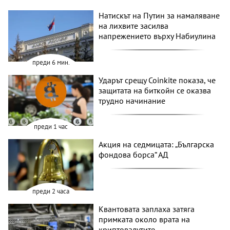
Натискът на Путин за намаляване
на лихвите засилва
напрежението върху Набиулина
преди 6 мин.
Ударът срещу Coinkite показа, че
защитата на биткойн се оказва
трудно начинание
преди 1 час
Акция на седмицата: „Българска
фондова борса“ АД
преди 2 часа
Квантовата заплаха затяга
примката около врата на
криптовалутите