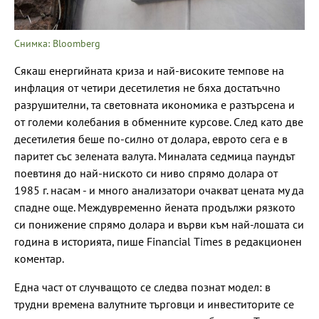
Снимка: Bloomberg
Сякаш енергийната криза и най-високите темпове на
инфлация от четири десетилетия не бяха достатъчно
разрушителни, та световната икономика е разтърсена и
от големи колебания в обменните курсове. След като две
десетилетия беше по-силно от долара, еврото сега е в
паритет със зелената валута. Миналата седмица паундът
поевтиня до най-ниското си ниво спрямо долара от
1985 г. насам - и много анализатори очакват цената му да
спадне още. Междувременно йената продължи рязкото
си понижение спрямо долара и върви към най-лошата си
година в историята, пише Financial Times в редакционен
коментар.
Една част от случващото се следва познат модел: в
трудни времена валутните търговци и инвеститорите се