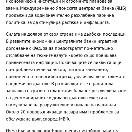
икономически институции и огромните планове за
заеми. Междувременно Японската централна банка (ЯЦБ)
продължи да води значително разхлабена парична
политика, за да стимулира растежа и инфлацията.
Силата на долара от своя страна има дълбоки последици.
В развитите икономики централните банки играят на
догонване с Фед, за да предотвратят по-нататъшно
отслабване на техните валути - което също повишава
привнесената инфлация. Покачващите се лихви са още
по-проблематични за някои, тъй като заемането,
причинено от енергийна криза, увеличава вече големите
пандемични дългове. В развиващите се страни това
заплашва с кризи на платежния баланс чрез увеличаване
на деноминираните в долари дългови тежести и
стимулиране на разрушително изтичане на капитали.
Около 20 нововъзникващи пазара имат проблемен за
обслужване дълг, според МВФ.
Няма бързи решения. Единственият устойчив начин за