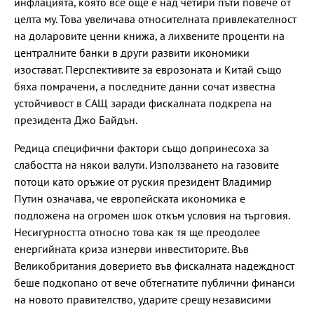
инфлацията, която все още е над четири пъти повече от
целта му. Това увеличава относителната привлекателност
на доларовите ценни книжа, а лихвените проценти на
централните банки в други развити икономики
изостават. Перспективите за еврозоната и Китай също
бяха помрачени, а последните данни сочат известна
устойчивост в САЩ заради фискалната подкрепа на
президента Джо Байдън.
Редица специфични фактори също допринесоха за
слабостта на някои валути. Използването на газовите
потоци като оръжие от руския президент Владимир
Путин означава, че европейската икономика е
подложена на огромен шок откъм условия на търговия.
Несигурността относно това как тя ще преодолее
енергийната криза изнерви инвеститорите. Във
Великобритания доверието във фискалната надеждност
беше подкопано от вече обтегнатите публични финанси
на новото правителство, ударите срещу независими