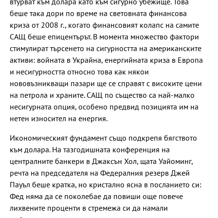
втурват към долара като към сигурно убежище. Това
беше така дори по време на световната финансова
криза от 2008 г., когато финансовият колапс на самите
САЩ беше епицентърът. В момента множество фактори
стимулират търсенето на сигурността на американските
активи: войната в Украйна, енергийната криза в Европа
и несигурността относно това как някои
нововъзникващи пазари ще се справят с високите цени
на петрола и храните. САЩ по същество са най-малко
несигурната опция, особено предвид позицията им на
нетен износител на енергия.
Икономическият фундамент също подкрепя бягството
към долара. На тазгодишната конференция на
централните банкери в Джаксън Хол, щата Уайоминг,
речта на председателя на Федералния резерв Джей
Пауъл беше кратка, но кристално ясна в посланието си:
Фед няма да се поколебае да повиши още повече
лихвените проценти в стремежа си да намали