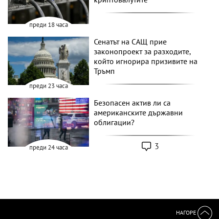
преди 18 часа
Сенатът на САЩ прие
законопроект за разходите,
който игнорира призивите на
Тръмп
преди 23 часа
Безопасен актив ли са
американските държавни
облигации?
3
преди 24 часа
НАГОРЕ