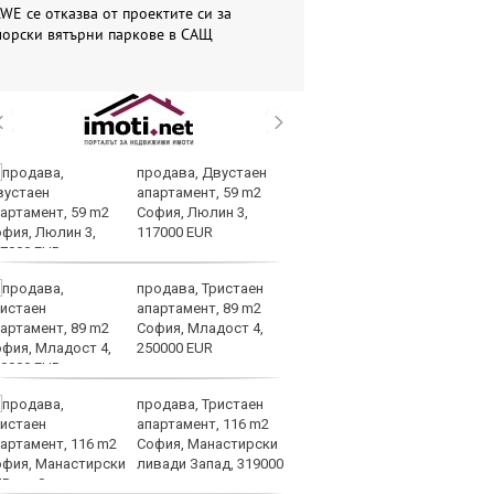
WE се отказва от проектите си за
морски вятърни паркове в САЩ
продава, Двустаен
Ир
апартамент, 59 m2
на
София, Люлин 3,
Из
117000 EUR
О
продава, Тристаен
Вс
апартамент, 89 m2
Ду
София, Младост 4,
Съ
250000 EUR
продава, Тристаен
Са
апартамент, 116 m2
м
София, Манастирски
г
ливади Запад, 319000
ху
UR