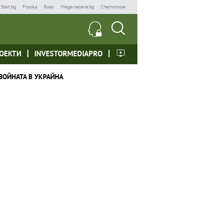
Start.bg
Posoka
Boec
Megavselena.bg
Chernomore
ОЕКТИ
INVESTORMEDIAPRO
ВОЙНАТА В УКРАЙНА