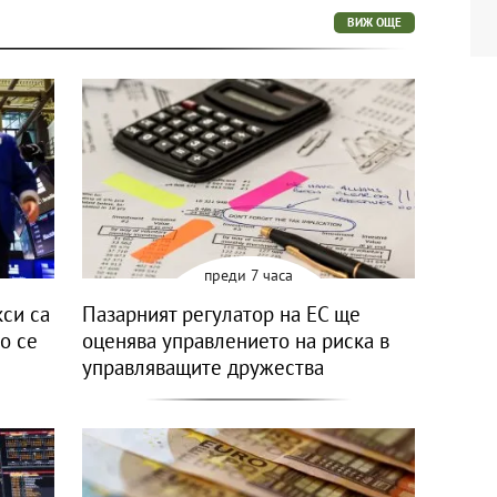
ВИЖ ОЩЕ
преди 7 часа
си са
Пазарният регулатор на ЕС ще
о се
оценява управлението на риска в
управляващите дружества