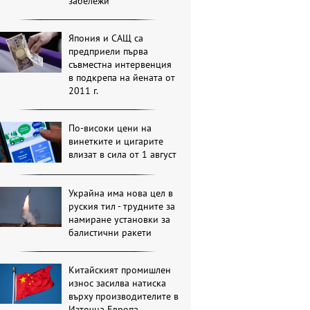
забележи
Япония и САЩ са
предприели първа
съвместна интервенция
в подкрепа на йената от
2011 г.
По-високи цени на
винетките и цигарите
влизат в сила от 1 август
Украйна има нова цел в
руския тил - трудните за
намиране установки за
балистични ракети
Китайският промишлен
износ засилва натиска
върху производителите в
Източна Европа