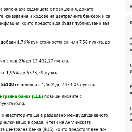
П
а започнаха седмицата с повишения, докато
е изказвания и ходове на централните банкери и са
К
 инфлация, които предстои да бъдат публикувани във
А
0
добави 1,76% към стойността си, или 7,38 пункта, до
о
ичи с над 2% до 13 402,27 пункта.
р
а с 1,95% до 6333,59 пункта.
TSE100
се повиши с 1,66% до 7473,03 пункта.
В
в
нтрална банка (ЕЦБ)
повиши лихвите с
нкта (б.п.).
П
у
 инвеститорите ще е разделено между двудневното
риключващо в сряда, и тези на Английската
та централна банка (ЯЦБ), които предстоят ден по-