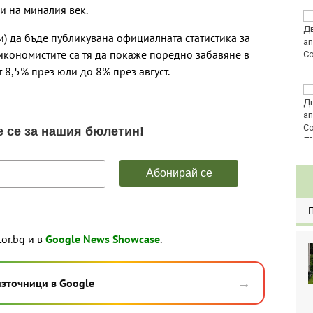
и на миналия век.
Златото стигна до
4295 долара за унция
и) да бъде публикувана официалната статистика за
икономистите са тя да покаже поредно забавяне в
 8,5% през юли до 8% през август.
Във Варна наградиха
победителите в
Спартакиадата на ВМС
80
tor.bg и в
Google News Showcase
.
→
източници в Google