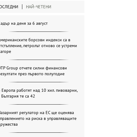
ОСЛЕДНИ
НАЙ-ЧЕТЕНИ
адър на деня за 6 август
мериканските борсови индекси са в
тстъпление, петролът отново се устреми
нагоре
OTP Group отчете силни финансови
езултати през първото полугодие
 Европа работят над 10 хил. пивоварни,
 България те са 42
азарният регулатор на ЕС ще оценява
правлението на риска в управляващите
дружества