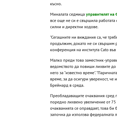
късно.
Миналата седмица
управителят на
все още не си е свършила работата
силни и директни ходове.
"Сегашните ни виждания са, че тряб
продължим, докато не си свършим р
конференция на института Cato във
Малко преди това заместник-управи
ведомството да повиши лихвите до
него за "известно време". "Парична
време, за да осигури увереност, че 
Брейнард в сряда.
Преобладаващите очаквания сред п
поредно лихвено увеличение от 75 б
очакванията се оправдаят, това би 
започна да използва федералната л