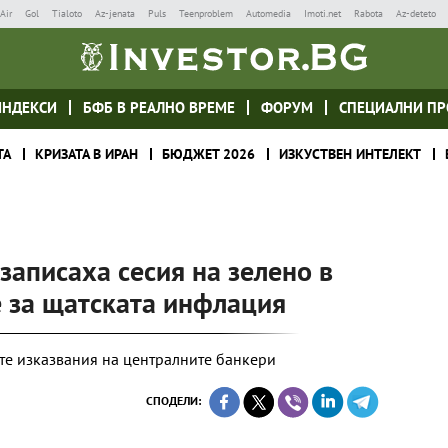
Air
Gol
Tialoto
Az-jenata
Puls
Teenproblem
Automedia
Imoti.net
Rabota
Az-deteto
ИНДЕКСИ
БФБ В РЕАЛНО ВРЕМЕ
ФОРУМ
СПЕЦИАЛНИ ПР
ТА
КРИЗАТА В ИРАН
БЮДЖЕТ 2026
ИЗКУСТВЕН ИНТЕЛЕКТ
записаха сесия на зелено в
е за щатската инфлация
те изказвания на централните банкери
СПОДЕЛИ: