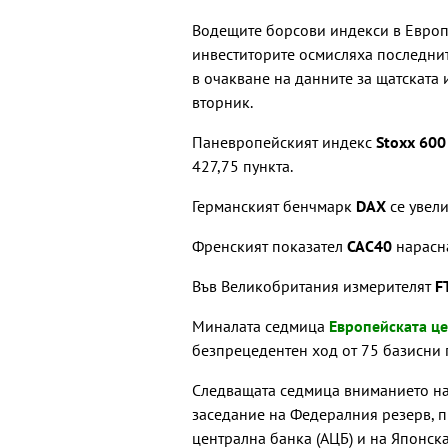
Водещите борсови индекси в Европ
инвеститорите осмисляха последнит
в очакване на данните за щатската
вторник.
Паневропейският индекс
Stoxx 60
427,75 пункта.
Германският бенчмарк
DAX
се увел
Френският показател
CAC40
нарасн
Във Великобритания измерителят
F
Миналата седмица
Европейската це
безпрецедентен ход от 75 базисни пу
Следващата седмица вниманието на
заседание на Федералния резерв, п
централна банка (АЦБ) и на Японска