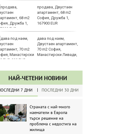
продава, Двустаен
Sh
апартамент, 68 m2
Г
София, Дружба 1,
ко
167900 EUR
по
дава под наем,
З
Двустаен апартамент,
на
70 m2 София,
лу
Манастирски Ливади,
0 EUR
НАЙ-ЧЕТЕНИ НОВИНИ
ПОСЛЕДНИ 7 ДНИ
ПОСЛЕДНИ 30 ДНИ
Страната с най-много
наематели в Европа
търси решение на
проблема с недостига на
жилища