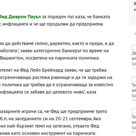
R
 Фед Джером Пауъл
за пореден път каза, че банката
 с инфлацията и че ще продължи да предприема
ва да действаме силно, директно, както и преди, и да
Винисиус Жуниор
аботата", заяви категорично банкерът по време на
преподписа с Реал
 Вашингтон, посветена на паричната политика.
(Мадрид)
телят на Фед Лейл Брейнард заяви, че ще трябва
 ограничаващо растежа равнище и да ги задържи на
ЦСКА удари с 3:0
та политика ще трябва да е ограничаваща за известно
Макаби като гост
инфлацията се забавя до целевото ниво", каза
азарните играчи са, че Фед ще предприеме трето
Тъжна вест! Почина
голямо име в
.п. на заседанието си на 20-21 септември. Ако
медицината
бил най-бързият темп на затягане, откакто Фед
ихва като основен инструмент на паричната
E