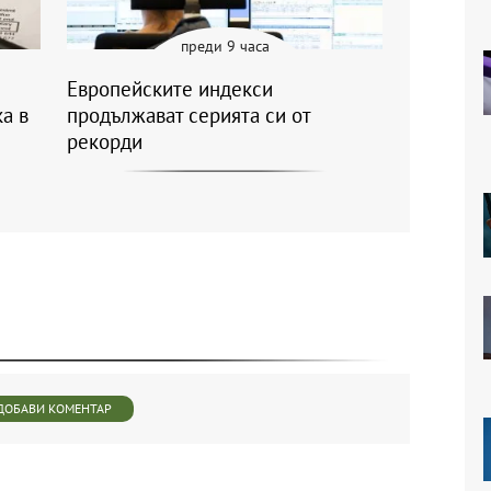
преди 9 часа
Европейските индекси
а в
продължават серията си от
рекорди
ДОБАВИ КОМЕНТАР