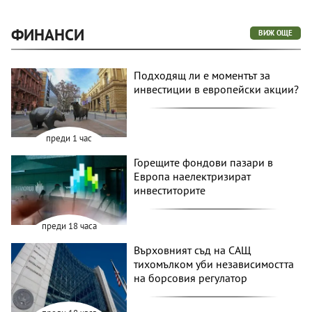
ФИНАНСИ
ВИЖ ОЩЕ
Подходящ ли е моментът за
инвестиции в европейски акции?
преди 1 час
Горещите фондови пазари в
Европа наелектризират
инвеститорите
преди 18 часа
Върховният съд на САЩ
тихомълком уби независимостта
на борсовия регулатор