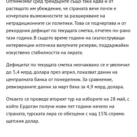
Оптимизмът сред трейдърите също така идва и от
растящото им убеждение, че страната вече почти е
изчерпала възможностите за разширяване на
нетрадиционните си политики. Това се подчертава и от
рекордния дефицит по текущата сметка, отчетен по-рано
тази година. В същото време години на скъпоструващи
интервенции източиха валутните резерви, поддържайки
изкуствено стабилността на лирата.
Дефицитът по текущата сметка неочаквано се е увеличил
до 5,4 млрд. долара през април, показват данни на
централната банка от понеделник. За сравнение,
ревизираните данни за март бяха за 4,9 млрд. долара.
Откакто се проведе вторият тур на изборите на 28 май, с
който Ердоган получи нови пет години начело на
страната, турската лира се обезцени с над 15% спрямо
щатския долар.