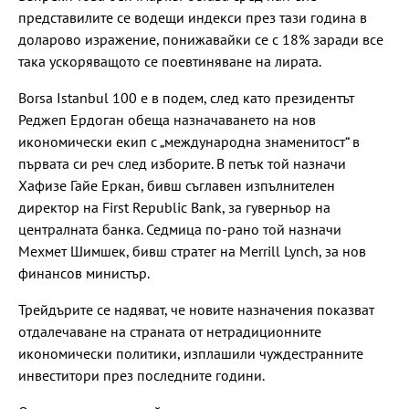
представилите се водещи индекси през тази година в
доларово изражение, понижавайки се с 18% заради все
така ускоряващото се поевтиняване на лирата.
Borsa Istanbul 100 е в подем, след като президентът
Реджеп Ердоган обеща назначаването на нов
икономически екип с „международна знаменитост“ в
първата си реч след изборите. В петък той назначи
Хафизе Гайе Еркан, бивш съглавен изпълнителен
директор на First Republic Bank, за гуверньор на
централната банка. Седмица по-рано той назначи
Мехмет Шимшек, бивш стратег на Merrill Lynch, за нов
финансов министър.
Трейдърите се надяват, че новите назначения показват
отдалечаване на страната от нетрадиционните
икономически политики, изплашили чуждестранните
инвеститори през последните години.