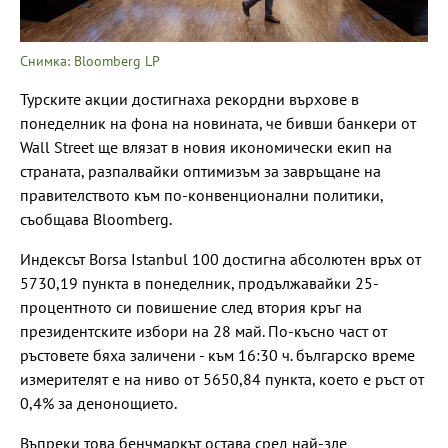
Снимка: Bloomberg LP
Турските акции достигнаха рекордни върхове в
понеделник на фона на новината, че бивши банкери от
Wall Street ще влязат в новия икономически екип на
страната, разпалвайки оптимизъм за завръщане на
правителството към по-конвенционални политики,
съобщава Bloomberg.
Индексът Borsa Istanbul 100 достигна абсолютен връх от
5730,19 пункта в понеделник, продължавайки 25-
процентното си повишение след втория кръг на
президентските избори на 28 май. По-късно част от
ръстовете бяха заличени - към 16:30 ч. българско време
измерителят е на ниво от 5650,84 пункта, което е ръст от
0,4% за денонощието.
Въпреки това бенчмаркът остава сред най-зле