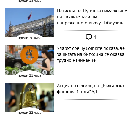
преди 18 часа
Натискът на Путин за намаляване
на лихвите засилва
напрежението върху Набиулина
1
преди 20 часа
Ударът срещу Coinkite показа, че
защитата на биткойна се оказва
трудно начинание
преди 21 часа
Акция на седмицата: „Българска
фондова борса“ АД
преди 22 часа