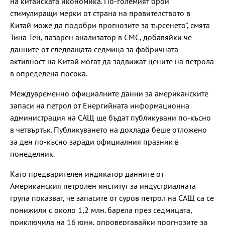
на китайската икономика. По-големият брой
стимулиращи мерки от страна на правителството в
Китай може да подобри прогнозите за търсенето“, смята
Тина Тен, пазарен анализатор в CMC, добавяйки че
данните от следващата седмица за фабричната
активност на Китай могат да задвижат цените на петрола
в определена посока.
Междувременно официалните данни за американските
запаси на петрол от Енергийната информационна
администрация на САЩ ще бъдат публикувани по-късно
в четвъртък. Публикуването на доклада беше отложено
за ден по-късно заради официалния празник в
понеделник.
Като предварителен индикатор данните от
Американския петролен институт за индустриалната
група показват, че запасите от суров петрол на САЩ са се
понижили с около 1,2 млн. барела през седмицата,
приключила на 16 юни, опровергавайки прогнозите за