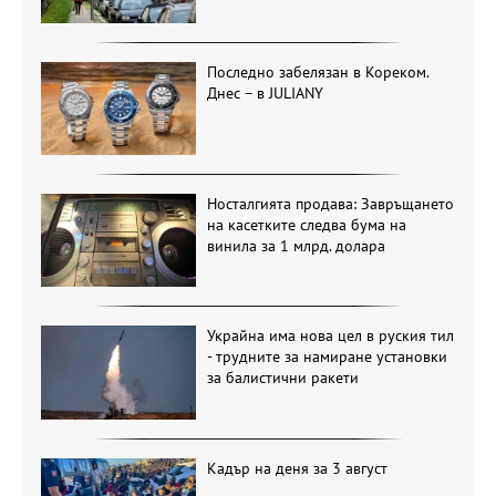
Последно забелязан в Кореком.
Днес – в JULIANY
Носталгията продава: Завръщането
на касетките следва бума на
винила за 1 млрд. долара
Украйна има нова цел в руския тил
- трудните за намиране установки
за балистични ракети
Кадър на деня за 3 август