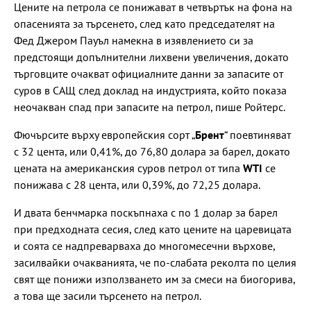
Цените на петрола се понижават в четвъртък на фона на
опасенията за търсенето, след като председателят на
Фед Джером Пауъл намекна в изявлението си за
предстоящи допълнителни лихвени увеличения, докато
търговците очакват официалните данни за запасите от
суров в САЩ след доклад на индустрията, който показа
неочакван спад при запасите на петрол, пише Ройтерс.
Фючърсите върху европейския сорт „
Брент
“ поевтиняват
с 32 цента, или 0,41%, до 76,80 долара за барел, докато
цената на американския суров петрол от типа
WTI
се
понижава с 28 цента, или 0,39%, до 72,25 долара.
И двата бенчмарка поскъпнаха с по 1 долар за барел
при предходната сесия, след като цените на царевицата
и соята се надпреварваха до многомесечни върхове,
засилвайки очакванията, че по-слабата реколта по целия
свят ще понижи използването им за смеси на биогорива,
а това ще засили търсенето на петрол.