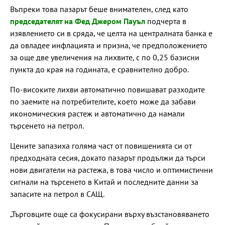
Въпреки това пазарът беше внимателен, след като
председателят на Фед Джером Пауъл
подчерта в
изявлението си в сряда, че целта на централната банка е
да овладее инфлацията и призна, че предположението
за още две увеличения на лихвите, с по 0,25 базисни
пункта до края на годината, е сравнително добро.
По-високите лихви автоматично повишават разходите
по заемите на потребителите, което може да забави
икономическия растеж и автоматично да намали
търсенето на петрол.
Цените запазиха голяма част от повишенията си от
предходната сесия, докато пазарът продължи да търси
нови двигатели на растежа, в това число и оптимистични
сигнали на търсенето в Китай и последните данни за
запасите на петрол в САЩ.
„Търговците още са фокусирани върху възстановяването