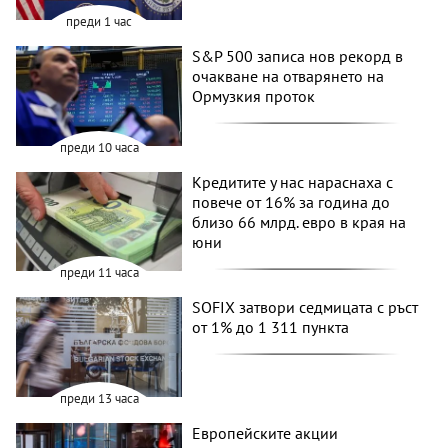
преди 1 час
S&P 500 записа нов рекорд в
очакване на отварянето на
Ормузкия проток
преди 10 часа
Кредитите у нас нараснаха с
повече от 16% за година до
близо 66 млрд. евро в края на
юни
преди 11 часа
SOFIX затвори седмицата с ръст
от 1% до 1 311 пункта
преди 13 часа
Европейските акции