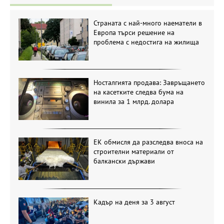
Страната с най-много наематели в
Европа търси решение на
проблема с недостига на жилища
Носталгията продава: Завръщането
на касетките следва бума на
винила за 1 млрд. долара
ЕК обмисля да разследва вноса на
строителни материали от
балкански държави
Кадър на деня за 3 август