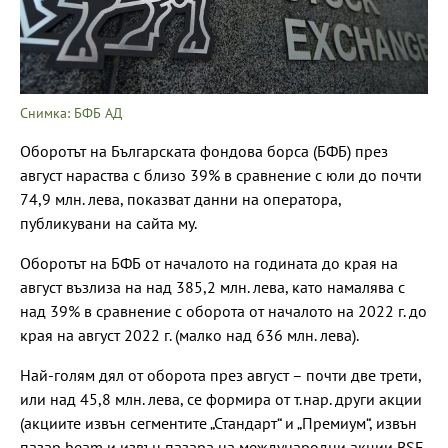
Снимка: БФБ АД
Оборотът на Българската фондова борса (БФБ) през
август нараства с близо 39% в сравнение с юли до почти
74,9 млн. лева, показват данни на оператора,
публикувани на сайта му.
Оборотът на БФБ от началото на годината до края на
август възлиза на над 385,2 млн. лева, като намалява с
над 39% в сравнение с оборота от началото на 2022 г. до
края на август 2022 г. (малко над 636 млн. лева).
Най-голям дял от оборота през август – почти две трети,
или над 45,8 млн. лева, се формира от т.нар. други акции
(акциите извън сегментите „Стандарт“ и „Премиум“, извън
пазар beam и извън пазара на международни акции BSE