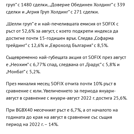
груп“ с 1480 сделки, „Доверие Обединен Холдинг“ с 339
сделки и „Агрия Груп Холдинг“ с 271 сделки.
„Шелли груп“ е и най-печелившата емисия от SOFIX с
ръст от 52,6% за август, с което подкрепи индекса да
достигне почти 15-годишен връх. Следва „Софарма
трейдинг“ с 12,6% и „Еврохолд България“ с 8,5%.
Същевременно най-губещата акция от SOFIX през август
е „Неохим“ с 6,77% спад, следвана от „Градус“ с 5,8% и
„Монбат“ с 5,2%.
През миналия месец SOFIX отчита почти 10% ръст в
сравнение с юли. Увеличението за периода януари-
август в сравнение с януари-август 2022 г. достига 25,6%.
При BGBX40 месечният ръст е 6,7%, а от началото на
годината до края на август в сравнение със същия
период на 2022 г. – 14%.