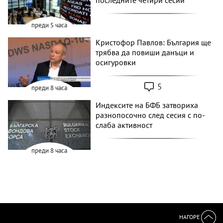
преди 5 часа
Кристофор Павлов: България ще
трябва да повиши данъци и
осигуровки
5
преди 8 часа
Индексите на БФБ затвориха
разнопосочно след сесия с по-
слаба активност
преди 8 часа
НАГОРЕ