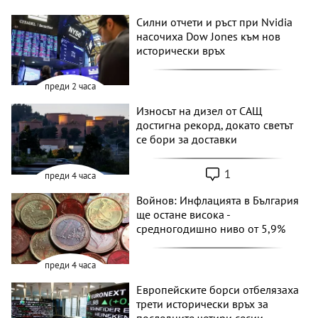
Силни отчети и ръст при Nvidia
насочиха Dow Jones към нов
исторически връх
преди 2 часа
Износът на дизел от САЩ
достигна рекорд, докато светът
се бори за доставки
1
преди 4 часа
Войнов: Инфлацията в България
ще остане висока -
средногодишно ниво от 5,9%
преди 4 часа
Европейските борси отбелязаха
трети исторически връх за
последните четири сесии