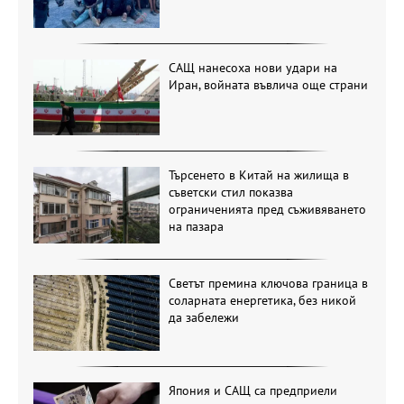
САЩ нанесоха нови удари на
Иран, войната въвлича още страни
Търсенето в Китай на жилища в
съветски стил показва
ограниченията пред съживяването
на пазара
Светът премина ключова граница в
соларната енергетика, без никой
да забележи
Япония и САЩ са предприели