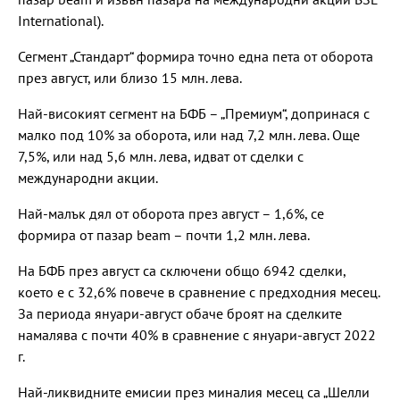
International).
Сегмент „Стандарт“ формира точно една пета от оборота
през август, или близо 15 млн. лева.
Най-високият сегмент на БФБ – „Премиум“, допринася с
малко под 10% за оборота, или над 7,2 млн. лева. Още
7,5%, или над 5,6 млн. лева, идват от сделки с
международни акции.
Най-малък дял от оборота през август – 1,6%, се
формира от пазар beam – почти 1,2 млн. лева.
На БФБ през август са сключени общо 6942 сделки,
което е с 32,6% повече в сравнение с предходния месец.
За периода януари-август обаче броят на сделките
намалява с почти 40% в сравнение с януари-август 2022
г.
Най-ликвидните емисии през миналия месец са „Шелли