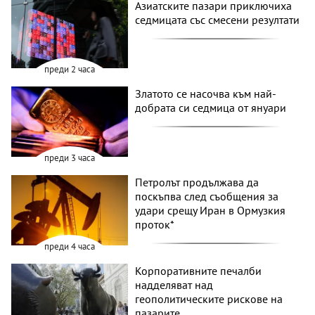
Азиатските пазари приключиха
седмицата със смесени резултати
преди 2 часа
Златото се насочва към най-
добрата си седмица от януари
преди 3 часа
Петролът продължава да
поскъпва след съобщения за
удари срещу Иран в Ормузкия
проток*
преди 4 часа
Корпоративните печалби
надделяват над
геополитическите рискове на
пазарите