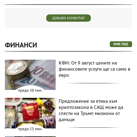
ДОБАВИ КОМЕНТАР
ФИНАНСИ
ВИЖ ОЩЕ
КФН: От 9 август цените на
финансовите услуги ще са само в
евро
преди 38 мин.
Предложение за етика към
криптозакона в САЩ може да
спести на Тръмп милиони от
данъци
преди 53 мин.