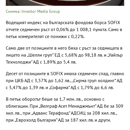
Снимка: Investor Media Group
Водещият индекс на Българската фондова борса SOFIX
отчете седмичен ръст от 0,06% до 1 008,1 пункта. Само в
петък измерителят се понижи с 0,22%.
Само две от позициите в него бяха с ръст за седмицата в
лицето на „Шелли груп“ ЕД с 5,68% до 98,18 лв. и „Уайзър
Технолоджи“ АД с 1,89% до 5,4 лв.
Десет от позициите в SOFIX имаха седмичен спад, главно
при ЦКБ АД с 3,57% до 1,62 лв., „Сирма груп холдинг“ АД
с 3,47% до 1,39 лв. и „Софарма“ АД с 1,79% до 6,6 лв.
В петък оборотът беше за 1,7 млн. лв., основно с
облигации. При „Велграф Асет Мениджмънт“ АД бе за 309
хил. лв., при „Адванс Терафонд“ АДСИЦ за 208 хил. лв.,
при „Еврохолд България“ АД за 187 хил. лв. и други.