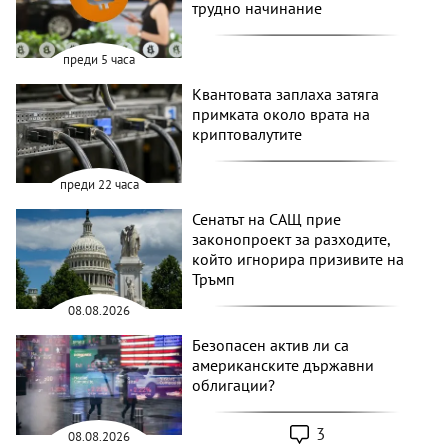
трудно начинание
преди 5 часа
Квантовата заплаха затяга
примката около врата на
криптовалутите
преди 22 часа
Сенатът на САЩ прие
законопроект за разходите,
който игнорира призивите на
Тръмп
08.08.2026
Безопасен актив ли са
американските държавни
облигации?
3
08.08.2026