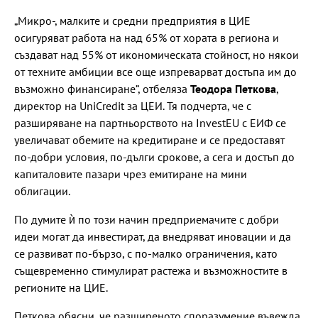
„Микро-, малките и средни предприятия в ЦИЕ
осигуряват работа на над 65% от хората в региона и
създават над 55% от икономическата стойност, но някои
от техните амбиции все още изпреварват достъпа им до
възможно финансиране”, отбеляза
Теодора Петкова
,
директор на UniСredit за ЦЕИ. Тя подчерта, че с
разширяване на партньорството на InvestEU с ЕИФ се
увеличават обемите на кредитиране и се предоставят
по-добри условия, по-дълги срокове, а сега и достъп до
капиталовите пазари чрез емитиране на мини
облигации.
По думите ѝ по този начин предприемачите с добри
идеи могат да инвестират, да внедряват иновации и да
се развиват по-бързо, с по-малко ограничения, като
същевременно стимулират растежа и възможностите в
регионите на ЦИЕ.
Петкова обясни, че разширеното споразумение въвежда