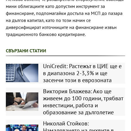
мини облигациите като допустим инструмент за
финансиране, подпомагайки достъпа на МСП до пазара
на дългов капитал, като по този начин се
диверсифицират източниците на финансиране извън
традиционното банково кредитиране.
СВЪРЗАНИ СТАТИИ
UniCredit: Растежът в ЦИЕ ще е
в диапазона 2-3,3% и ще
засенчи този в еврозоната
Виктория Блажева: Ако ще
живеем до 100 години, трябват
инвестиции, работа и
образование за дълголетие
Николай Стойков:
Намаляването на лихвите в