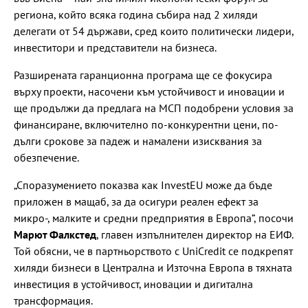
региона, който всяка година събира над 2 хиляди
делегати от 54 държави, сред които политически лидери,
инвеститори и представители на бизнеса.
Разширената гаранционна програма ще се фокусира
върху проекти, насочени към устойчивост и иновации и
ще продължи да предлага на МСП подобрени условия за
финансиране, включително по-конкурентни цени, по-
дълги срокове за падеж и намалени изисквания за
обезпечение.
„Споразумението показва как InvestEU може да бъде
приложен в мащаб, за да осигури реален ефект за
микро-, малките и средни предприятия в Европа”, посочи
Марют Фалкстед
, главен изпълнителен директор на ЕИФ.
Той обясни, че в партньорството с UniСredit се подкрепят
хиляди бизнеси в Централна и Източна Европа в тяхната
инвестиция в устойчивост, иновации и дигитална
трансформация.