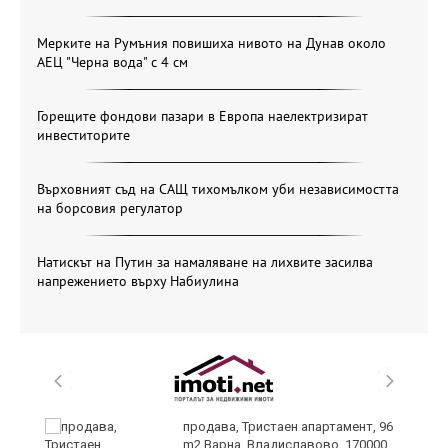
Мерките на Румъния повишиха нивото на Дунав около
АЕЦ "Черна вода" с 4 см
Горещите фондови пазари в Европа наелектризират
инвеститорите
Върховният съд на САЩ тихомълком уби независимостта
на борсовия регулатор
Натискът на Путин за намаляване на лихвите засилва
напрежението върху Набиулина
лан
продава, Тристаен апартамент, 96
п
m2 Варна, Владиславово, 170000