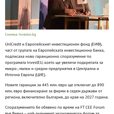
Снимка: Investor.bg
UniСredit и Европейският инвестиционен фонд (ЕИФ),
част от групата на Европейската инвестиционна банка,
подписаха ново гаранционно споразумение по
програмата InvestEU, което ще увеличи подкрепата за
микро-, малки и средни предприятия в Централна и
Източна Европа (ЦИЕ).
Новите гаранции за 445 млн. евро ще отключат до 890
млн. евро финансиране за фирми в седем държави от
региона, включително България, до края на 2027 година.
Споразумението бе обявено по време на FT CEE Forum
във Виена – най-значимият икономически форум за