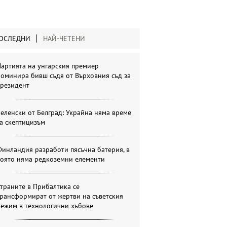
ОСЛЕДНИ
НАЙ-ЧЕТЕНИ
артията на унгарския премиер
оминира бивш съдя от Върховния съд за
президент
еленски от Белград: Украйна няма време
а скептицизъм
инландия разработи пясъчна батерия, в
която няма редкоземни елементи
траните в Прибалтика се
рансформират от жертви на съветския
режим в технологични хъбове