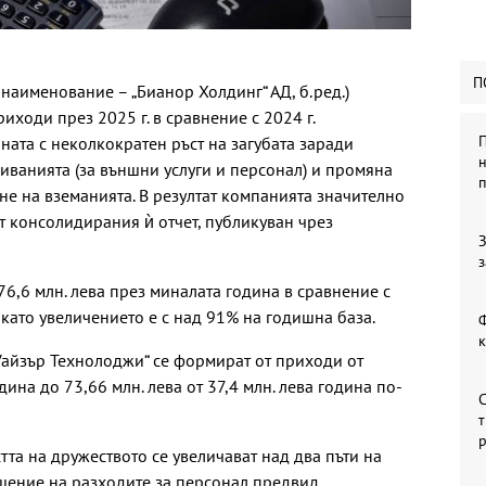
П
наименование – „Бианор Холдинг“ АД, б.ред.)
иходи през 2025 г. в сравнение с 2024 г.
П
ата с неколкократен ръст на загубата заради
н
ванията (за външни услуги и персонал) и промяна
не на вземанията. В резултат компанията значително
т консолидирания ѝ отчет, публикуван чрез
З
з
6,6 млн. лева през миналата година в сравнение с
 като увеличението е с над 91% на годишна база.
Ф
„Уайзър Технолоджи“ се формират от приходи от
одина до 73,66 млн. лева от 37,4 млн. лева година по-
С
т
та на дружеството се увеличават над два пъти на
шение на разходите за персонал предвид