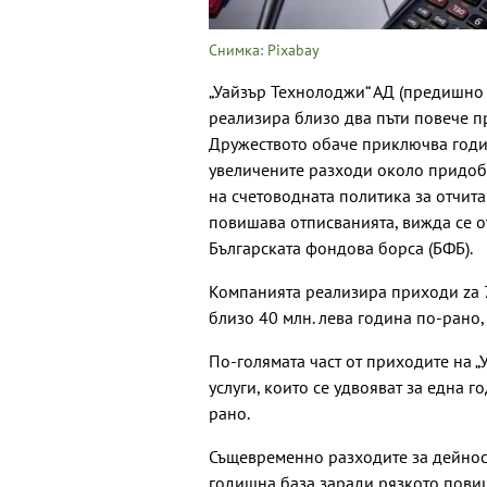
Снимка: Pixabay
„Уайзър Технолоджи“ АД (предишно 
реализира близо два пъти повече пр
Дружеството обаче приключва годин
увеличените разходи около придоби
на счетоводната политика за отчита
повишава отписванията, вижда се о
Българската фондова борса (БФБ).
Компанията реализира приходи za 7
близо 40 млн. лева година по-рано,
По-голямата част от приходите на 
услуги, които се удвояват за една г
рано.
Същевременно разходите за дейност
годишна база заради рязкото пови