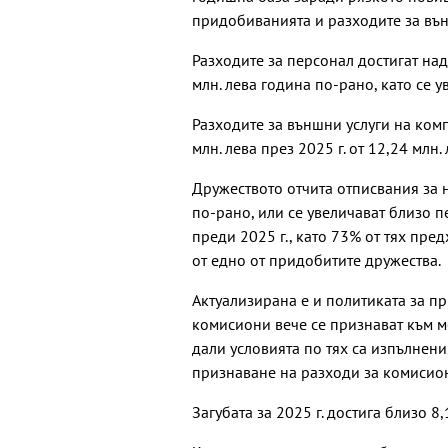
придобиванията и разходите за външ
Разходите за персонал достигат над
млн. лева година по-рано, като се у
Разходите за външни услуги на ком
млн. лева през 2025 г. от 12,24 млн.
Дружеството отчита отписвания за н
по-рано, или се увеличават близо п
преди 2025 г., като 73% от тях пре
Нови 45
от едно от придобитите дружества.
посрещ
Военно
Актуализирана е и политиката за п
училищ
комисиони вече се признават към 
дали условията по тях са изпълнен
Няма д
признаване на разходи за комисион
на мяст
се взри
Загубата за 2025 г. достига близо 8