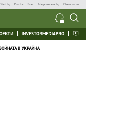
Start.bg
Posoka
Boec
Megavselena.bg
Chernomore
ОЕКТИ
INVESTORMEDIAPRO
ВОЙНАТА В УКРАЙНА