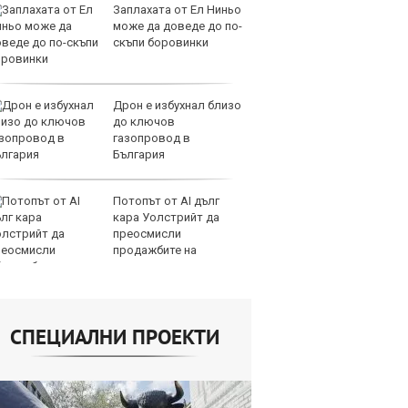
Заплахата от Ел Ниньо
Ко
може да доведе до по-
н
скъпи боровинки
ки
Дрон е избухнал близо
Н
до ключов
Ho
газопровод в
и
България
Потопът от AI дълг
Оп
кара Уолстрийт да
ос
преосмисли
ра
продажбите на
лигации
СПЕЦИАЛНИ ПРОЕКТИ