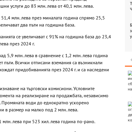
Т
ни услуги до 83 млн. лева от 40,1 млн. лева.
Ч
 51,4 млн. лева през миналата година спрямо 25,5
величават два пъти на годишна база.
Б
з
панията се увеличават с 91% на годишна база до 23,4
у
 лева през 2024 г.
ад 5,9 млн. лева в сравнение с 1,2 млн. лева година
ет пъти. Всички отписани вземания са възникнали
дхождат придобиванията през 2024 г. и са наследени
 курсанти бяха
продава, Тристаен
нати във
апартамент, 68 m2
морското
Варна, Възраждане 3,
ризнаване на търговски комисиони. Условните
е във Варна
118900 EUR
момента на реализиране на продажбата, независимо
и. Промяната води до еднократно ускорено
ълбоки кратери
продава, Четиристаен
и в размер на малко под 2 млн. лева.
ото, на което
апартамент, 86 m2
ви дрон у нас
Варна, Цветен, 204900
EUR
,1 млн. лева при 523 хил. лева година по-рано.