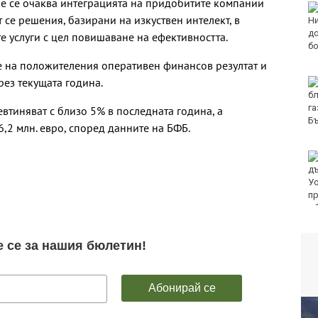
е се очаква интеграцията на придобитите компании
 за ден 31
продава, Четиристаен
 се решения, базирани на изкуствен интелект, в
и с алкохол
апартамент, 96 m2
ркотици
Варна, Владиславово,
е услуги с цел повишаване на ефективността.
177000 EUR
е на положителения оперативен финансов резултат и
ез текущата година.
усев смени
продава, Тристаен
оре Тича с
апартамент, 68 m2
д)
Варна, Владиславово,
втиняват с близо 5% в последната година, а
122900 EUR
,2 млн. евро, според данните на БФБ.
отребителите":
продава, Тристаен
ма право сам
апартамент, 68 m2
ре кои плажни
Варна, Възраждане 3,
лежности да
119900 EUR
об