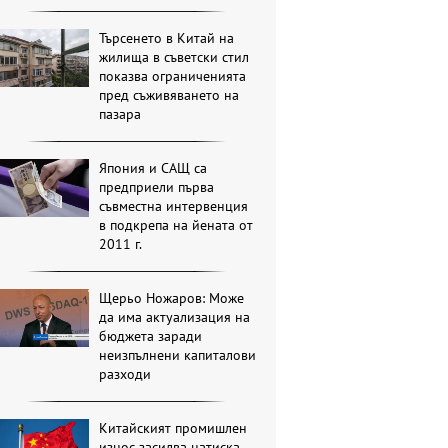
Търсенето в Китай на
жилища в съветски стил
показва ограниченията
пред съживяването на
пазара
Япония и САЩ са
предприели първа
съвместна интервенция
в подкрепа на йената от
2011 г.
Щерьо Ножаров: Може
да има актуализация на
бюджета заради
неизпълнени капиталови
разходи
Китайският промишлен
износ засилва натиска