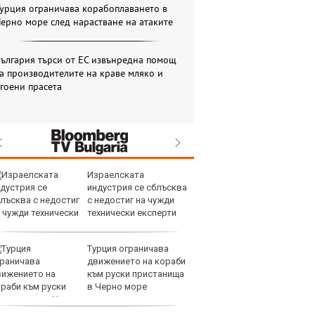
урция ограничава корабоплаването в
ерно море след нарастване на атаките
ългария търси от ЕС извънредна помощ
а производителите на краве мляко и
гоени прасета
Израелската
То
индустрия се сблъсква
мо
с недостиг на чужди
Е
технически експерти
Турция ограничава
Д
движението на кораби
гу
към руски пристанища
ст
в Черно море
з