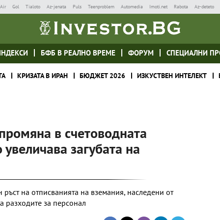
Air
Gol
Tialoto
Az-jenata
Puls
Teenproblem
Automedia
Imoti.net
Rabota
Az-deteto
ИНДЕКСИ
БФБ В РЕАЛНО ВРЕМЕ
ФОРУМ
СПЕЦИАЛНИ ПР
ТА
КРИЗАТА В ИРАН
БЮДЖЕТ 2026
ИЗКУСТВЕН ИНТЕЛЕКТ
 промяна в счетоводната
 увеличава загубата на
 ръст на отписванията на вземания, наследени от
а разходите за персонал