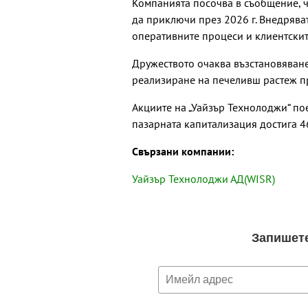
Компанията посочва в съобщение, ч
Хванаха
да приключи през 2026 г. Внедряват
шофьор
или на
оперативните процеси и клиентскит
Дружеството очаква възстановяван
реализиране на печеливш растеж пр
Хаджир
Черно м
Локо (П
Акциите на „Уайзър Технолоджи“ пое
пазарната капитализация достига 46
Свързани компании:
"Ние, п
Всеки и
да избе
Уайзър Технолоджи АД(WISR)
принад
наеме