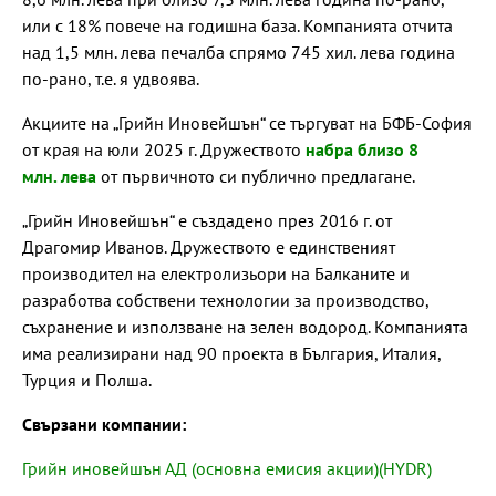
или с 18% повече на годишна база. Компанията отчита
над 1,5 млн. лева печалба спрямо 745 хил. лева година
по-рано, т.е. я удвоява.
Акциите на „Грийн Иновейшън“ се търгуват на БФБ-София
от края на юли 2025 г. Дружеството
набра близо 8
млн. лева
от първичното си публично предлагане.
„Грийн Иновейшън“ е създадено през 2016 г. от
Драгомир Иванов. Дружеството е единственият
производител на електролизьори на Балканите и
разработва собствени технологии за производство,
съхранение и използване на зелен водород. Компанията
има реализирани над 90 проекта в България, Италия,
Турция и Полша.
Свързани компании:
Грийн иновейшън АД (основна емисия акции)(HYDR)