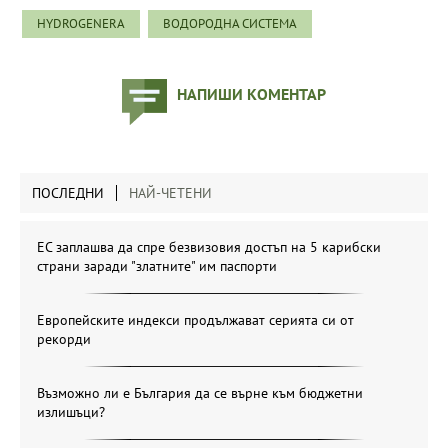
HYDROGENERA
ВОДОРОДНА СИСТЕМА
НАПИШИ КОМЕНТАР
ПОСЛЕДНИ
НАЙ-ЧЕТЕНИ
ЕС заплашва да спре безвизовия достъп на 5 карибски
страни заради "златните" им паспорти
Европейските индекси продължават серията си от
рекорди
Възможно ли е България да се върне към бюджетни
излишъци?