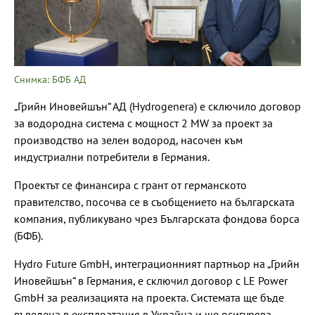
Снимка: БФБ АД
„Грийн Иновейшън“ АД (Hydrogenera) е сключило договор
за водородна система с мощност 2 MW за проект за
производство на зелен водород, насочен към
индустриални потребители в Германия.
Проектът се финансира с грант от германското
правителство, посочва се в съобщението на българската
компания, публикувано чрез Българската фондова борса
(БФБ).
Hydro Future GmbH, интеграционният партньор на „Грийн
Иновейшън“ в Германия, е сключил договор с LE Power
GmbH за реализацията на проекта. Системата ще бъде
въведена в експлоатация в Украйна и ще осигурява