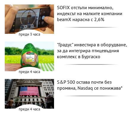
SOFIX отстъпи минимално,
индексът на малките компании
beamX нарасна с 2,6%
преди 3 часа
"Градус" инвестира в оборудване,
за да интегрира птицевъдния
комплекс в Бургаско
преди 4 часа
S&P 500 остава почти без
промяна, Nasdaq се понижава*
преди 4 часа