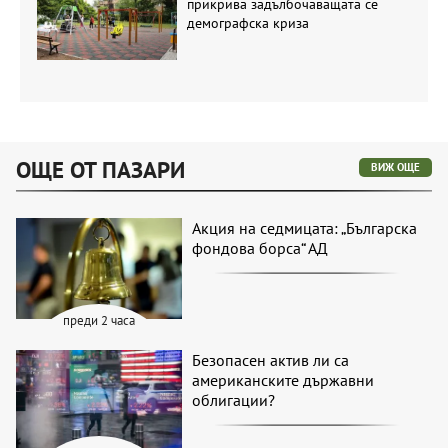
прикрива задълбочаващата се
демографска криза
ОЩЕ ОТ ПАЗАРИ
ВИЖ ОЩЕ
Акция на седмицата: „Българска
фондова борса“ АД
преди 2 часа
Безопасен актив ли са
американските държавни
облигации?