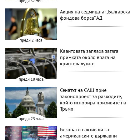
преди 57 мин.
Акция на седмицата: „Българска
фондова борса“ АД
преди 2 часа
Квантовата заплаха затяга
примката около врата на
криптовалутите
преди 18 часа
Сенатът на САЩ прие
законопроект за разходите,
който игнорира призивите на
Тръмп
преди 23 часа
Безопасен актив ли са
американските държавни