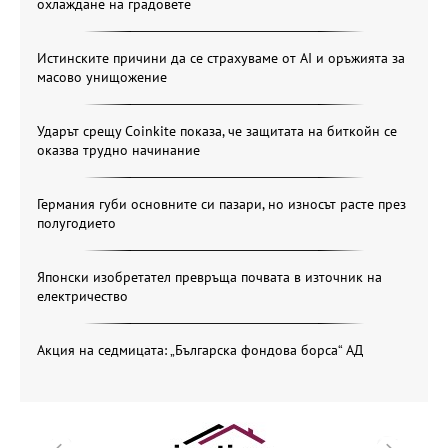
охлаждане на градовете
Истинските причини да се страхуваме от AI и оръжията за
масово унищожение
Ударът срещу Coinkite показа, че защитата на биткойн се
оказва трудно начинание
Германия губи основните си пазари, но износът расте през
полугодието
Японски изобретател превръща почвата в източник на
електричество
Акция на седмицата: „Българска фондова борса“ АД