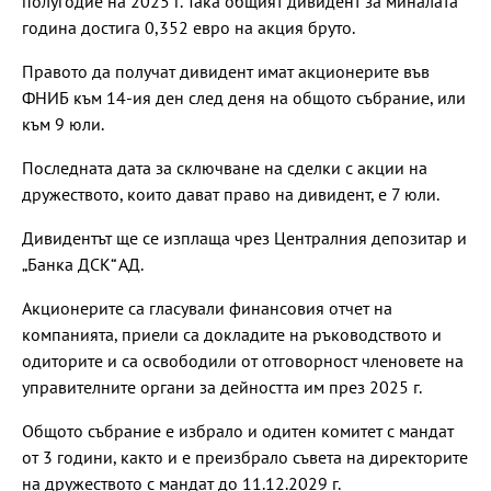
полугодие на 2025 г. Така общият дивидент за миналата
година достига 0,352 евро на акция бруто.
Правото да получат дивидент имат акционерите във
ФНИБ към 14-ия ден след деня на общото събрание, или
към 9 юли.
Последната дата за сключване на сделки с акции на
дружеството, които дават право на дивидент, е 7 юли.
Дивидентът ще се изплаща чрез Централния депозитар и
„Банка ДСК“ АД.
Акционерите са гласували финансовия отчет на
компанията, приели са докладите на ръководството и
одиторите и са освободили от отговорност членовете на
управителните органи за дейността им през 2025 г.
Общото събрание е избрало и одитен комитет с мандат
от 3 години, както и е преизбрало съвета на директорите
на дружеството с мандат до 11.12.2029 г.