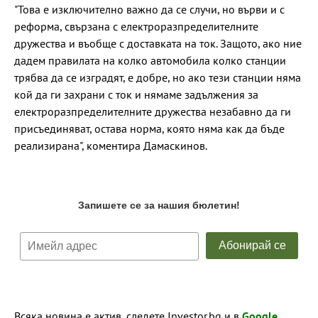
"Това е изключително важно да се случи, но върви и с
реформа, свързана с електроразпределителните
дружества и въобще с доставката на ток. Защото, ако ние
дадем правилата на колко автомобила колко станции
трябва да се изградят, е добре, но ако тези станции няма
кой да ги захрани с ток и нямаме задължения за
електроразпределителните дружества незабавно да ги
присъединяват, остава норма, която няма как да бъде
реализирана", коментира Дамаскинов.
Всяка новина е актив, следете Investor.bg и в
Google