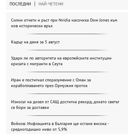
ПОСЛЕДНИ
НАЙ-ЧЕТЕНИ
Силни отчети и ръст при Nvidia насочиха Dow Jones към
нов исторически връх
Кадър на деня за 5 август
Удари ли по авторитета на европейските институции
кризата с мигранти в Сеута
Иран е постигнал споразумение с Оман за
корабоплаването през Ормузкия проток
Износът на дизел от САЩ достигна рекорд, докато светът
се бори за доставки
Войнов: Инфлацията в България ще остане висока -
средногодишно ниво от 5,9%