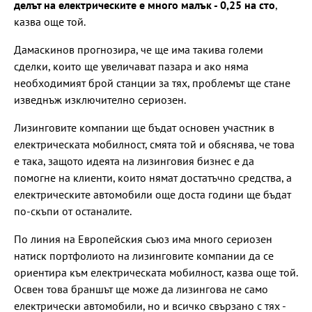
делът на електрическите е много малък - 0,25 на сто
,
казва още той.
Дамаскинов прогнозира, че ще има такива големи
сделки, които ще увеличават пазара и ако няма
необходимият брой станции за тях, проблемът ще стане
изведнъж изключително сериозен.
Лизинговите компании ще бъдат основен участник в
електрическата мобилност, смята той и обяснява, че това
е така, защото идеята на лизинговия бизнес е да
помогне на клиенти, които нямат достатъчно средства, а
електрическите автомобили още доста години ще бъдат
по-скъпи от останалите.
По линия на Европейския съюз има много сериозен
натиск портфолиото на лизинговите компании да се
ориентира към електрическата мобилност, казва още той.
Освен това браншът ще може да лизингова не само
електрически автомобили, но и всичко свързано с тях -