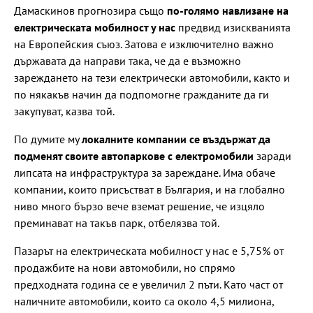
Дамаскинов прогнозира също
по-голямо навлизане на
електрическата мобилност у нас
предвид изискванията
на Европейския съюз. Затова е изключително важно
държавата да направи така, че да е възможно
зареждането на тези електрически автомобили, както и
по някакъв начин да подпомогне гражданите да ги
закупуват, казва той.
По думите му
локалните компании се въздържат да
подменят своите автопаркове с електромобили
заради
липсата на инфраструктура за зареждане. Има обаче
компании, които присъстват в България, и на глобално
ниво много бързо вече вземат решение, че изцяло
преминават на такъв парк, отбелязва той.
Пазарът на електрическата мобилност у нас е 5,75% от
продажбите на нови автомобили, но спрямо
предходната година се е увеличил 2 пъти. Като част от
наличните автомобили, които са около 4,5 милиона,