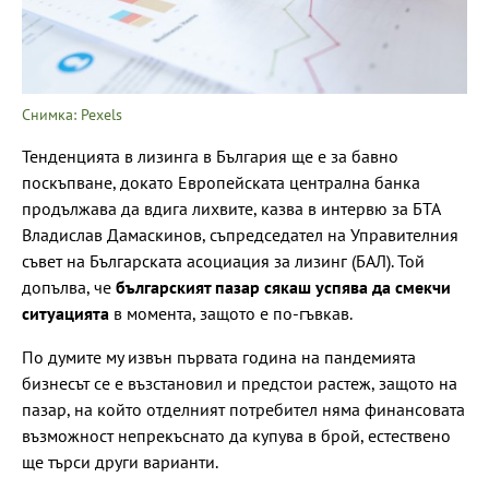
Снимка: Pexels
Тенденцията в лизинга в България ще е за бавно
поскъпване, докато Европейската централна банка
продължава да вдига лихвите, казва в интервю за БТА
Владислав Дамаскинов, съпредседател на Управителния
съвет на Българската асоциация за лизинг (БАЛ). Той
допълва, че
българският пазар сякаш успява да смекчи
ситуацията
в момента, защото е по-гъвкав.
По думите му извън първата година на пандемията
бизнесът се е възстановил и предстои растеж, защото на
пазар, на който отделният потребител няма финансовата
възможност непрекъснато да купува в брой, естествено
ще търси други варианти.