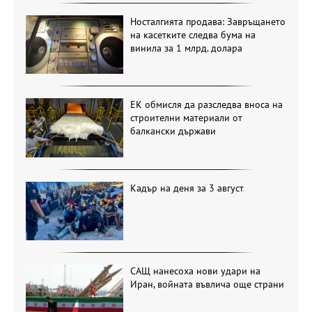
Носталгията продава: Завръщането
на касетките следва бума на
винила за 1 млрд. долара
ЕК обмисля да разследва вноса на
строителни материали от
балкански държави
Кадър на деня за 3 август
САЩ нанесоха нови удари на
Иран, войната въвлича още страни