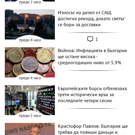
преди 2 часа
Износът на дизел от САЩ
достигна рекорд, докато светът
се бори за доставки
1
преди 4 часа
Войнов: Инфлацията в България
ще остане висока -
средногодишно ниво от 5,9%
преди 4 часа
Европейските борси отбелязаха
трети исторически връх за
последните четири сесии
преди 5 часа
Кристофор Павлов: България ще
трябва да повиши данъци и