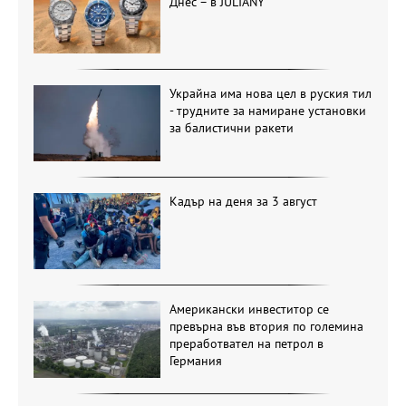
Днес – в JULIANY
Украйна има нова цел в руския тил
- трудните за намиране установки
за балистични ракети
Кадър на деня за 3 август
Американски инвеститор се
превърна във втория по големина
преработвател на петрол в
Германия