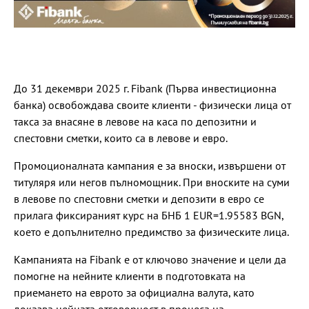
До 31 декември 2025 г. Fibank (Първа инвестиционна
банка) освобождава своите клиенти - физически лица от
такса за внасяне в левове на каса по депозитни и
спестовни сметки, които са в левове и евро.
Промоционалната кампания е за вноски, извършени от
титуляря или негов пълномощник. При вноските на суми
в левове по спестовни сметки и депозити в евро се
прилага фиксираният курс на БНБ 1 EUR=1.95583 BGN,
което е допълнително предимство за физическите лица.
Кампанията на Fibank е от ключово значение и цели да
помогне на нейните клиенти в подготовката на
приемането на еврото за официална валута, като
доказва нейната отговорност в процеса на