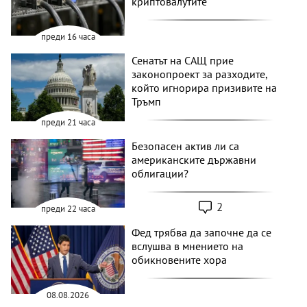
криптовалутите
преди 16 часа
Сенатът на САЩ прие
законопроект за разходите,
който игнорира призивите на
Тръмп
преди 21 часа
Безопасен актив ли са
американските държавни
облигации?
2
преди 22 часа
Фед трябва да започне да се
вслушва в мнението на
обикновените хора
08.08.2026