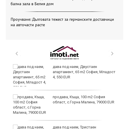
бална зала в Белия дом
Проучване: Дълговата тежест за германските доставчици
на авточасти расте
8
дава под наем, Двустаен
апартамент, 65 m2 София, Младост
4, 550 EUR
продава, Къща, 100 m2 София
област, с.Горна Малина, 79000 EUR
дава под наем, Тристаен