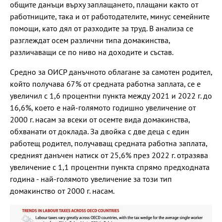
общите данъци върху заплащането, плащани както от
работниците, така и от работодателите, минус семейните
помощи, като дял от разходите за труд. В анализа се
разглеждат осем различни типа домакинства,
различаващи се по ниво на доходите и състав.
Средно за ОИСР данъчното облагане за самотен родител,
който получава 67% от средната работна заплата, се е
увеличил с 1,6 процентни пункта между 2021 и 2022 г. до
16,6%, което е най-голямото годишно увеличение от
2000 г. насам за всеки от осемте вида домакинства,
обхванати от доклада. За двойка с две деца с един
работещ родител, получаващ средната работна заплата,
средният данъчен натиск от 25,6% през 2022 г. отразява
увеличение с 1,1 процентни пункта спрямо предходната
година - най-голямото увеличение за този тип
домакинство от 2000 г. насам.