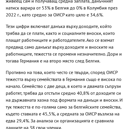
живеещ сам и получаващ средна заплата, данъчният
натиск варира от 53% в Белгия до 0% в Колумбия през
2022 г., като средно за ОИСР като цяло е 34,6%.
Тези цифри включват данъка върху доходите, който
трябва да се плати, както и социалните вноски, които
плащат работниците и работодателите. Ако се вземат
предвид само данъкът върху доходите и вноските на
работниците, тежестта се променя незначително. Дори и
тогава Германия е на второ място след Белгия.
Противно на това, което често се твърди, според ОИСР
тежестта върху семействата в Германия също е висока по
начало. Семейство с две деца, в което и двамата съпрузи
работят, трябва да отстъпи средно 40,8% от доходите си
на държавната хазна под формата на данъци и вноски. И
тук тежестта е по-голяма само за белгийските семейства,
където ставката е 45,5%, а средната за ОИСР възлиза на
едва 29,4%. За анализа си организацията е сравнила
данните на 38 свои членки.