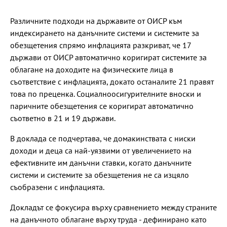
Различните подходи на държавите от ОИСР към
индексирането на данъчните системи и системите за
обезщетения спрямо инфлацията разкриват, че 17
държави от ОИСР автоматично коригират системите за
облагане на доходите на физическите лица в
съответствие с инфлацията, докато останалите 21 правят
това по преценка. Социалноосигурителните вноски и
паричните обезщетения се коригират автоматично
съответно в 21 и 19 държави.
В доклада се подчертава, че домакинствата с ниски
доходи и деца са най-уязвими от увеличението на
ефективните им данъчни ставки, когато данъчните
системи и системите за обезщетения не са изцяло
съобразени с инфлацията.
Докладът се фокусира върху сравнението между страните
на данъчното облагане върху труда - дефинирано като