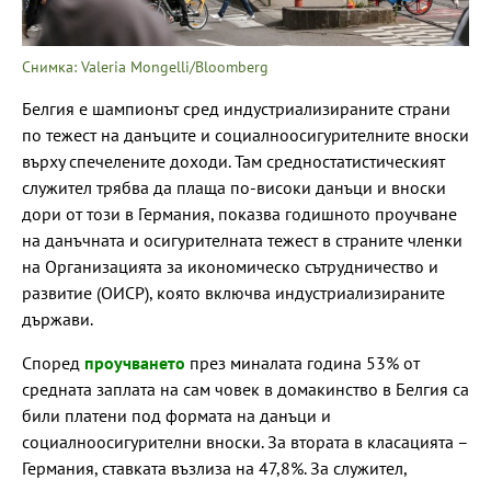
Снимка: Valeria Mongelli/Bloomberg
Белгия е шампионът сред индустриализираните страни
по тежест на данъците и социалноосигурителните вноски
върху спечелените доходи. Там средностатистическият
служител трябва да плаща по-високи данъци и вноски
дори от този в Германия, показва годишното проучване
на данъчната и осигурителната тежест в страните членки
на Организацията за икономическо сътрудничество и
развитие (ОИСР), която включва индустриализираните
държави.
Според
проучването
през миналата година 53% от
средната заплата на сам човек в домакинство в Белгия са
били платени под формата на данъци и
социалноосигурителни вноски. За втората в класацията –
Германия, ставката възлиза на 47,8%. За служител,