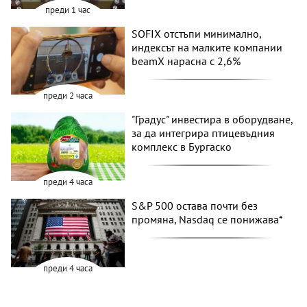
преди 1 час
SOFIX отстъпи минимално,
индексът на малките компании
beamX нарасна с 2,6%
преди 2 часа
"Градус" инвестира в оборудване,
за да интегрира птицевъдния
комплекс в Бургаско
преди 4 часа
S&P 500 остава почти без
промяна, Nasdaq се понижава*
преди 4 часа