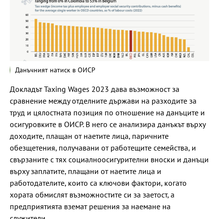
Данъчният натиск в ОИСР
Докладът Taxing Wages 2023 дава възможност за
сравнение между отделните държави на разходите за
труд и цялостната позиция по отношение на данъците и
осигуровките в ОИСР. В него се анализира данъкът върху
доходите, плащан от наетите лица, паричните
обезщетения, получавани от работещите семейства, и
свързаните с тях социалноосигурителни вноски и данъци
върху заплатите, плащани от наетите лица и
работодателите, които са ключови фактори, когато
хората обмислят възможностите си за заетост, а
предприятията вземат решения за наемане на
служители.