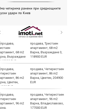
Има четирима ранени при среднощните
уски удари по Киев
продава, Тристаен
Ю
апартамент, 68 m2
не
Варна, Възраждане 3,
съ
118900 EUR
продава, Четиристаен
AI
апартамент, 86 m2
за
Варна, Цветен, 204900
с
EUR
к
продава, Четиристаен
ОА
апартамент, 96 m2
св
Варна, Владиславово,
сл
177000 EUR
О