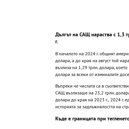
Дългът на САЩ нараства с 1,3 
г.
В началото на 2024 г. общият амери
долара, а до края на август той на
възлиза на 1,29 трлн. долара, което
долара за всеки от изминалите досе
Въпреки че числата са в съответстви
САЩ възлизаше на 23,2 трлн. долара 
долара до края на 2023 г., 2024 г. 
историята за задлъжнялостта на стр
Къде е границата при тегленет