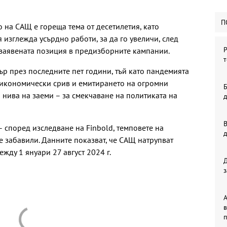
П
о на САЩ е гореща тема от десетилетия, като
изглежда усърдно работи, за да го увеличи, след
Р
т заявената позиция в предизборните кампании.
т
ър през последните пет години, тъй като пандемията
 икономически срив и емитирането на огромни
Б
 нива на заеми – за смекчаване на политиката на
В
 според изследване на Finbold, темповете на
е забавили. Данните показват, че САЩ натрупват
жду 1 януари 27 август 2024 г.
з
А
в
п