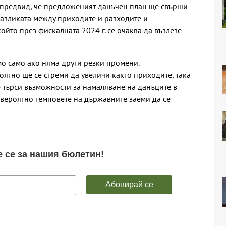
а предвид, че предложеният данъчен план ще свърши
разликата между приходите и разходите и
йто през фискалната 2024 г. се очаква да възлезе
о само ако няма други резки промени.
ятно ще се стреми да увеличи както приходите, така
 търси възможности за намаляване на данъците в
 вероятно темповете на държавните заеми да се