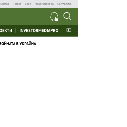
Start.bg
Posoka
Boec
Megavselena.bg
Chernomore
ОЕКТИ
INVESTORMEDIAPRO
ВОЙНАТА В УКРАЙНА