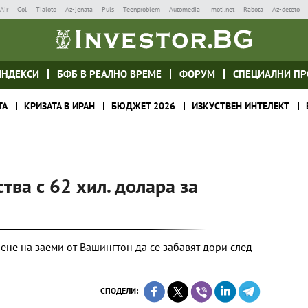
Air
Gol
Tialoto
Az-jenata
Puls
Teenproblem
Automedia
Imoti.net
Rabota
Az-deteto
ИНДЕКСИ
БФБ В РЕАЛНО ВРЕМЕ
ФОРУМ
СПЕЦИАЛНИ ПР
ТА
КРИЗАТА В ИРАН
БЮДЖЕТ 2026
ИЗКУСТВЕН ИНТЕЛЕКТ
тва с 62 хил. долара за
ене на заеми от Вашингтон да се забавят дори след
СПОДЕЛИ: