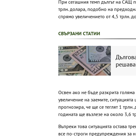
При сегашния темп дългът на САЩ пр
трлн. долара, подобно на предходн
спрямо увеличението от 4,5 трлн. до
СВЪРЗАНИ СТАТИИ
Дългова
решава
Освен ако не бъде разкрита голяма 
увеличение на заемите, ситуацията щ
прогнозира, че ще се теглят 1 трлн.
годината ще възлезе на около 3,6 тр
Въпреки това ситуацията остава тр
все по-строги предупреждения за н