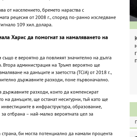
ава от населението, бремето нараства с
ата рецесия от 2008 г., според по-ранно изследване
стигнало 109 хил. долара.
ала Харис да помогнат за намаляването на
 също е вероятно да повлияят значително на дълга
о. Втора администрация на Тръмп вероятно ще
аляване на данъците и заетостта (TCJA) от 2018 г.,
чително държавните разходи, поне първоначално.
а държавните разходи, които да компенсират
о на данъците, ще останат несигурни, тъй като ще
 инвестициите в инфраструктура, образование,
 за отбрана – най-малко вероятната цел за
а страна, би могла потенциално да намали процента