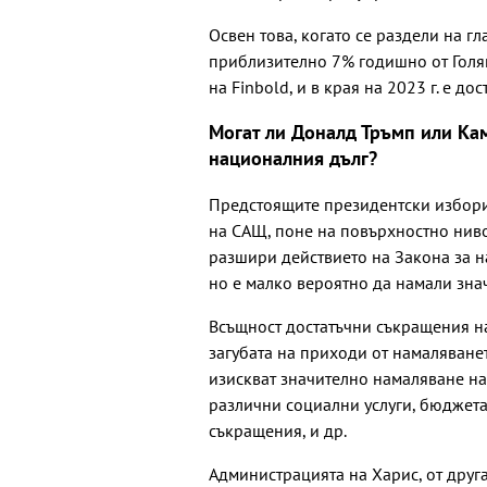
Освен това, когато се раздели на гл
приблизително 7% годишно от Голям
на Finbold, и в края на 2023 г. е до
Могат ли Доналд Тръмп или Кам
националния дълг?
Предстоящите президентски избори
на САЩ, поне на повърхностно нив
разшири действието на Закона за нам
но е малко вероятно да намали зна
Всъщност достатъчни съкращения н
загубата на приходи от намаляванет
изискват значително намаляване на
различни социални услуги, бюджета
съкращения, и др.
Администрацията на Харис, от друг