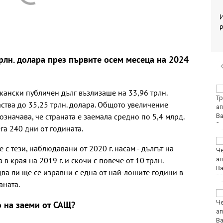
р
трлн. долара през първите осем месеца на 2024
Румен Радев: Дрон е
кански публичен дълг възлизаше на 33,96 трлн.
нахлул в българското
раства до 35,25 трлн. долара. Общото увеличение
въздушно
 означава, че страната е заемала средно по 5,4 млрд.
пространство
га 240 дни от годината.
Утре ограничават
е с тези, наблюдавани от 2020 г. насам - дългът на
движението на
в края на 2019 г. и скочи с повече от 10 трлн.
камиони над 20 тона
едва ли ще се изравни с една от най-лошите години в
аната.
DARA и Орлин Павлов
ще пеят за варненци
о на заеми от САЩ?
на празника на града