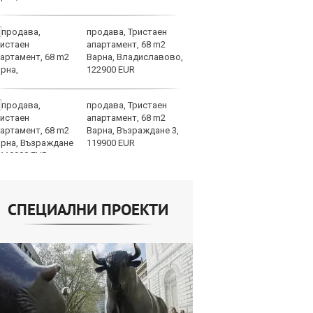
продава, Тристаен
За
апартамент, 68 m2
на
Варна, Владиславово,
ус
122900 EUR
продава, Тристаен
И
апартамент, 68 m2
гр
Варна, Възраждане 3,
Ит
119900 EUR
ми
СПЕЦИАЛНИ ПРОЕКТИ