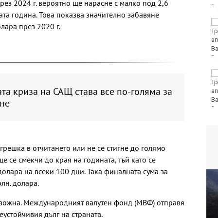
ез 2024 г. вероятно ще нарасне с малко под 2,6
ата година. Това показва значително забавяне
Аварии оставят без
лара през 2020 г.
вода стотици
варненци
Европа бележи ръст
на случаите на
та криза на САЩ става все по-голяма за
западнонилска треска
не
грешка в отчитането или не се стигне до голямо
е се смекчи до края на годината, тъй като се
 долара на всеки 100 дни. Така финалната сума за
лн. долара.
евожна. Международният валутен фонд (МВФ) отправя
еустойчивия дълг на страната.