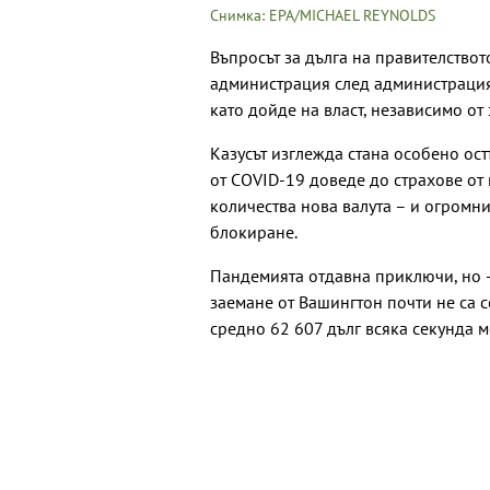
Снимка: EPA/MICHAEL REYNOLDS
Въпросът за дълга на правителствот
администрация след администрация 
като дойде на власт, независимо о
Казусът изглежда стана особено ост
от COVID-19 доведе до страхове от
количества нова валута – и огромни
блокиране.
Пандемията отдавна приключи, но –
заемане от Вашингтон почти не са с
средно 62 607 дълг всяка секунда ме