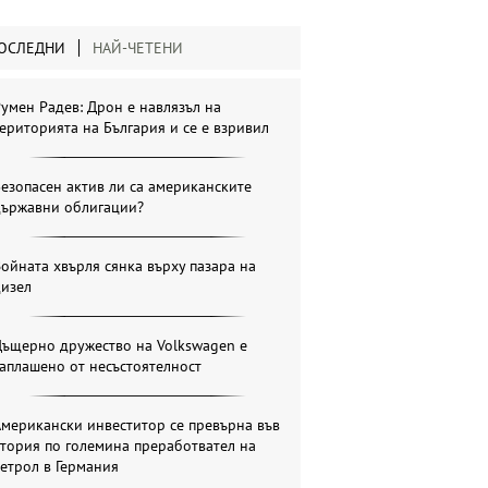
ОСЛЕДНИ
НАЙ-ЧЕТЕНИ
умен Радев: Дрон е навлязъл на
ериторията на България и се е взривил
езопасен актив ли са американските
държавни облигации?
ойната хвърля сянка върху пазара на
дизел
Дъщерно дружество на Volkswagen е
аплашено от несъстоятелност
мерикански инвеститор се превърна във
тория по големина преработвател на
етрол в Германия