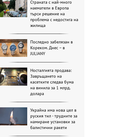
Страната с най-много
наематели в Европа
търси решение на
проблема с недостига на
жилища
Последно забелязан в
Кореком. Днес – в
JULIANY
Носталгията продава:
Завръщането на
касетките следва бума
на винила за 1 млрд.
долара
Украйна има нова цел в
руския тил - трудните за
намиране установки за
балистични ракети