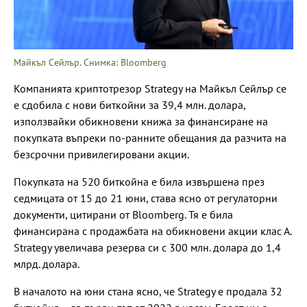
Майкъл Сейлър. Снимка: Bloomberg
Компанията криптотрезор Strategy на Майкъл Сейлър се
е сдобила с нови биткойни за 39,4 млн. долара,
използвайки обикновени книжа за финансиране на
покупката въпреки по-ранните обещания да разчита на
безсрочни привилегировани акции.
Покупката на 520 биткойна е била извършена през
седмицата от 15 до 21 юни, става ясно от регулаторни
документи, цитирани от Bloomberg. Тя е била
финансирана с продажбата на обикновени акции клас А.
Strategy увеличава резерва си с 300 млн. долара до 1,4
млрд. долара.
В началото на юни стана ясно, че Strategy е продала 32