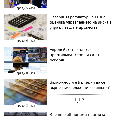
преди 5 часа
Пазарният регулатор на ЕС ще
оценява управлението на риска в
управляващите дружества
преди 6 часа
Европейските индекси
продължават серията си от
рекорди
преди 8 часа
Възможно ли е България да се
върне към бюджетни излишъци?
2
преди 8 часа
Rheinmetall понижи прогнозата