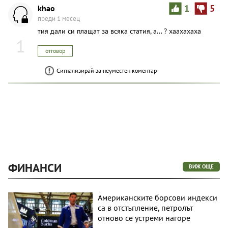
khao
1
5
преди 1 месец
тия дали си плащат за всяка статия, а... ? хаахахаха
1
отговор
Сигнализирай за неуместен коментар
ФИНАНСИ
ВИЖ ОЩЕ
Американските борсови индекси
са в отстъпление, петролът
отново се устреми нагоре