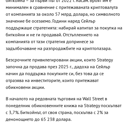
биткойна – за първи път от 2022 г. насам. Броят им е
минимален в сравнение с притежаваната криптовалута
от компанията за около 57 млрд. долара, но символното
значение бе осезаемо. Години наред Сейлър
поддържаше стратегията: набирай капитал за покупка на
биткойни и не ги продавай. Отстъплението на
компанията от тази стратегия допринесе за
задълбочаване на разпродажбите на криптопазара.
Безсрочните привилегировани акции, които Strategy
започна да продава през 2025 г., дадоха на Сейлър
начин да поддържа покупките си, без това да се
отразява на инвеститорите, които притежават
обикновени акции.
В началото на редовната търговия на Wall Street в
понеделник обикновенните книжа на Strategy поскъпват
с 3,7%. Биткойнът, от своя страна, поскъпва с 2% за
денонощието до 65 238 долара.