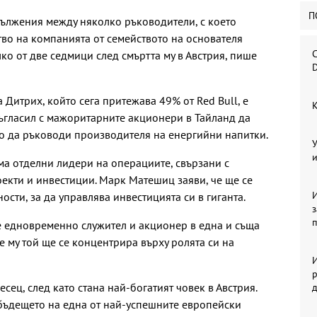
П
дължения между няколко ръководители, с което
во на компанията от семейството на основателя
С
 от две седмици след смъртта му в Австрия, пише
D
Дитрих, който сега притежава 49% от Red Bull, е
К
 съгласил с мажоритарните акционери в Тайланд да
то да ръководи производителя на енергийни напитки.
У
и
има отделни лидери на операциите, свързани с
оекти и инвестиции. Марк Матешиц заяви, че ще се
И
ости, за да управлява инвестицията си в гиганта.
де едновременно служител и акционер в една и съща
е му той ще се концентрира върху ролята си на
И
р
ец, след като стана най-богатият човек в Австрия.
бъдещето на една от най-успешните европейски