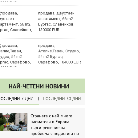
продава, Двустаен
Ка
апартамент, 66 m2
се
Бургас, Славейков,
па
130000 EUR
р
продава,
Ст
Ателие,Таван, Студио,
на
54 m2 Бургас,
Сарафово, 104000 EUR
НАЙ-ЧЕТЕНИ НОВИНИ
ПОСЛЕДНИ 7 ДНИ
ПОСЛЕДНИ 30 ДНИ
Страната с най-много
наематели в Европа
търси решение на
проблема с недостига на