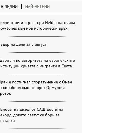
ОСЛЕДНИ
НАЙ-ЧЕТЕНИ
илни отчети и ръст при Nvidia насочиха
ow Jones към нов исторически връх
адър на деня за 5 август
дари ли по авторитета на европейските
нституции кризата с мигранти в Сеута
ран е постигнал споразумение с Оман
за корабоплаването през Ормузкия
проток
зносът на дизел от САЩ достигна
екорд, докато светът се бори за
доставки