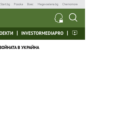
Start.bg
Posoka
Boec
Megavselena.bg
Chernomore
ОЕКТИ
INVESTORMEDIAPRO
ВОЙНАТА В УКРАЙНА