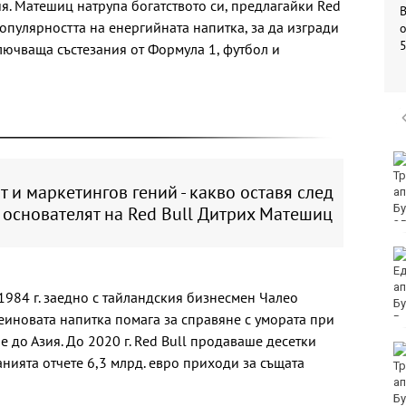
я. Матешиц натрупа богатството си, предлагайки Red
популярността на енергийната напитка, за да изгради
о
ючваща състезания от Формула 1, футбол и
Убитият мъж на
Младежкия хълм в
 и маркетингов гений - какво оставя след
Пловдив е от Кричим
 основателят на Red Bull Дитрих Матешиц
Кола се преобърна по
таван на тротоар
1984 г. заедно с тайландския бизнесмен Чалео
феиновата напитка помага за справяне с умората при
е до Азия. До 2020 г. Red Bull продаваше десетки
Това са последните
ията отчете 6,3 млрд. евро приходи за същата
дни, в които цените ще
се изписват в лева и в
евро по закон