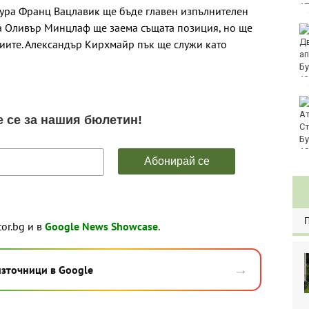
тура Франц Вацлавик ще бъде главен изпълнителен
 а Оливър Минцлаф ще заема същата позиция, но ще
Хванаха за ден 29
шофьори с алкохол
циите. Александър Кирхмайр пък ще служи като
или наркотици
Три главни дирекции
поемат дейностите на
Регионалните здравни
инспекции
tor.bg и в
Google News Showcase
.
→
източници в Google