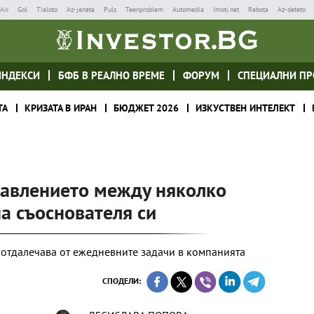
Air
Gol
Tialoto
Az-jenata
Puls
Teenproblem
Automedia
Imoti.net
Rabota
Az-deteto
ИНДЕКСИ
БФБ В РЕАЛНО ВРЕМЕ
ФОРУМ
СПЕЦИАЛНИ ПР
ТА
КРИЗАТА В ИРАН
БЮДЖЕТ 2026
ИЗКУСТВЕН ИНТЕЛЕКТ
равлението между няколко
а съоснователя си
 отдалечава от ежедневните задачи в компанията
СПОДЕЛИ: