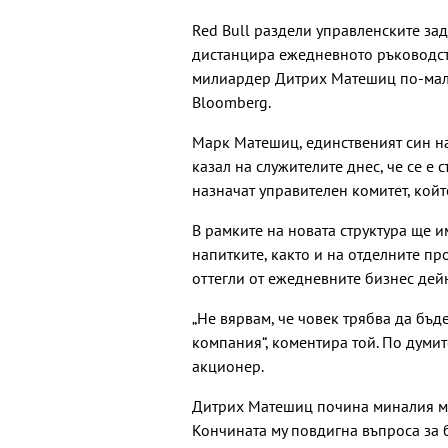
Red Bull раздели управленските за
дистанцира ежедневното ръководст
милиардер Дитрих Матешиц по-малко
Bloomberg.
Марк Матешиц, единственият син на 
казал на служителите днес, че се е
назначат управителен комитет, кой
В рамките на новата структура ще 
напитките, както и на отделните пр
оттегли от ежедневните бизнес дейн
„Не вярвам, че човек трябва да бъ
компания“, коментира той. По думит
акционер.
Дитрих Матешиц почина миналия мес
Кончината му повдигна въпроса за 