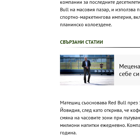
компании за последните десетилети
Bull на масовия пазар, и използва 
спортно-маркетингова империя, вкл
планинско колоездене.
СВЪРЗАНИ СТАТИИ
Меценат
себе си
Матешиц съосновава Red Bull през 
Йовидия, след като открива, че ко
смяна на часовите зони при пътуван
милиони напитки ежедневно. Компан
година.