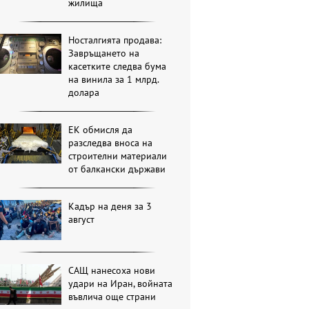
жилища
Носталгията продава:
Завръщането на
касетките следва бума
на винила за 1 млрд.
долара
ЕК обмисля да
разследва вноса на
строителни материали
от балкански държави
Кадър на деня за 3
август
САЩ нанесоха нови
удари на Иран, войната
въвлича още страни