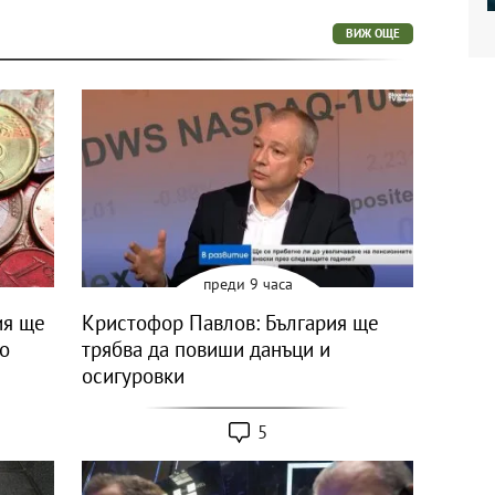
ВИЖ ОЩЕ
преди 9 часа
ия ще
Кристофор Павлов: България ще
но
трябва да повиши данъци и
осигуровки
5