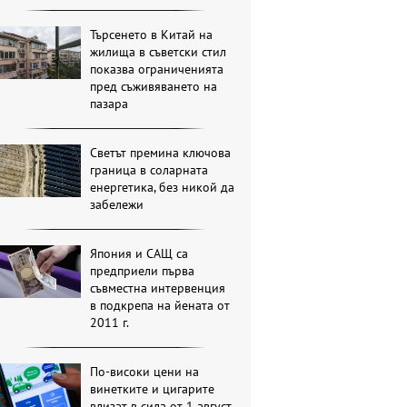
Търсенето в Китай на
жилища в съветски стил
показва ограниченията
пред съживяването на
пазара
Светът премина ключова
граница в соларната
енергетика, без никой да
забележи
Япония и САЩ са
предприели първа
съвместна интервенция
в подкрепа на йената от
2011 г.
По-високи цени на
винетките и цигарите
влизат в сила от 1 август