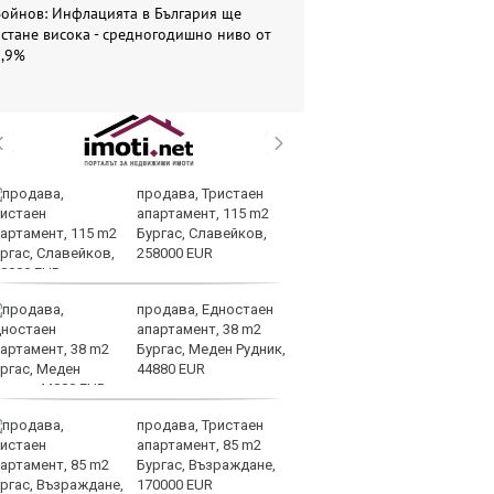
Войнов: Инфлацията в България ще
стане висока - средногодишно ниво от
5,9%
продава, Тристаен
Си
апартамент, 115 m2
съ
Бургас, Славейков,
в 
258000 EUR
ре
изостават
продава, Едностаен
Ко
апартамент, 38 m2
ки
Бургас, Меден Рудник,
за
44880 EUR
уб
продава, Тристаен
Ки
апартамент, 85 m2
м
Бургас, Възраждане,
ин
170000 EUR
д