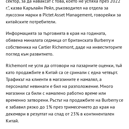
сектор, за да наваксат с това, което не успяха през 2022
г.“, казва Карълайн Рейл, ръководител на отдела за
луксозни марки в Pictet Asset Management, говорейки за
китайските потребители.
Информацията за търговията в края на годината,
обявена миналата седмица от британската Burberry и
собственика на Cartier Richemont, даде на инвеститорите
поглед към развитието.
Richemont не успя да отговори на пазарните оценки, тъй
като продажбите в Китай са се сринали с една четвърт.
Трафикът на клиенти в магазините е намалял, а
персоналът невинаги е бил на разположение. Много
магазини са били с намалено работно време или
временно затворени. Ръстът на продажбите на Burberry се
е забавил рязко до 1% през тримесечието до края на
декември в резултат на спад от 23% в континентален
Китай.