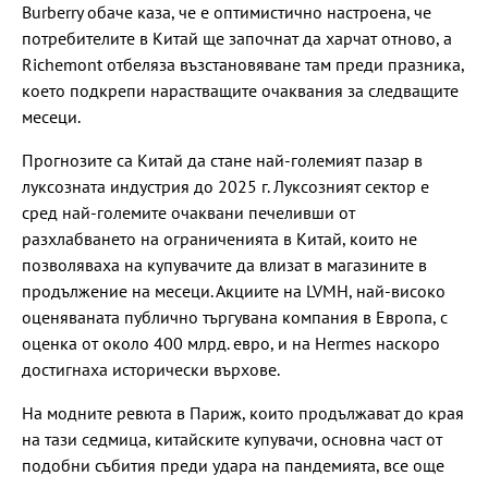
Burberry обаче каза, че е оптимистично настроена, че
потребителите в Китай ще започнат да харчат отново, а
Richemont отбеляза възстановяване там преди празника,
което подкрепи нарастващите очаквания за следващите
месеци.
Прогнозите са Китай да стане най-големият пазар в
луксозната индустрия до 2025 г. Луксозният сектор е
сред най-големите очаквани печеливши от
разхлабването на ограниченията в Китай, които не
позволяваха на купувачите да влизат в магазините в
продължение на месеци. Акциите на LVMH, най-високо
оценяваната публично търгувана компания в Европа, с
оценка от около 400 млрд. евро, и на Hermes наскоро
достигнаха исторически върхове.
На модните ревюта в Париж, които продължават до края
на тази седмица, китайските купувачи, основна част от
подобни събития преди удара на пандемията, все още