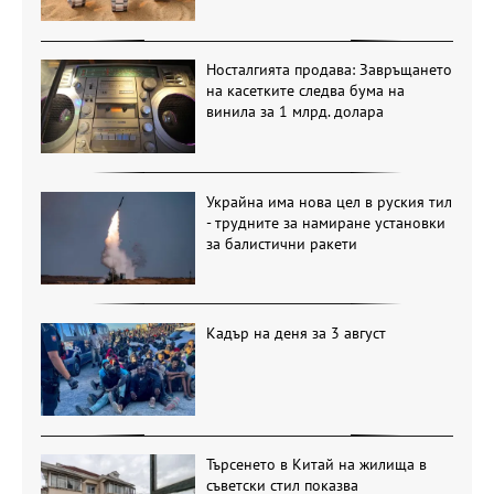
Носталгията продава: Завръщането
на касетките следва бума на
винила за 1 млрд. долара
Украйна има нова цел в руския тил
- трудните за намиране установки
за балистични ракети
Кадър на деня за 3 август
Търсенето в Китай на жилища в
съветски стил показва