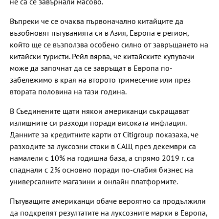
не са се завърнали масово.
Въпреки че се очаква първоначално китайците да
възобновят пътуванията си в Азия, Европа е регион,
който ще се възползва особено силно от завръщането на
китайски туристи. Рейл вярва, че китайските купувачи
може да започнат да се завръщат в Европа по-
забележимо в края на второто тримесечие или през
втората половина на тази година.
В Съединените щати някои американци съкращават
излишните си разходи поради високата инфлация.
Данните за кредитните карти от Citigroup показаха, че
разходите за луксозни стоки в САЩ през декември са
намалели с 10% на годишна база, а спрямо 2019 г. са
спаднали с 2% основно поради по-слабия бизнес на
универсалните магазини и онлайн платформите.
Пътуващите американци обаче вероятно са продължили
да подкрепят резултатите на луксозните марки в Европа,