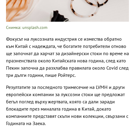
Снимка: unsplash.com
Фокусът на луксозната индустрия се измества обратно
към Китай с надеждата, че богатите потребители отново
ще започнат да харчат за дизайнерски стоки по време на
празненствата около Китайската нова година, след като
Пекин започна да разхлабва правилата около Covid след
три дълги години, пише Ройтерс.
Резултатите за последното тримесечие на LVMH и други
европейски компании за луксозни стоки ще предложат
бегъл поглед върху жертвата, която са дали заради
блокадите през миналата година в Китай, докато
компаниите представят скъпи нови колекции, свързани с
Годината на Заека.