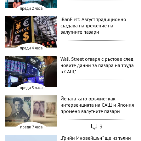
преди 2 часа
iBanFirst: Август традиционно
създава напрежение на
валутните пазари
преди 4 часа
Wall Street отваря с ръстове след
новите данни за пазара на труда
в САЩ*
преди 5 часа
Йената като оръжие: как
интервенцията на САЩ и Япония
променя валутните пазари
3
преди 7 часа
„Грийн Иновейшън“ ще изпълни