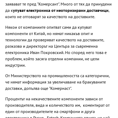
заявават те пред "Комерсант". Много от тях да принудени
да к
упуват електроника от неоторизирани доставчици
,
които не отговарят за качеството на доставките.
Някои от компаниите опитват сами да купуват
компоненти от Китай, но нямат никакъв опит и
технологии да проверяват качеството на доставките,
разказва и директорът на Центъра за съвременна
електроника Иван Покровский. Но според него това е
проблем, който засяга отделни компании, не цели
индустрии.
От Министерството на промишлеността са категорични,
че нямат информация за увеличаване на бракуваните
доставки, допълва още "Комернаст".
Процентът на некачествените компоненти зависи от
производителя, вида и количеството им, коментират от
един от производителите на смартфони и друга
електроника в Русия - F+tech. Компанията отчита, че най-