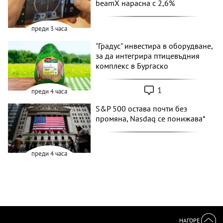
beamX нарасна с 2,6%
преди 3 часа
"Градус" инвестира в оборудване,
за да интегрира птицевъдния
комплекс в Бургаско
1
преди 4 часа
S&P 500 остава почти без
промяна, Nasdaq се понижава*
преди 4 часа
НАГОРЕ