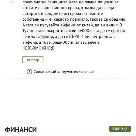
превъзмогне санкциите, като не плаща лицензи за
стоките с лицензионни права, отказва да плаща
авторски и сродните им права на техните
собственици- е- каквото повикало, такова се обадило.
А сега си купувайте айфони от китай, да ви видим;0
Тук не става въпрос някакви ке000леши да се праскат,
че имат айфони, а да се ВЪРШИ бизнес работа с
айфона, а това, раши00сти, за вас вече е
НЕВЪЗМОЖНО;D
отговор
Сигнализирай за неуместен коментар
ФИНАНСИ
ВИЖ ОЩЕ