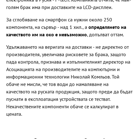
голям брак има при доставките на LCD-дисплеи.
За сглобяване на смартфон са нужни около 250
компонента, на сървър - над 1 хил., а
определянето на
качеството им на око е невъзможно
, допълват оттам.
Удължаването на веригата на доставки - не директно от
производителя, увеличава рисковете за брака, защото
пада контрола, признава и изпълнителният директор на
Асоциацията на производителите на компютърни и
информационни технологии Николай Комльов. Той
обаче не мисли, че тов води до намаляване на
качеството на руската продукция, защото преди да бъдат
пуснати в експлоатация устройствата се тестват.
Некачествените компоненти обаче се калкулират в
цената.