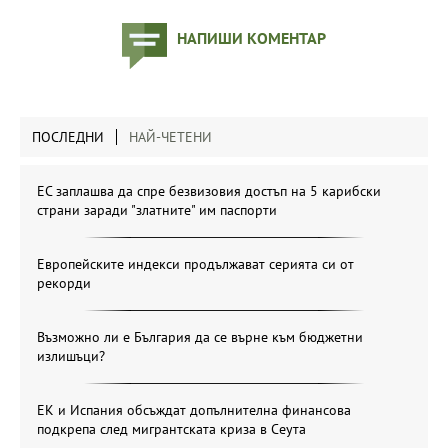
НАПИШИ КОМЕНТАР
ПОСЛЕДНИ
НАЙ-ЧЕТЕНИ
ЕС заплашва да спре безвизовия достъп на 5 карибски
страни заради "златните" им паспорти
Европейските индекси продължават серията си от
рекорди
Възможно ли е България да се върне към бюджетни
излишъци?
ЕК и Испания обсъждат допълнителна финансова
подкрепа след мигрантската криза в Сеута