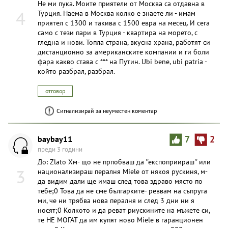
Не ми пука. Моите приятели от Москва са отдавна в
4
Турция. Наема в Москва колко е знаете ли - имам
приятел с 1300 и такива с 1500 евра на месец. И сега
само с тези пари в Турция - квартира на морето, с
гледна и нови. Топла страна, вкусна храна, работят си
дистанционно за американските компании и ги боли
фара какво става с *** на Путин. Ubi bene, ubi patria -
който разбрал, разбрал.
отговор
Сигнализирай за неуместен коментар
baybay11
7
2
преди 3 години
До: Zlato Хм- що не прпобваш да ''експоприираш'' или
3
национализираш пералня Miele от някоя рускиня, м-
да видим дали ще имаш след това здраво място по
тебе;0 Това да не сме българките- реввам на съпруга
ми, че ни трябва нова пералня и след 3 дни ни я
носят;0 Колкото и да реват риускините на мъжете си,
те НЕ МОГАТ да им купят ново Miele в гаранционен