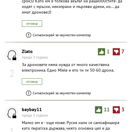
срок;0 Като им е толкова акълът на раши000стите- да
ходят с мръсни, неизпрани и мърляви дрехи, но... да
имат дронове;0
отговор
Сигнализирай за неуместен коментар
Zlato
1
7
преди 3 години
За дроновете няма нужда от много качествена
2
електроника. Едно Miele и ето ти ги 50-60 дрона.
отговор
Сигнализирай за неуместен коментар
baybay11
11
3
преди 3 години
Малко им е - още може. Русия нали се самоафишира
1
като пиратска държава, чиято основна цел е да