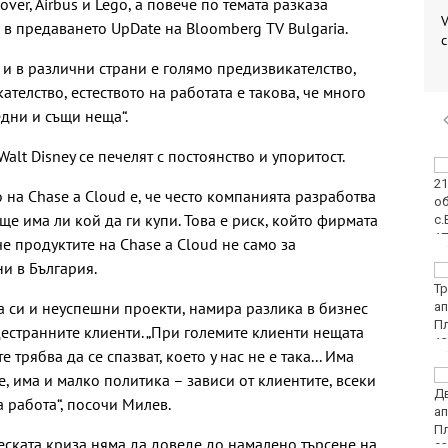
over, Airbus и Lego, а повече по темата разказа
V
в предаването UpDate на Bloomberg TV Bulgaria.
и в различни страни е голямо предизвикателство,
ателство, естеството на работата е такова, че много
едни и същи неща“.
Walt Disney се печелят с постоянство и упоритост.
ФК Девня гостува на
Атлетик (Провадия) за
на Chase a Cloud е, че често компанията разработва
Аматьорската купа
 ще има ли кой да ги купи. Това е риск, който фирмата
че продуктите на Chase a Cloud не само за
ни в България.
Национална мрежа за
децата:
а си и неуспешни проекти, намира разлика в бизнес
Саморазправата не е
правосъдие след
дестранните клиенти. „При големите клиенти нещата
случая с „ловци на педофили“
трябва да се спазват, което у нас не е така... Има
Близо 30 000 фиша и
, има и малко политика – зависи от клиентите, всеки
3000 акта написа КАТ
а работа“, посочи Милев.
за седмица
ската криза няма да доведе до намалено търсене на