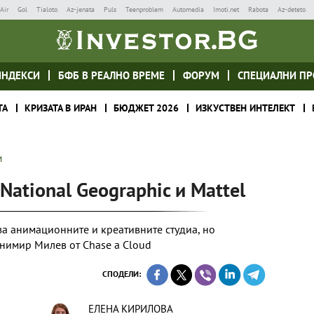
Air
Gol
Tialoto
Az-jenata
Puls
Teenproblem
Automedia
Imoti.net
Rabota
Az-deteto
ИНДЕКСИ
БФБ В РЕАЛНО ВРЕМЕ
ФОРУМ
СПЕЦИАЛНИ ПР
ТА
КРИЗАТА В ИРАН
БЮДЖЕТ 2026
ИЗКУСТВЕН ИНТЕЛЕКТ
И
National Geographic и Mattel
за анимационните и креативните студиа, но
анимир Милев от Chase a Cloud
СПОДЕЛИ:
ЕЛЕНА КИРИЛОВА