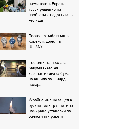
наематели в Европа
търси решение на
проблема с недостига на
жилища
Последно забелязан в
Кореком. Днес – в
JULIANY
Носталгията продава:
Завръщането на
касетките следва бума
на винила за 1 млрд.
долара
Украйна има нова цел в
руския тил - трудните за
намиране установки за
балистични ракети