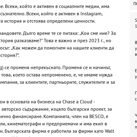
П
. Всеки, който е активен в социалните медии, има
съзнателно. Всеки, който е активен в Instagram,
S
ята история и отстоява определени ценности.
1
андовете. Дълго време те се питаха: „Кои сме ние? За
тория разказваме?" Това е важно и през 2023 г., но
В
осът: „Как можем да помогнем на нашите клиенти да
у
стория?“.
ng) се променя непрекъснато. Променя се и начинът,
о това, което остава непроменено, е, че имаме нужда
у
омпания, за клиентите, партньорите, служителите и за
П
с
ои в основата на бизнеса на Chase a Cloud -
 авторско съдържание, изцяло български проект, за
лично финансиране. Компанията, член на BESCO, е
в
ели, кинематографи и предприемачи и има екип в
н. Българската фирма е работила за фирми като Walt