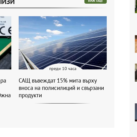
ЛИЗИ
ВИЖ ОЩЕ
преди 10 часа
ара
САЩ въвеждат 15% мита върху
вноса на полисилиций и свързани
Южна
продукти