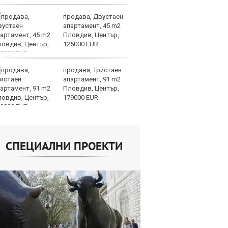
продава, Двустаен
Н
апартамент, 45 m2
Op
Пловдив, Център,
на
125000 EUR
це
продава, Тристаен
AI
апартамент, 91 m2
ви
Пловдив, Център,
р
179000 EUR
л
СПЕЦИАЛНИ ПРОЕКТИ