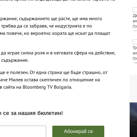
Колоездачи от 26
държави се събират за
ържание, съдържанието ще расте, ще има много
Европейското по
трябва да се забравя, че индустрията е по
спускане на Витоша
а повече, но вероятно хората ще искат да плащат
Вижте защо някои
хора са като магнити
 да играе силна роля и в неговата сфера на действие,
за комарите, а други
се разминават с
 съдържание.
ухапванията им
ще е полезен. От една страна ще бъде страшно, от
обаче Милев остава скептичен по отношение на
в сайта на Bloomberg TV Bulgaria.