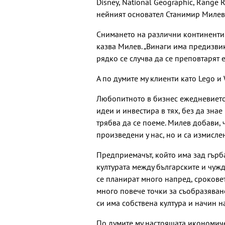
Disney, National Geographic, Range R
нейният основател Станимир Милев 
Снимането на различни континенти 
казва Милев. „Винаги има предизвик
рядко се случва да се преповтарят 
А по думите му клиенти като Lego и 
Любопитното в бизнес ежедневието 
идеи и инвестира в тях, без да знае
трябва да се поеме. Милев добави, 
произведени у нас, но и са измисле
Предприемачът, който има зад гърб
културата между българските и чуж
се планират много напред, сроковете 
много повече точки за съобразяване
си има собствена култура и начин н
По думите му настоящата икономиче