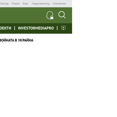
Start.bg
Posoka
Boec
Megavselena.bg
Chernomore
ОЕКТИ
INVESTORMEDIAPRO
ВОЙНАТА В УКРАЙНА