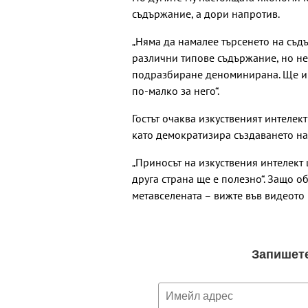
съдържание, а дори напротив.
„Няма да намалее търсенето на съд
различни типове съдържание, но не 
подразбиране деноминирана. Ще им
по-малко за него“.
Гостът очаква изкуственият интелект
като демократизира създаването на
„Приносът на изкуствения интелект 
друга страна ще е полезно“. Защо 
метавселената – вижте във видеото 