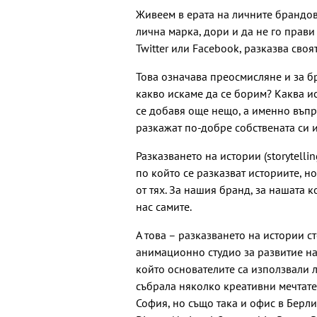
Живеем в ерата на личните брандове
лична марка, дори и да не го прави 
Twitter или Facebook, разказва сво
Това означава преосмисляне и за бр
какво искаме да се борим? Каква ис
се добавя още нещо, а именно въпр
разкажат по-добре собствената си и
Разказването на истории (storytelli
по който се разказват историите, н
от тях. За нашия бранд, за нашата к
нас самите.
А това – разказването на истории ст
анимационно студио за развитие на
който основателите са използвали 
събрала няколко креативни мечтат
София, но също така и офис в Берли