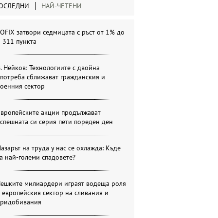
ОСЛЕДНИ
НАЙ-ЧЕТЕНИ
OFIX затвори седмицата с ръст от 1% до
 311 пункта
. Нейков: Технологиите с двойна
потреба сближават гражданския и
военния сектор
Европейските акции продължават
спешната си серия пети пореден ден
азарът на труда у нас се охлажда: Къде
а най-големи спадовете?
Чешките милиардери играят водеща роля
 европейския сектор на сливания и
придобивания