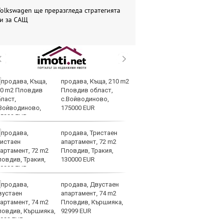
olkswagen ще преразгледа стратегията
си за САЩ
продава, Къща, 210 m2
Со
Пловдив област,
Тр
с.Войводиново,
съ
175000 EUR
а 
продава, Тристаен
Це
апартамент, 72 m2
Ру
Пловдив, Тракия,
та
130000 EUR
продава, Двустаен
СА
апартамент, 74 m2
мл
Пловдив, Кършияка,
пр
92999 EUR
п