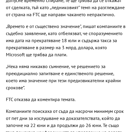
допусне временно спиране, те ще трябва да се откажат
от сделката, тъй като „ледниковият" темп на разглеждане
от страна на FTC ще направи чакането непрактично.
„Времето е от съществено значение", пишат компаниите в
съдебно заявление, като отбелязват, че споразумението
има дата на прекратяване 18 юли и съдържа такса за
прекратяване в размер на 3 млрд. долара, която
Microsoft ще трябва да плати.
„Нека няма никакво съмнение, че решението за
преюдициално запитване е единственото решение,
което има значение при тези предизвикателни крайни
срокове“.
FTC отказва да коментира темата.
Компаниите поискаха от съда да насрочи минимум срок
от пет дни за изслушване на доказателствата, който да
започне на 22 юни и да продължи до 26 юни. Те също