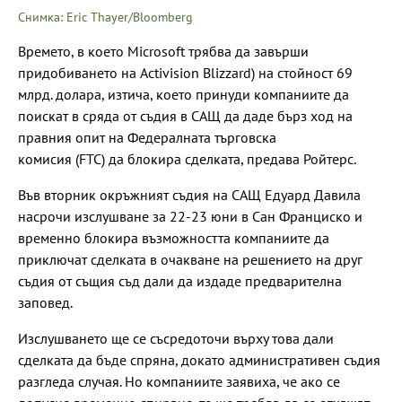
Снимка: Eric Thayer/Bloomberg
Времето, в което Microsoft трябва да завърши
придобиването на Activision Blizzard) на стойност 69
млрд. долара, изтича, което принуди компаниите да
поискат в сряда от съдия в САЩ да даде бърз ход на
правния опит на Федералната търговска
комисия (FTC) да блокира сделката, предава Ройтерс.
Във вторник окръжният съдия на САЩ Едуард Давила
насрочи изслушване за 22-23 юни в Сан Франциско и
временно блокира възможността компаниите да
приключат сделката в очакване на решението на друг
съдия от същия съд дали да издаде предварителна
заповед.
Изслушването ще се съсредоточи върху това дали
сделката да бъде спряна, докато административен съдия
разгледа случая. Но компаниите заявиха, че ако се