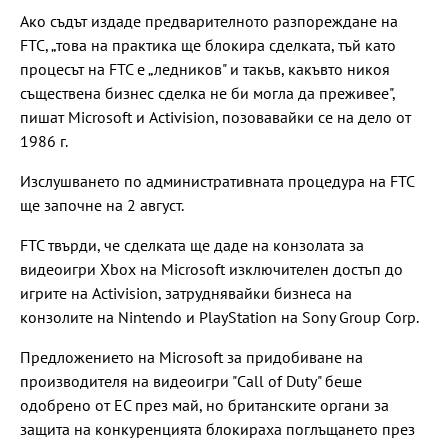
Ако съдът издаде предварителното разпореждане на
FTC, „това на практика ще блокира сделката, тъй като
процесът на FTC е „ледников" и такъв, какъвто никоя
съществена бизнес сделка не би могла да преживее",
пишат Microsoft и Activision, позовавайки се на дело от
1986 г.
Изслушването по административната процедура на FTC
ще започне на 2 август.
FTC твърди, че сделката ще даде на конзолата за
видеоигри Xbox на Microsoft изключителен достъп до
игрите на Activision, затруднявайки бизнеса на
конзолите на Nintendo и PlayStation на Sony Group Corp.
Предложението на Microsoft за придобиване на
производителя на видеоигри "Call of Duty" беше
одобрено от ЕС през май, но британските органи за
защита на конкуренцията блокираха поглъщането през