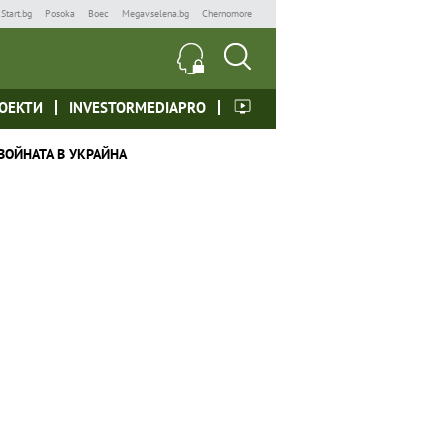
Start.bg
Posoka
Boec
Megavselena.bg
Chernomore
ОЕКТИ
INVESTORMEDIAPRO
ВОЙНАТА В УКРАЙНА