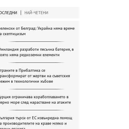
ОСЛЕДНИ
НАЙ-ЧЕТЕНИ
еленски от Белград: Украйна няма време
а скептицизъм
инландия разработи пясъчна батерия, в
която няма редкоземни елементи
траните в Прибалтика се
рансформират от жертви на съветския
режим в технологични хъбове
урция ограничава корабоплаването в
ерно море след нарастване на атаките
ългария търси от ЕС извънредна помощ
а производителите на краве мляко и
гоени прасета