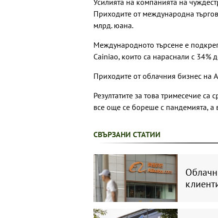
Усилията на компанията на чуждестр
Приходите от международна търгови
млрд. юана.
Международното търсене е подкрепи
Cainiao, които са нараснали с 34% 
Приходите от облачния бизнес на Al
Резултатите за това тримесечие са 
все още се бореше с пандемията, а
СВЪРЗАНИ СТАТИИ
Oблачни
клиенти