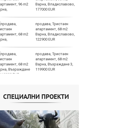
Варна, Владиславово,
г
177000 EUR
Б
продава, Тристаен
По
апартамент, 68 m2
ка
Варна, Владиславово,
п
122900 EUR
п
облигации
продава, Тристаен
Ю
апартамент, 68 m2
не
Варна, Възраждане 3,
съ
119900 EUR
СПЕЦИАЛНИ ПРОЕКТИ