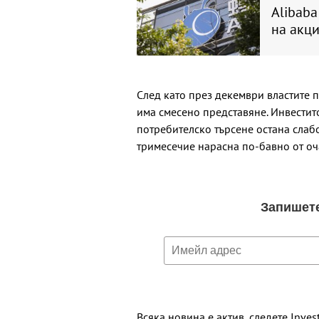
Alibaba
на акци
След като през декември властите 
има смесено представяне. Инвестит
потребителско търсене остана слабо
тримесечие нарасна по-бавно от оч
Всяка новина е актив, следете Inves