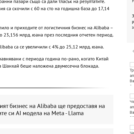
анни пазари също са дали тласък на резултатите.
я са скочили с 60 на сто на годишна база до 17,14
З
р
ло и приходите от логистичния бизнес на Alibaba –
до 23,156 млрд. юана през последния отчетен период.
ibaba са се увеличили с 4% до 25,12 млрд. юана.
сравнявани с периода година по-рано, когато Китай
Хаджирусев смени
 в Шанхай беше наложена двумесечна блокада.
Черно море Тича с
Локо (Пд)
"Ние, потребителите":
Всеки има право сам
ят бизнес на Alibaba ще предоставя на
да избере кои плажни
те си AI модела на Meta - Llama
принадлежности да
наеме
Почина бащата на Лео
Меси