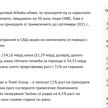
П
ърговия Alibaba обяви, че приходите му са нараснали
ечието, завършило на 30 юни, пише CNBC. Това е
З
 приходите от тримесечието до септември 2021 г.,
з
търгуваните в САЩ акции на компанията се повиши с
Ф
ен.
 234,16 млрд. юана (32,29 млрд. долара), докато
С
. юана. Нетната печалба за периода е 34,33 млрд.
т
юана, което представлява ръст с 51% на годишна
Т
ao и Tmall Group – е записал 12% ръст на приходите
Ч
ана през последното тримесечие. Компанията
н пазаруване Taobao се радва на 6,5% ръст на
Б
з юни спрямо година по-рано.
з
у