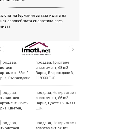
алогът на Германия за газа излага на
иск европейската енергетика през
зимата
продава, Тристаен
Ту
апартамент, 68 m2
дв
Варна, Възраждане 3,
къ
118900 EUR
в
продава, Четиристаен
За
апартамент, 86 m2
мо
Варна, Цветен, 204900
ск
EUR
продава, Четиристаен
Др
апартамент, 96 m2
д