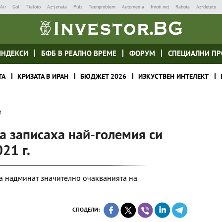
Air
Gol
Tialoto
Az-jenata
Puls
Teenproblem
Automedia
Imoti.net
Rabota
Az-deteto
ИНДЕКСИ
БФБ В РЕАЛНО ВРЕМЕ
ФОРУМ
СПЕЦИАЛНИ ПР
ТА
КРИЗАТА В ИРАН
БЮДЖЕТ 2026
ИЗКУСТВЕН ИНТЕЛЕКТ
И
a записаха най-големия си
21 г.
да надминат значително очакванията на
СПОДЕЛИ: