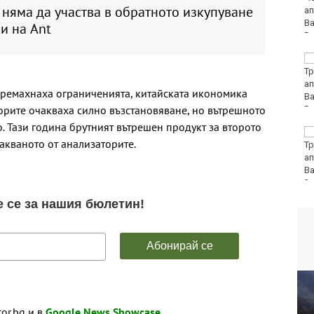
 няма да участва в обратното изкупуване
и на Ant
Вучич: Украйна е
приятелска държава
на Сърбия
премахнаха ограниченията, китайската икономика
орите очакваха силно възстановяване, но вътрешното
. Тази година брутният вътрешен продукт за второто
София попадна в
акваното от анализаторите.
десетката на
дестинациите с най-
голям риск от
джебчийство
tor.bg и в
Google News Showcase
.