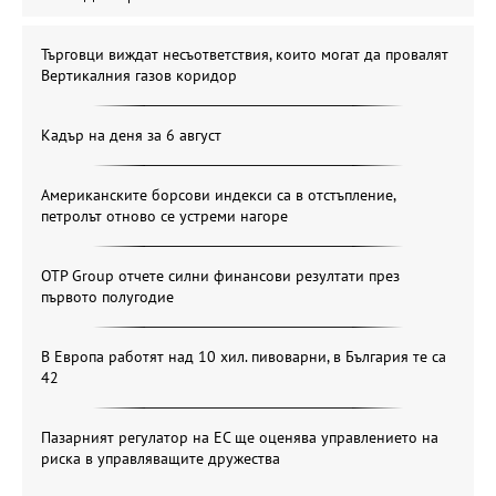
Търговци виждат несъответствия, които могат да провалят
Вертикалния газов коридор
Кадър на деня за 6 август
Американските борсови индекси са в отстъпление,
петролът отново се устреми нагоре
OTP Group отчете силни финансови резултати през
първото полугодие
В Европа работят над 10 хил. пивоварни, в България те са
42
Пазарният регулатор на ЕС ще оценява управлението на
риска в управляващите дружества