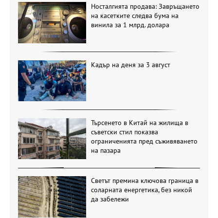
Носталгията продава: Завръщането
на касетките следва бума на
винила за 1 млрд. долара
Кадър на деня за 3 август
Търсенето в Китай на жилища в
съветски стил показва
ограниченията пред съживяването
на пазара
Светът премина ключова граница в
соларната енергетика, без никой
да забележи