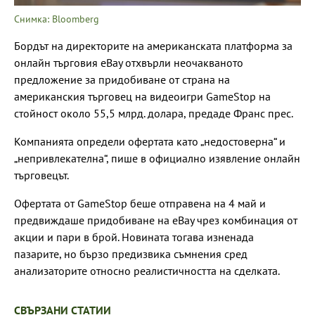
Снимка: Bloomberg
Бордът на директорите на американската платформа за
онлайн търговия eBay отхвърли неочакваното
предложение за придобиване от страна на
американския търговец на видеоигри GameStop на
стойност около 55,5 млрд. долара, предаде Франс прес.
Компанията определи офертата като „недостоверна“ и
„непривлекателна“, пише в официално изявление онлайн
търговецът.
Офертата от GameStop беше отправена на 4 май и
предвиждаше придобиване на eBay чрез комбинация от
акции и пари в брой. Новината тогава изненада
пазарите, но бързо предизвика съмнения сред
анализаторите относно реалистичността на сделката.
СВЪРЗАНИ СТАТИИ