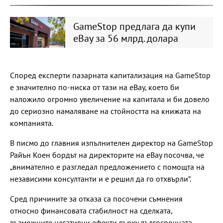
GameStop предлага да купи
eBay за 56 млрд. долара
Според експерти пазарната капитализация на GameStop
е значително по-ниска от тази на eBay, което би
наложило огромно увеличение на капитала и би довело
до сериозно намаляване на стойността на книжата на
компанията.
В писмо до главния изпълнителен директор на GameStop
Райън Коен бордът на директорите на eBay посочва, че
„внимателно е разгледал предложението с помощта на
независими консултанти и е решил да го отхвърли“.
Сред причините за отказа са посочени съмнения
относно финансовата стабилност на сделката,
възможните негативни ефекти върху дългосрочната