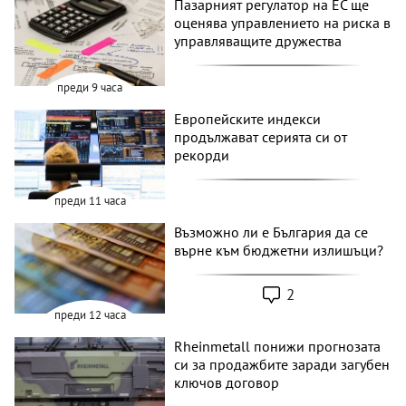
Пазарният регулатор на ЕС ще
оценява управлението на риска в
управляващите дружества
преди 9 часа
Европейските индекси
продължават серията си от
рекорди
преди 11 часа
Възможно ли е България да се
върне към бюджетни излишъци?
2
преди 12 часа
Rheinmetall понижи прогнозата
си за продажбите заради загубен
ключов договор