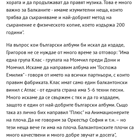
хората и да продължават да правят музика. Това е много
важно за Балканите - имаме изумителни неща, които
трябва да съхраняваме и най-добрият метод на
съхранение е физическото копие, което издържа 200
години".
На въпрос кои български албуми би искал да издаде,
Григоров не се нуждае от много време за отговор: "Има
една група Клас - групата на Момчил преди Дони и
Момчил. Искаме да направим албума им "Госпожа
Емилия" - говоря от името на всички партньори, с които
правим фабриката. Клас имат само един балкантонски
винил с Атлас - от едната страна има 5-6 техни песни.
Много искаме да се свържем с тях и да го издадем,
защото е един от най-добрите български албуми. Също
така аз лично бих направил "Плюс" на Анимационерите
на плоча. Да не говорим за Оркестър София и т.н. – но
тези неща вече ги има на плоча. Балкантонските плочи са
много качествени и много добре звучат и досега",