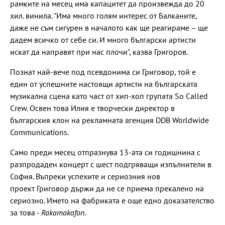
рамките на месец има капацитет да произвежда до 20
хил. винила. "Има много голям интерес от Балканите,
даже не съм сигурен в началото как ще реагираме – ще
дадем всичко от себе си. И много български артисти
искат да направят при нас плочи", казва Григоров.
Познат най-вече под псевдонима си Григовор, той е
един от успешните настоящи артисти на българската
музикална сцена като част от хип-хоп групата So Called
Crew. Освен това Илия е творчески директор в
българския клон на рекламната агенция DDB Worldwide
Communications.
Само преди месец отпразнува 13-ата си годишнина с
разпродаден концерт с шест подгряващи изпълнители в
София. Въпреки успехите и сериозния нов
проект Григовор държи да не се приема прекалено на
сериозно. Името на фабриката е още едно доказателство
за това -
Rakamakafon
.