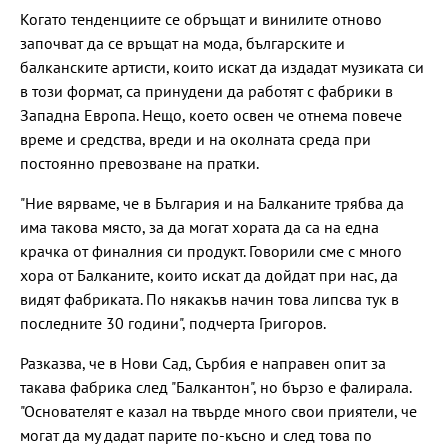
Когато тенденциите се обръщат и винилите отново
започват да се връщат на мода, българските и
балканските артисти, които искат да издадат музиката си
в този формат, са принудени да работят с фабрики в
Западна Европа. Нещо, което освен че отнема повече
време и средства, вреди и на околната среда при
постоянно превозване на пратки.
"Ние вярваме, че в България и на Балканите трябва да
има такова място, за да могат хората да са на една
крачка от финалния си продукт. Говорили сме с много
хора от Балканите, които искат да дойдат при нас, да
видят фабриката. По някакъв начин това липсва тук в
последните 30 години", подчерта Григоров.
Разказва, че в Нови Сад, Сърбия е направен опит за
такава фабрика след "Балкантон", но бързо е фалирала.
"Основателят е казал на твърде много свои приятели, че
могат да му дадат парите по-късно и след това по