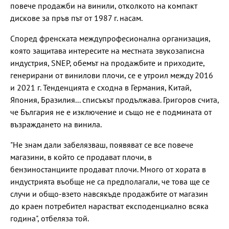
повече продажби на винили, отколкото на компакт
дискове за пръв път от 1987 г. насам.
Според френската междупрофесионална организация,
която защитава интересите на местната звукозаписна
индустрия, SNEP, обемът на продажбите и приходите,
генерирани от винилови плочи, се е утроил между 2016
и 2021 г. Тенденцията е сходна в Германия, Китай,
Япония, Бразилия... списъкът продължава. Григоров счита,
че България не е изключение и също не е подмината от
възраждането на винила.
"Не знам дали забелязваш, появяват се все повече
магазини, в който се продават плочи, в
бензиностанциите продават плочи. Много от хората в
индустрията въобще не са предполагали, че това ще се
случи и общо-взето навсякъде продажбите от магазин
до краен потребител нарастват експоденциално всяка
година", отбеляза той.