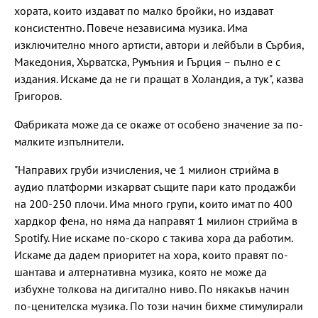
хората, които издават по малко бройки, но издават
консистентно. Повече независима музика. Има
изключително много артисти, автори и лейбъли в Сърбия,
Македония, Хърватска, Румъния и Гърция – пълно е с
издания. Искаме да не ги пращат в Холандия, а тук", казва
Григоров.
Фабриката може да се окаже от особено значение за по-
малките изпълнители.
"Направих груби изчисления, че 1 милион стрийма в
аудио платформи изкарват същите пари като продажби
на 200-250 плочи. Има много групи, които имат по 400
хардкор фена, но няма да направят 1 милион стрийма в
Spotify. Ние искаме по-скоро с такива хора да работим.
Искаме да дадем приоритет на хора, които правят по-
шантава и алтернативна музика, която не може да
избухне толкова на дигитално ниво. По някакъв начин
по-ценителска музика. По този начин бихме стимулирали