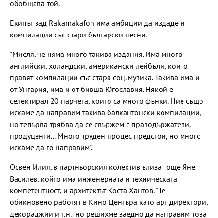
обобщава той.
Екипът зад Rakamakafon има амбиции да издаде и
компилации със стари български песни.
"Мисля, че няма много такива издания. Има много
английски, холандски, американски лейбъли, които
правят компилации със стара соц. музика. Такива има и
от Унгария, има и от бивша Югославия. Някой е
селектирал 20 парчета, които са много фънки. Ние също
искаме да направим такива балкантонски компилации,
но тепърва трябва да се свържем с праводържатели,
продуценти... Много труден процес предстои, но много
искаме да го направим".
Освен Илия, в партньорския колектив влизат още Яне
Василев, който има инженерната и техническата
компетентност, и архитектът Коста Хантов. "Те
обикновено работят в Кино Центъра като арт директори,
декораджии и т.н., но решихме заедно да направим това