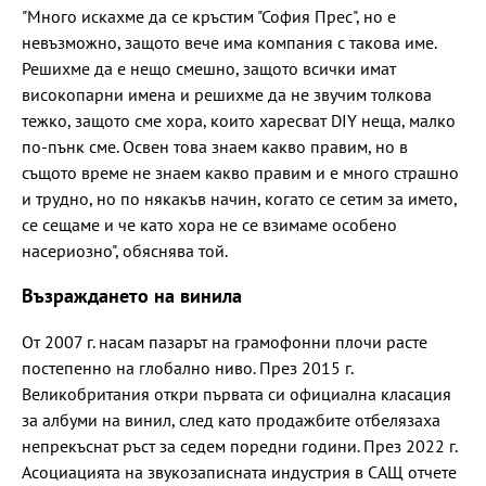
"Много искахме да се кръстим "София Прес", но е
невъзможно, защото вече има компания с такова име.
Решихме да е нещо смешно, защото всички имат
високопарни имена и решихме да не звучим толкова
тежко, защото сме хора, които харесват DIY неща, малко
по-пънк сме. Освен това знаем какво правим, но в
същото време не знаем какво правим и е много страшно
и трудно, но по някакъв начин, когато се сетим за името,
се сещаме и че като хора не се взимаме особено
насериозно", обяснява той.
Възраждането на винила
От 2007 г. насам пазарът на грамофонни плочи расте
постепенно на глобално ниво. През 2015 г.
Великобритания откри първата си официална класация
за албуми на винил, след като продажбите отбелязаха
непрекъснат ръст за седем поредни години. През 2022 г.
Асоциацията на звукозаписната индустрия в САЩ отчете