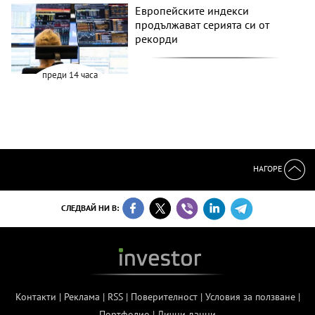
Европейските индекси
продължават серията си от
рекорди
преди 14 часа
НАГОРЕ
СЛЕДВАЙ НИ В:
Контакти
|
Реклама
|
RSS
|
Поверителност
|
Условия за ползване
|
Портфолио
|
Лични данни