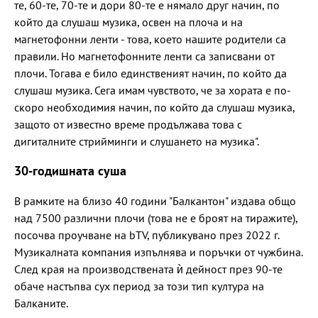
те, 60-те, 70-те и дори 80-те е нямало друг начин, по
който да слушаш музика, освен на плоча и на
магнетофонни ленти - това, което нашите родители са
правили. Но магнетофонните ленти са записвани от
плочи. Тогава е било единственият начин, по който да
слушаш музика. Сега имам чувството, че за хората е по-
скоро необходимия начин, по който да слушаш музика,
защото от известно време продължава това с
дигиталните стрийминги и слушането на музика".
30-годишната суша
В рамките на близо 40 години "Балкантон" издава общо
над 7500 различни плочи (това не е броят на тиражите),
посочва проучване на bTV, публикувано през 2022 г.
Музикалната компания изпълнява и поръчки от чужбина.
След края на производствената ѝ дейност през 90-те
обаче настъпва сух период за този тип култура на
Балканите.