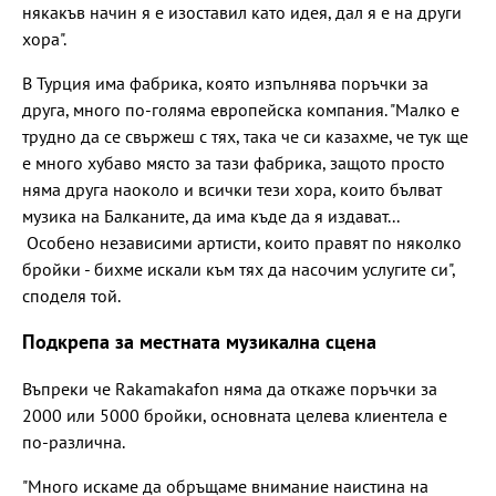
някакъв начин я е изоставил като идея, дал я е на други
хора".
В Турция има фабрика, която изпълнява поръчки за
друга, много по-голяма европейска компания. "Малко е
трудно да се свържеш с тях, така че си казахме, че тук ще
е много хубаво място за тази фабрика, защото просто
няма друга наоколо и всички тези хора, които бълват
музика на Балканите, да има къде да я издават...
Особено независими артисти, които правят по няколко
бройки - бихме искали към тях да насочим услугите си",
споделя той.
Подкрепа за местната музикална сцена
Въпреки че Rakamakafon няма да откаже поръчки за
2000 или 5000 бройки, основната целева клиентела е
по-различна.
"Много искаме да обръщаме внимание наистина на