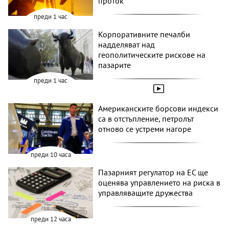
проток*
преди 1 час
Корпоративните печалби
надделяват над
геополитическите рискове на
пазарите
преди 1 час
Американските борсови индекси
са в отстъпление, петролът
отново се устреми нагоре
преди 10 часа
Пазарният регулатор на ЕС ще
оценява управлението на риска в
управляващите дружества
преди 12 часа