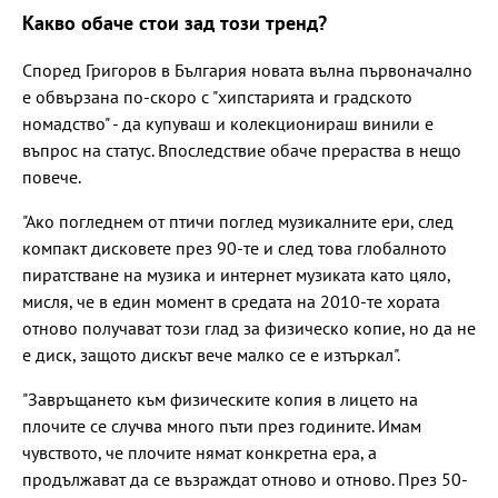
Какво обаче стои зад този тренд?
Според Григоров в България новата вълна първоначално
е обвързана по-скоро с "хипстарията и градското
номадство" - да купуваш и колекционираш винили е
въпрос на статус. Впоследствие обаче прераства в нещо
повече.
"Ако погледнем от птичи поглед музикалните ери, след
компакт дисковете през 90-те и след това глобалното
пиратстване на музика и интернет музиката като цяло,
мисля, че в един момент в средата на 2010-те хората
отново получават този глад за физическо копие, но да не
е диск, защото дискът вече малко се е изтъркал".
"Завръщането към физическите копия в лицето на
плочите се случва много пъти през годините. Имам
чувството, че плочите нямат конкретна ера, а
продължават да се възраждат отново и отново. През 50-