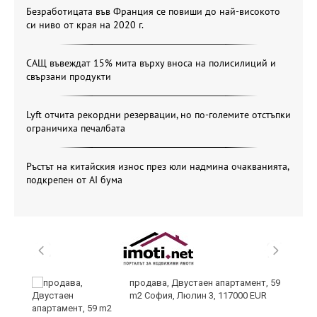
Безработицата във Франция се повиши до най-високото
си ниво от края на 2020 г.
САЩ въвеждат 15% мита върху вноса на полисилиций и
свързани продукти
Lyft отчита рекордни резервации, но по-големите отстъпки
ограничиха печалбата
Ръстът на китайския износ през юли надмина очакванията,
подкрепен от AI бума
продава, Двустаен апартамент, 59
m2 София, Люлин 3, 117000 EUR