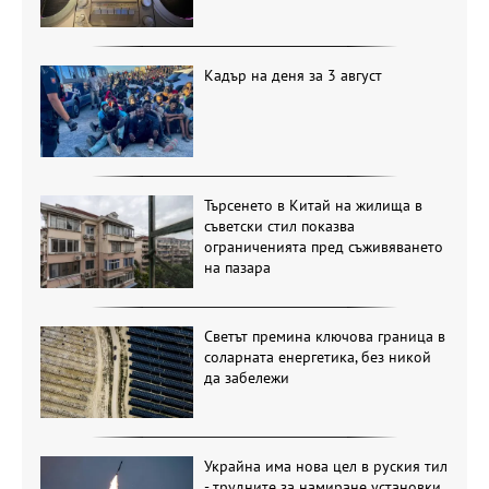
Кадър на деня за 3 август
Търсенето в Китай на жилища в
съветски стил показва
ограниченията пред съживяването
на пазара
Светът премина ключова граница в
соларната енергетика, без никой
да забележи
Украйна има нова цел в руския тил
- трудните за намиране установки