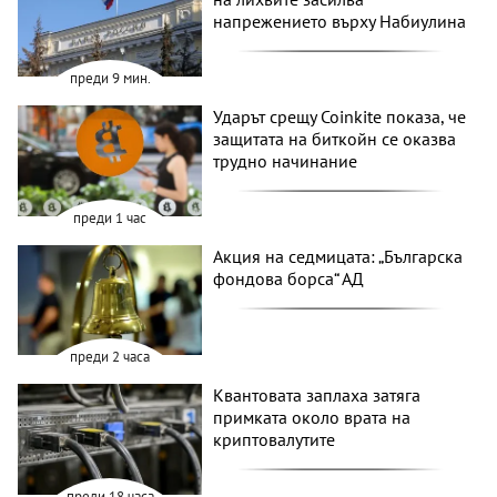
напрежението върху Набиулина
преди 9 мин.
Ударът срещу Coinkite показа, че
защитата на биткойн се оказва
трудно начинание
преди 1 час
Акция на седмицата: „Българска
фондова борса“ АД
преди 2 часа
Квантовата заплаха затяга
примката около врата на
криптовалутите
преди 18 часа