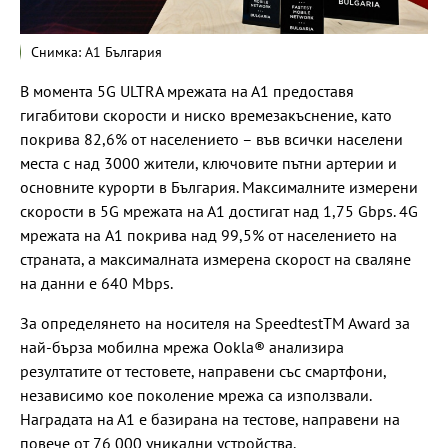
Снимка: А1 България
В момента 5G ULTRA мрежата на А1 предоставя
гигабитови скорости и ниско времезакъснение, като
покрива 82,6% от населението – във всички населени
места с над 3000 жители, ключовите пътни артерии и
основните курорти в България. Максималните измерени
скорости в 5G мрежата на А1 достигат над 1,75 Gbps. 4G
мрежата на A1 покрива над 99,5% от населението на
страната, а максималната измерена скорост на сваляне
на данни е 640 Mbps.
За определянето на носителя на SpeedtestTM Award за
най-бърза мобилна мрежа Ookla® анализира
резултатите от тестовете, направени със смартфони,
независимо кое поколение мрежа са използвали.
Наградата на А1 е базирана на тестове, направени на
повече от 76 000 уникални устройства.