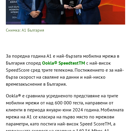
Снимка: A1 България
За поредна година А1 е най-бързата мобилна мрежа в
България според
Ookla® SpeedtestTM
с най-висок
SpeedScore сред трите телекома. Постижението е за най-
бърза скорост на сваляне на данни и най-ниско
времезакъснение в България.
Ookla® e сравнила усредненото представяне на трите
мобилни мрежи от над 600 000 теста, направени от
клиенти в периода януари-юни 2024 година. Мобилната
мрежа на A1 се класира на първо място по мрежови
параметри, като постига най-висок Speed ScoreTM, а
медианната скорост на сваляне е 140,56 Mbps. A1