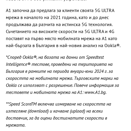
А1 започна да предлага за клиенти своята 5G ULTRA
мрежа в началото на 2021 година, като и до днес
продължава да разчита на истинска 5G технология.
Съчетанието на високите скорости на 5G ULTRA и 4G
поставят на първо място мобилната мрежа на A1 като
най-бързата в България в най-новия анализ на Ookla®.
*Според Ookla®, на базата на данни от Speedtest
Intelligence® тестове, проведени на територията на
България в рамките на периода януари-юни 2024 г. за
скоростта на мобилната мрежа. Търговските марки на
Ookla се използват с разрешение. Повече информация за
тестовете и мобилната мрежа на А1: www.А1.bg.
**Speed ScoreTM включва измерване на скоростта на
изтегляне (download) и качване (upload) на всеки
доставчик, за да оцени достигнатите скорости в
мрежата.