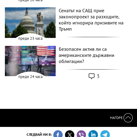
Сенатът на САЩ прие
законопроект за разходите,
който игнорира призивите на
Тръмп
преди 23 часа
Безопасен актив ли са
американските държавни
облигации?
3
преди 24 часа
НАГОРЕ
СЛЕДВАЙ НИ В: