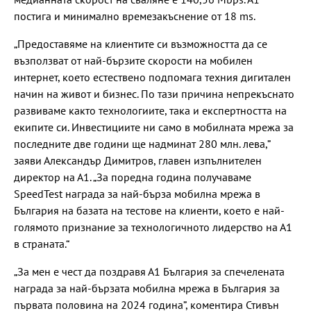
постига и минимално времезакъснение от 18 ms.
„Предоставяме на клиентите си възможността да се
възползват от най-бързите скорости на мобилен
интернет, което естествено подпомага техния дигитален
начин на живот и бизнес. По тази причина непрекъснато
развиваме както технологиите, така и експертността на
екипите си. Инвестициите ни само в мобилната мрежа за
последните две години ще надминат 280 млн. лева,”
заяви Александър Димитров, главен изпълнителен
директор на А1. „За поредна година получаваме
SpeedTest награда за най-бърза мобилна мрежа в
България на базата на тестове на клиенти, което е най-
голямото признание за технологичното лидерство на А1
в страната.“
„За мен е чест да поздравя А1 България за спечелената
награда за най-бързата мобилна мрежа в България за
първата половина на 2024 година”, коментира Стивън