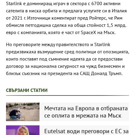
Starlink е доминиращ играч в сектора с 6700 активни
сателита в ниска орбита и предлага услугите си в Италия
от 2021 г. Източници коментират пред Ройтерс, че Рим
обмисля петгодишна сделка на обща стойност 1,5 млрд.
евро с компанията, която е част от SpaceX на Мъск.
Но преговорите между правителството и Starlink
предизвикаха възмущение сред политици от опозицията,
които поставят под съмнение идеята да се предостави
договор за национална сигурност на чужд бизнесмен и
близък съюзник на президента на САЩ Доналд Тръмп.
СВЪРЗАНИ СТАТИИ
Мечтата на Европа в отбраната
се оплита в мрежата на Мъск
Eutelsat води преговори с ЕС за