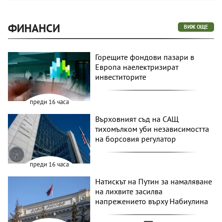
ФИНАНСИ
ВИЖ ОЩЕ
Горещите фондови пазари в
Европа наелектризират
инвеститорите
преди 16 часа
Върховният съд на САЩ
тихомълком уби независимостта
на борсовия регулатор
преди 16 часа
Натискът на Путин за намаляване
на лихвите засилва
напрежението върху Набиулина