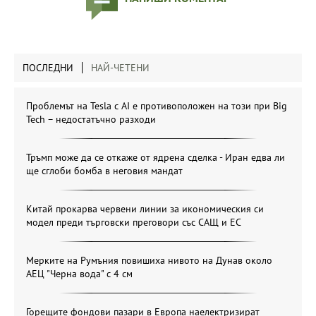
ПОСЛЕДНИ
НАЙ-ЧЕТЕНИ
Проблемът на Tesla с AI е противоположен на този при Big
Tech – недостатъчно разходи
Тръмп може да се откаже от ядрена сделка - Иран едва ли
ще сглоби бомба в неговия мандат
Китай прокарва червени линии за икономическия си
модел преди търговски преговори със САЩ и ЕС
Мерките на Румъния повишиха нивото на Дунав около
АЕЦ "Черна вода" с 4 см
Горещите фондови пазари в Европа наелектризират