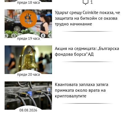
1
преди 18 часа
Ударът срещу Coinkite показа, че
защитата на биткойн се оказва
трудно начинание
преди 19 часа
Акция на седмицата: „Българска
фондова борса“ АД
преди 20 часа
Квантовата заплаха затяга
примката около врата на
криптовалутите
08.08.2026