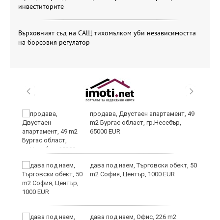
инвеститорите
Върховният съд на САЩ тихомълком уби независимостта
на борсовия регулатор
продава, Двустаен апартамент, 49
m2 Бургас област, гр.Несебър,
65000 EUR
дава под наем, Търговски обект, 50
m2 София, Център, 1000 EUR
ния
дава под наем, Офис, 226 m2