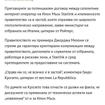
Преговорите за потенциален договор между сателитния
интернет оператор на Илон Мъск Starlink и италианското
правителство са в застой, което отразява по-широкото
геополитическо напрежение, заяви министърът на
отбраната на Италия, цитиран от Ройтерс.
Правителството на премиера Джорджа Мелони се
стреми да гарантира криптирани комуникации между
правителството, дипломати и служители от отбраната,
работещи в рискови зони, а Starlink е сред
претендентите за предоставяне на системата.
„Струва ми се, че всичко е в застой“, коментира Гуидо
Крозето, цитиран от вестник La Repubblica.
По думите на Крозето това отчасти се дължи на факта, че
дискусиите са преминали от технически аспекти към
„изявления“ от и за Илон Мъск.