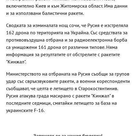
включително Киев и към Житомирска област. Има данни
и за използвани балистични ракети.
Сводката за изминалата нощ сочи, че Русия е изстреляла
162 дрона по територията на Украйна. Със средствата за
противовъздушна отбрана и за радиоелектронна борба
са унищожени 161 дрона от различни типове. Няма
информация за резултатите от обстрелите с ракетите
"Кинжал".
Министерството на отбраната на Русия съобщи за групов
удар със свръхзвуковите ракети, а военни кореспонденти
съобщават, че целта е летището в Старокостянтинив.
Русия атакува града масирано с ракети "Кинжал" в
последните седмици, смятайки летището за база на
украинските F-16.