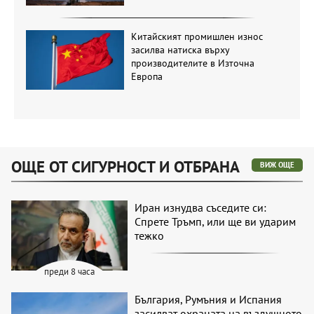
Китайският промишлен износ
засилва натиска върху
производителите в Източна
Европа
ОЩЕ ОТ СИГУРНОСТ И ОТБРАНА
ВИЖ ОЩЕ
Иран изнудва съседите си:
Спрете Тръмп, или ще ви ударим
тежко
преди 8 часа
България, Румъния и Испания
засилват охраната на въздушното