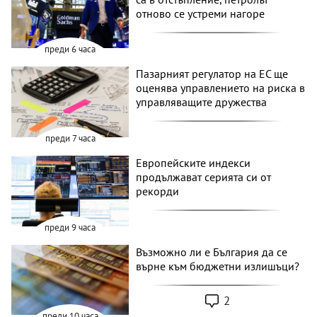
отново се устреми нагоре
преди 6 часа
Пазарният регулатор на ЕС ще
оценява управлението на риска в
управляващите дружества
преди 7 часа
Европейските индекси
продължават серията си от
рекорди
преди 9 часа
Възможно ли е България да се
върне към бюджетни излишъци?
2
преди 10 часа