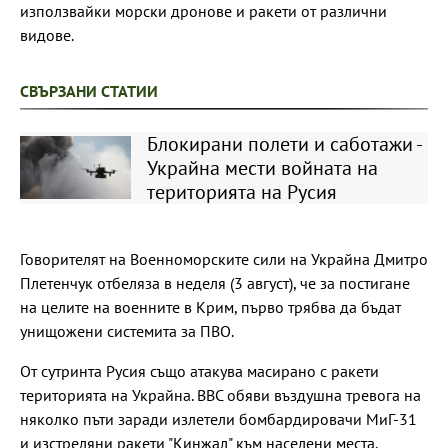
използвайки морски дронове и ракети от различни
видове.
СВЪРЗАНИ СТАТИИ
Блокирани полети и саботажи -
Украйна мести войната на
територията на Русия
Говорителят на Военноморските сили на Украйна Дмитро
Плетенчук отбеляза в неделя (3 август), че за постигане
на целите на военните в Крим, първо трябва да бъдат
унищожени системита за ПВО.
От сутринта Русия също атакува масирано с ракети
територията на Украйна. ВВС обяви въздушна тревога на
няколко пъти заради излетели бомбардировачи МиГ-31
и изстреляни ракети "Кинжал" към населени места,