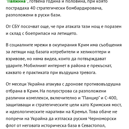
"Паяжина"
, готвена година и половина, при която
пострадаха 40 стратегически бомбардировача,
разположени в руски бази.
От СБУ посочват още, че при атаката тази нощ е поразен
и склад с боеприпаси на летището.
В социалните мрежи в окупирания Крим има съобщения
за летящи над базата изтребители и хеликоптери и
взривове, но няма видеа, които да потвърждават
ударите. Мобилният интернет в района е прекъснат,
каквато е практиката при въздушна тревога.
От месеци Украйна атакува с дронове противовъздушна
отбрана в Крим. На полуострова са разположени
различни комплекси, включително и "Панцир" и С-400,
защитаващи и стратегическите цели като Кримския мост,
и идеологическите наративи на Кремъл. Това обаче не
попречи на Украйна да изтласка руския Черноморски
флот от неговата историческа база в Севастопол,