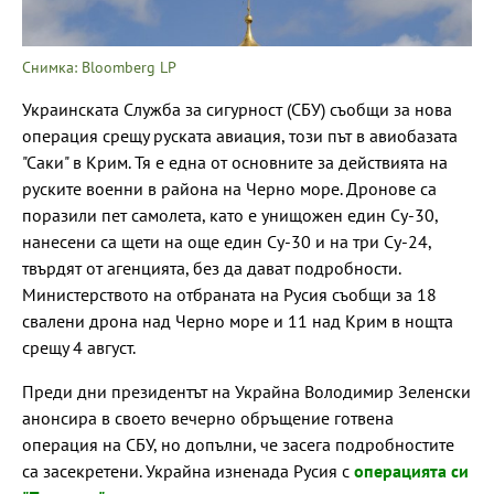
Снимка: Bloomberg LP
Украинската Служба за сигурност (СБУ) съобщи за нова
операция срещу руската авиация, този път в авиобазата
"Саки" в Крим. Тя е една от основните за действията на
руските военни в района на Черно море. Дронове са
поразили пет самолета, като e унищожен един Су-30,
нанесени са щети на още един Су-30 и на три Су-24,
твърдят от агенцията, без да дават подробности.
Министерството на отбраната на Русия съобщи за 18
свалени дрона над Черно море и 11 над Крим в нощта
срещу 4 август.
Преди дни президентът на Украйна Володимир Зеленски
анонсира в своето вечерно обръщение готвена
операция на СБУ, но допълни, че засега подробностите
са засекретени. Украйна изненада Русия с
операцията си