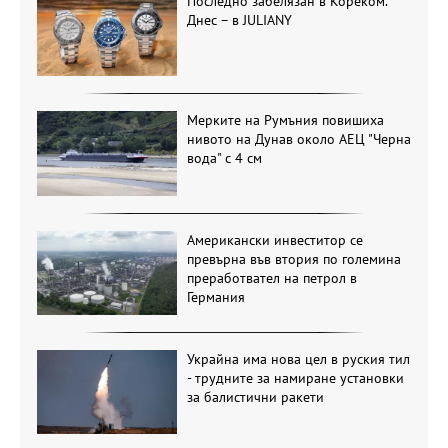
Последно забелязан в Кореком.
Днес – в JULIANY
Мерките на Румъния повишиха
нивото на Дунав около АЕЦ "Черна
вода" с 4 см
Американски инвеститор се
превърна във втория по големина
преработвател на петрол в
Германия
Украйна има нова цел в руския тил
- трудните за намиране установки
за балистични ракети