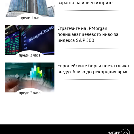
варанта на инвеститорите
преди 1 час
Стратезите на JPMorgan
повишават целевото ниво за
индекса S&P 500
преди 3 часа
Европейските борси поеха глътка
въздух близо до рекордния връх
преди 3 часа
НАГОРЕ