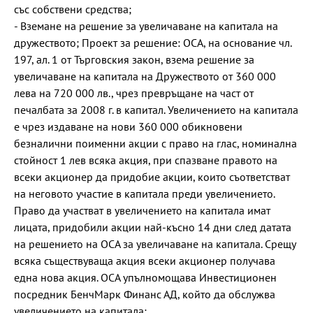
със собствени средства;
- Вземане на решение за увеличаване на капитала на
дружеството; Проект за решение: ОСА, на основание чл.
197, ал. 1 от Търговския закон, взема решение за
увеличаване на капитала на Дружеството от 360 000
лева на 720 000 лв., чрез превръщане на част от
печалбата за 2008 г. в капитал. Увеличението на капитала
е чрез издаване на нови 360 000 обикновени
безналични поименни акции с право на глас, номинална
стойност 1 лев всяка акция, при спазване правото на
всеки акционер да придобие акции, които съответстват
на неговото участие в капитала преди увеличението.
Право да участват в увеличението на капитала имат
лицата, придобили акции най-късно 14 дни след датата
на решението на ОСА за увеличаване на капитала. Срещу
всяка съществуваща акция всеки акционер получава
една нова акция. ОСА упълномощава Инвестиционен
посредник БенчМарк Финанс АД, който да обслужва
увеличението на капитала;