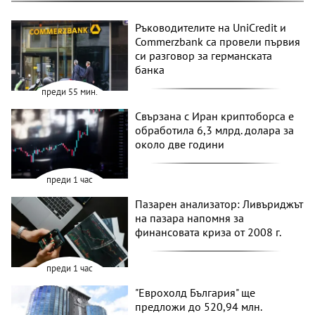
Ръководителите на UniCredit и
Commerzbank са провели първия
си разговор за германската
банка
преди 55 мин.
Свързана с Иран криптоборса е
обработила 6,3 млрд. долара за
около две години
преди 1 час
Пазарен анализатор: Ливъриджът
на пазара напомня за
финансовата криза от 2008 г.
преди 1 час
"Еврохолд България" ще
предложи до 520,94 млн.