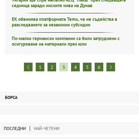
седмица заради ниските нива на Дунав
ЕК обвинява платформата Temu, че не съдейства в
разследването за незаконни субсидии
По-малко германски компании са били затруднени с
осигуряване на материали през юли
1
2
3
4
5
6
БОРСА
ПОСЛЕДНИ
НАЙ-ЧЕТЕНИ