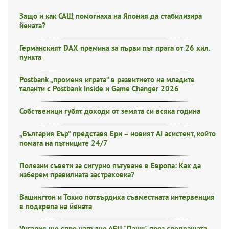
Защо и как САЩ помогнаха на Япония да стабилизира
йената?
Германският DAX премина за първи път прага от 26 хил.
пункта
Postbank „променя играта“ в развитието на младите
таланти с Postbank Inside и Game Changer 2026
Собственици губят доходи от земята си всяка година
„България Еър“ представя Ери – новият AI асистент, който
помага на пътниците 24/7
Полезни съвети за сигурно пътуване в Европа: Как да
изберем правилната застраховка?
Вашингтон и Токио потвърдиха съвместната интервенция
в подкрепа на йената
Унгария ще спре напълно АЕЦ "Пакш" през следващата